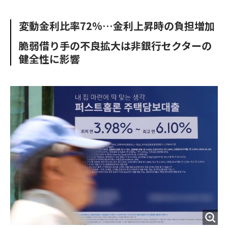
e
t
m
m
b
t
o
i
変動金利比率72%…金利上昇時の負担増加
o
e
u
n
o
r
t
脆弱借り手の不良拡大は非銀行セクターの
k
健全性に影響