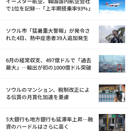
イースター航空、韓国国内航空会社
で1位を記録…「上半期搭乗率93%」
ソウル市「猛暑重大警報」が発令さ
れた4日、熱中症患者39人追加発生
6月の経常収支、497億ドルで「過去
最大」…輸出が初の1000億ドル突破
ソウルのマンション、税制改正によ
る伝貰の月貰化加速を憂慮
5大銀行も地方銀行も延滞率上昇…融
資のハードルはさらに高く