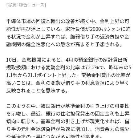
[写真=聯合ニュース]
半導体市場の回復と輸出の改善が続く中、金利上昇の可
能性が再び浮上している。家計負債が2000兆ウォンに迫
る状況で金利が上昇すれば、脆弱借り手の返済負担や金
融機関の健全性悪化への懸念が高まると予想される。
10日、金融機関によると、4月の預金銀行の家計貸出新
規取扱額における変動金利の比率は72.2%で、昨年末の5
1.1%から21.1ポイント上昇した。変動金利貸出の比率が
高いことは、金利の変動が借り手の利息負担により早く
反映されることを意味する。
このような中、韓国銀行が基準金利の引き上げの可能性
を示唆し、最近、銀行の住宅担保貸出の固定金利も上昇
傾向に転じた。基準金利の引き上げが現実化すれば、借
り手の元利金返済負担が急速に増加し、消費余力の減少
や延滞率の上昇につながる可能性が高まる。