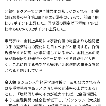
非銀行セクターでは健全性悪化の兆しが見られる。貯蓄
銀行業界の今年第1四半期の延滞率は6.7%で、前四半期
比0.7ポイント上昇した。同期間の固定以下債権（NPL）
比率も8.6%で0.2ポイント上昇した。
専門家は、金利上昇期には家計負債の総量よりも脆弱借
り手の返済能力の変化に注目すべきだと指摘する。負債
規模がすでに高い水準に達しているため、金利上昇の衝
撃が脆弱層や非銀行セクターに集中する可能性が大き
く、これに対する先制的な管理が金融機関の重要な課題
となると説明している。
金大鐘
セジョン大学経営学部教授は「最も懸念される点
は多重債務者や高リスク借り手の延滞率の上昇である」
とし、「脆弱借り手の不良が拡大すれば、2金融機関を
中心に金融機関の健全性が低下し、‘バンクラン（大規模
な預金引き出しの変動）’や信用収縮といった‘金融システ