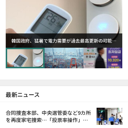
韓国政府、猛暑で電力需要が過去最高更新の可能性
に需給対応体制を点検
最新ニュース
合同捜査本部、中央選管委など9カ所
を再度家宅捜索…「投票率操作」の
資料を確保