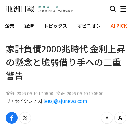
企業
経済
トピックス
オピニオン
AI PICK
家計負債2000兆時代 金利上昇
の懸念と脆弱借り手への二重
警告
登録 : 2026-06-10 17:06:00
修正 : 2026-06-10 17:06:00
リ・セイシン 기자
leesj@ajunews.com
f
t
z
Z
a
w
o
o
c
i
o
o