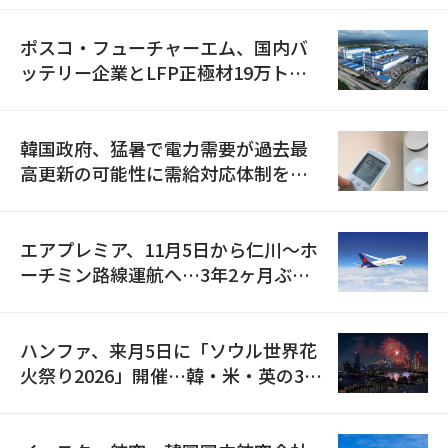
ポスコ・フューチャーエム、国内バ
ッテリー企業とLFP正極材19万トン
の供給契約を締結
韓国政府、猛暑で電力需要が過去最
高更新の可能性に需給対応体制を点
検
エアプレミア、11月5日から仁川〜ホ
ーチミン路線運航へ…3年2ヶ月ぶり
の再開
ハンファ、来月5日に「ソウル世界花
火祭り2026」開催…韓・米・英の3カ
国が参加