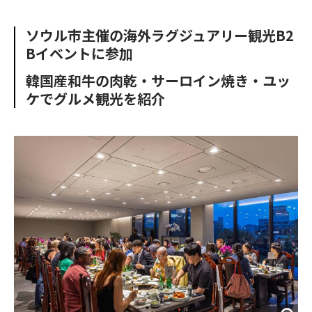
e
t
m
m
b
t
o
i
ソウル市主催の海外ラグジュアリー観光B2
o
e
u
n
Bイベントに参加
o
r
t
k
韓国産和牛の肉乾・サーロイン焼き・ユッ
ケでグルメ観光を紹介