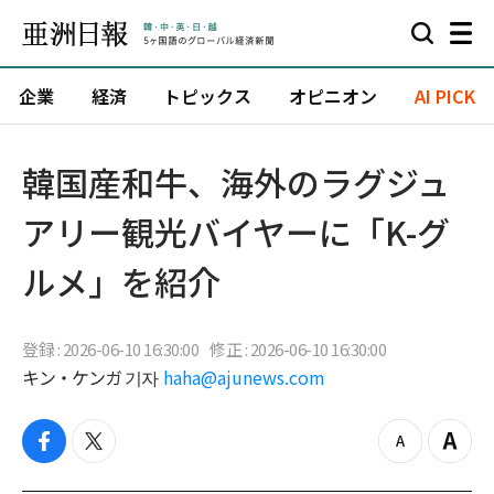
企業
経済
トピックス
オピニオン
AI PICK
韓国産和牛、海外のラグジュ
アリー観光バイヤーに「K-グ
ルメ」を紹介
登録 : 2026-06-10 16:30:00
修正 : 2026-06-10 16:30:00
キン・ケンガ 기자
haha@ajunews.com
f
t
z
Z
a
w
o
o
c
i
o
o