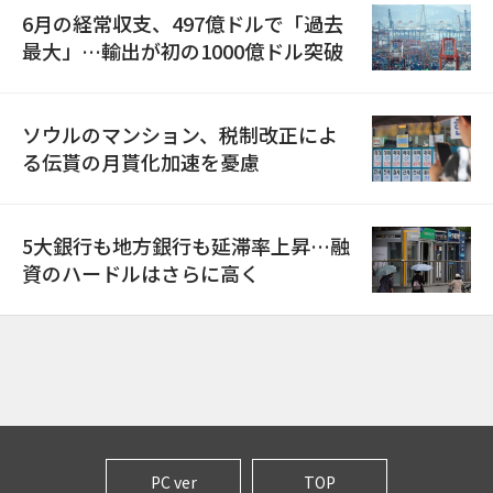
6月の経常収支、497億ドルで「過去
最大」…輸出が初の1000億ドル突破
ソウルのマンション、税制改正によ
る伝貰の月貰化加速を憂慮
5大銀行も地方銀行も延滞率上昇…融
資のハードルはさらに高く
PC ver
TOP