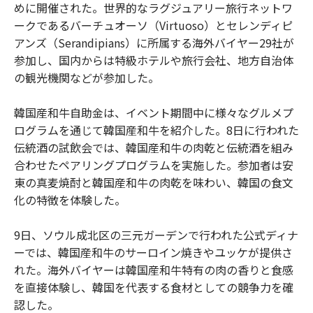
めに開催された。世界的なラグジュアリー旅行ネットワ
ークであるバーチュオーソ（Virtuoso）とセレンディピ
アンズ（Serandipians）に所属する海外バイヤー29社が
参加し、国内からは特級ホテルや旅行会社、地方自治体
の観光機関などが参加した。
韓国産和牛自助金は、イベント期間中に様々なグルメプ
ログラムを通じて韓国産和牛を紹介した。8日に行われた
伝統酒の試飲会では、韓国産和牛の肉乾と伝統酒を組み
合わせたペアリングプログラムを実施した。参加者は安
東の真麦焼酎と韓国産和牛の肉乾を味わい、韓国の食文
化の特徴を体験した。
9日、ソウル成北区の三元ガーデンで行われた公式ディナ
ーでは、韓国産和牛のサーロイン焼きやユッケが提供さ
れた。海外バイヤーは韓国産和牛特有の肉の香りと食感
を直接体験し、韓国を代表する食材としての競争力を確
認した。