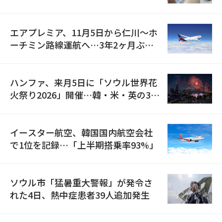
検
エアプレミア、11月5日から仁川〜ホ
ーチミン路線運航へ…3年2ヶ月ぶり
の再開
ハンファ、来月5日に「ソウル世界花
火祭り2026」開催…韓・米・英の3カ
国が参加
イースター航空、韓国国内航空会社
で1位を記録…「上半期搭乗率93%」
ソウル市「猛暑重大警報」が発令さ
れた4日、熱中症患者39人追加発生