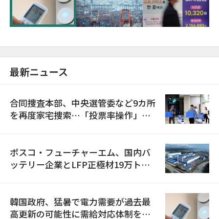
に需給対応体制を点検
最新ニュース
合同捜査本部、中央選管委など9カ所
を再度家宅捜索…「投票率操作」の
資料を確保
ポスコ・フューチャーエム、国内バ
ッテリー企業とLFP正極材19万トン
の供給契約を締結
韓国政府、猛暑で電力需要が過去最
高更新の可能性に需給対応体制を点