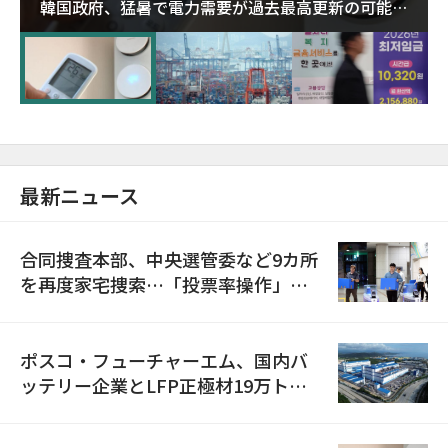
韓国政府、猛暑で電力需要が過去最高更新の可能性
に需給対応体制を点検
最新ニュース
合同捜査本部、中央選管委など9カ所
を再度家宅捜索…「投票率操作」の
資料を確保
ポスコ・フューチャーエム、国内バ
ッテリー企業とLFP正極材19万トン
の供給契約を締結