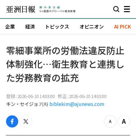
企業
経済
トピックス
オピニオン
AI PICK
零細事業所の労働法違反防止
体制強化…衛生教育と連携し
た労務教育の拡充
登録 : 2026-06-10 14:03:00
修正 : 2026-06-10 14:03:00
キン・セイジョ 기자
biblekim@ajunews.com
f
t
z
Z
a
w
o
o
c
i
o
o