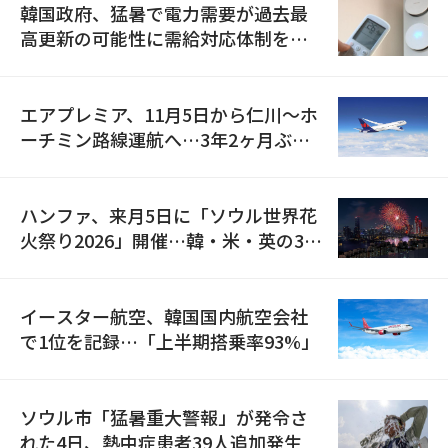
韓国政府、猛暑で電力需要が過去最
高更新の可能性に需給対応体制を点
検
エアプレミア、11月5日から仁川〜ホ
ーチミン路線運航へ…3年2ヶ月ぶり
の再開
ハンファ、来月5日に「ソウル世界花
火祭り2026」開催…韓・米・英の3カ
国が参加
イースター航空、韓国国内航空会社
で1位を記録…「上半期搭乗率93%」
ソウル市「猛暑重大警報」が発令さ
れた4日、熱中症患者39人追加発生