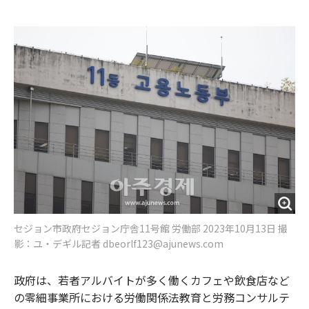
e
t
m
m
b
t
o
i
o
e
u
n
o
r
t
k
セジョン市政府セジョン庁舎11号館 労働部 2023年10月13日 撮
影：ユ・デギル記者 dbeorlf123@ajunews.com
政府は、若者アルバイトが多く働くカフェや飲食店など
の零細事業所における労働関係法教育と労務コンサルテ