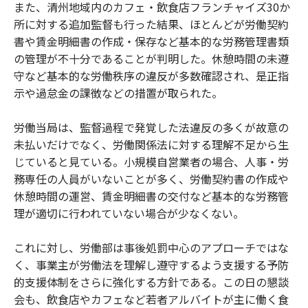
また、清州地域内のカフェ・飲食店フランチャイズ30か
所に対する追加監督も行った結果、ほとんどが労働契約
書や賃金明細書の作成・保存など基本的な労務管理書類
の管理が不十分であることが判明した。休憩時間の未遵
守など基本的な労働秩序の違反が多数確認され、是正指
示や過怠金の課徴などの措置が取られた。
労働当局は、監督過程で発覚した法違反の多くが故意の
未払いだけでなく、労働関係法に対する理解不足から生
じていると見ている。小規模自営業者の場合、人事・労
務専任の人員がいないことが多く、労働契約書の作成や
休憩時間の運営、賃金明細書の交付など基本的な労務管
理が適切に行われていない場合が少なくない。
これに対し、労働部は事後処罰中心のアプローチではな
く、事業主が労働法を理解し遵守するよう支援する予防
的支援体制をさらに強化する方針である。この日の懇談
会も、飲食店やカフェなど若者アルバイトが主に働く食