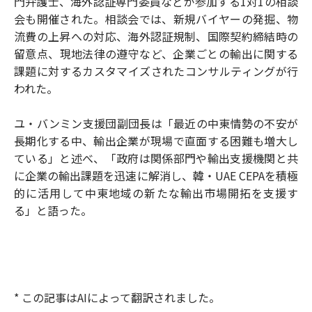
門弁護士、海外認証専門委員などが参加する1対1の相談
会も開催された。相談会では、新規バイヤーの発掘、物
流費の上昇への対応、海外認証規制、国際契約締結時の
留意点、現地法律の遵守など、企業ごとの輸出に関する
課題に対するカスタマイズされたコンサルティングが行
われた。
ユ・バンミン支援団副団長は「最近の中東情勢の不安が
長期化する中、輸出企業が現場で直面する困難も増大し
ている」と述べ、「政府は関係部門や輸出支援機関と共
に企業の輸出課題を迅速に解消し、韓・UAE CEPAを積極
的に活用して中東地域の新たな輸出市場開拓を支援す
る」と語った。
* この記事はAIによって翻訳されました。