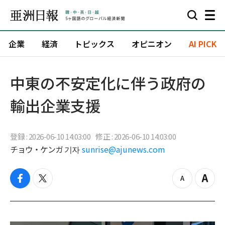
企業
経済
トピックス
オピニオン
AI PICK
中東の不安定化に伴う政府の
輸出企業支援
登録 : 2026-06-10 14:03:00
修正 : 2026-06-10 14:03:00
チョウ・ケンガ 기자
sunrise@ajunews.com
f
t
z
Z
a
w
o
o
c
i
o
o
e
t
m
m
b
t
o
i