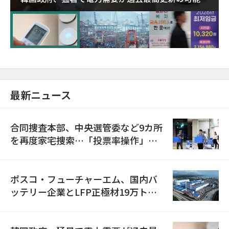
に需給対応体制を点検
最新ニュース
合同捜査本部、中央選管委など9カ所
を再度家宅捜索…「投票率操作」の
資料を確保
ポスコ・フューチャーエム、国内バ
ッテリー企業とLFP正極材19万トン
の供給契約を締結