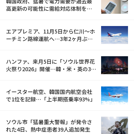
韓国政府、猛暑で電力需要が過去最
高更新の可能性に需給対応体制を点
検
エアプレミア、11月5日から仁川〜ホ
ーチミン路線運航へ…3年2ヶ月ぶり
の再開
ハンファ、来月5日に「ソウル世界花
火祭り2026」開催…韓・米・英の3カ
国が参加
イースター航空、韓国国内航空会社
で1位を記録…「上半期搭乗率93%」
ソウル市「猛暑重大警報」が発令さ
れた4日、熱中症患者39人追加発生