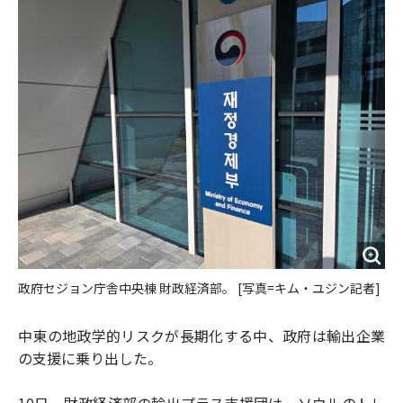
o
e
u
n
o
r
t
k
政府セジョン庁舎中央棟 財政経済部。 [写真=キム・ユジン記者]
中東の地政学的リスクが長期化する中、政府は輸出企業
の支援に乗り出した。