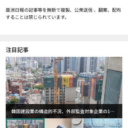
亜洲日報の記事等を無断で複製、公衆送信 、翻案、配布
することは禁じられています。
注目記事
韓国建設業の構造的不況、外部監査対象企業の1割
超が「ゾンビ企業」に…5年で2.8倍増