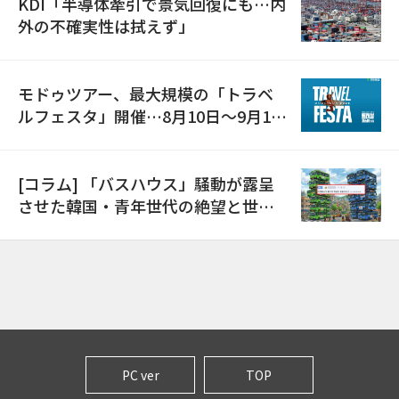
KDI「半導体牽引で景気回復にも…内
外の不確実性は拭えず」
モドゥツアー、最大規模の「トラベ
ルフェスタ」開催…8月10日～9月11
日
[コラム] 「バスハウス」騒動が露呈
させた韓国・青年世代の絶望と世代
間格差
PC ver
TOP