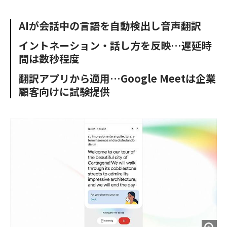
e
t
m
m
b
t
o
i
AIが会話中の言語を自動検出し音声翻訳
o
e
u
n
o
r
t
イントネーション・話し方を反映…遅延時
k
間は数秒程度
翻訳アプリから適用…Google Meetは企業
顧客向けに試験提供