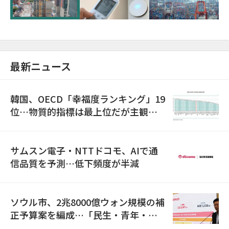
最新ニュース
韓国、OECD「幸福度ランキング」19
位…物質的指標は最上位だが主観的
満足度は最下位
サムスン電子・NTTドコモ、AIで通
信品質を予測…低下頻度が半減
ソウル市、2兆8000億ウォン規模の補
正予算案を編成…「民生・青年・安
全」に8100億ウォンを集中投資