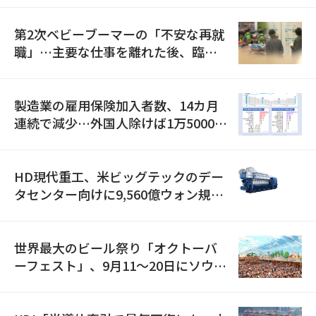
第2次ベビーブーマーの「不安な再就
職」…主要な仕事を離れた後、臨時
職が2倍近くに急増
製造業の雇用保険加入者数、14カ月
連続で減少…外国人除けば1万5000人
減
HD現代重工、米ビッグテックのデー
タセンター向けに9,560億ウォン規模
の発電設備を受注…「過去最大」
世界最大のビール祭り「オクトーバ
ーフェスト」、9月11〜20日にソウル
で開催