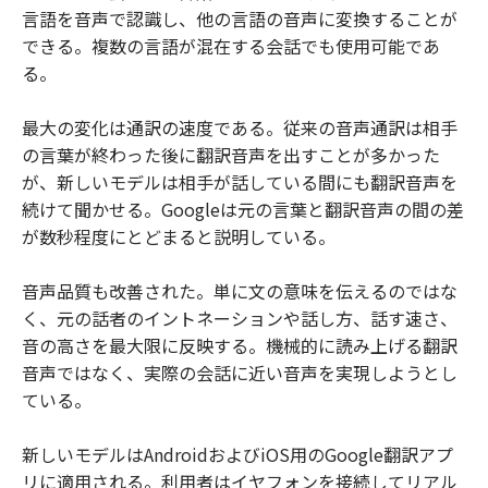
言語を音声で認識し、他の言語の音声に変換することが
できる。複数の言語が混在する会話でも使用可能であ
る。
最大の変化は通訳の速度である。従来の音声通訳は相手
の言葉が終わった後に翻訳音声を出すことが多かった
が、新しいモデルは相手が話している間にも翻訳音声を
続けて聞かせる。Googleは元の言葉と翻訳音声の間の差
が数秒程度にとどまると説明している。
音声品質も改善された。単に文の意味を伝えるのではな
く、元の話者のイントネーションや話し方、話す速さ、
音の高さを最大限に反映する。機械的に読み上げる翻訳
音声ではなく、実際の会話に近い音声を実現しようとし
ている。
新しいモデルはAndroidおよびiOS用のGoogle翻訳アプ
リに適用される。利用者はイヤフォンを接続してリアル