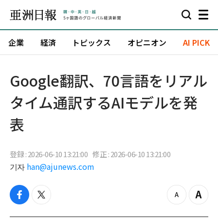
企業
経済
トピックス
オピニオン
AI PICK
Google翻訳、70言語をリアル
タイム通訳するAIモデルを発
表
登録 : 2026-06-10 13:21:00
修正 : 2026-06-10 13:21:00
기자
han@ajunews.com
f
t
z
Z
a
w
o
o
c
i
o
o