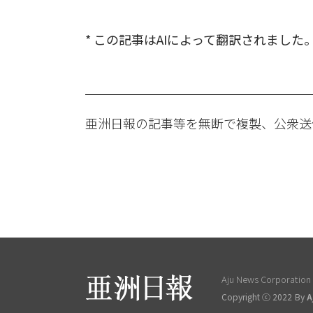
* この記事はAIによって翻訳されました
亜洲日報の記事等を無断で複製、公衆送
Aju News Corporation L
Copyright ⓒ 2022 By
A