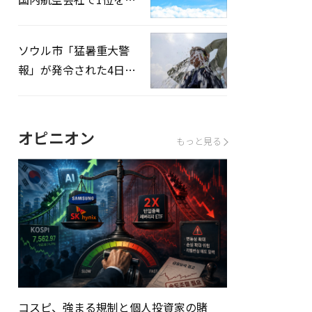
録…「上半期搭乗率
93%」
ソウル市「猛暑重大警
報」が発令された4日、
熱中症患者39人追加発
生
オピニオン
もっと見る
コスピ、強まる規制と個人投資家の賭