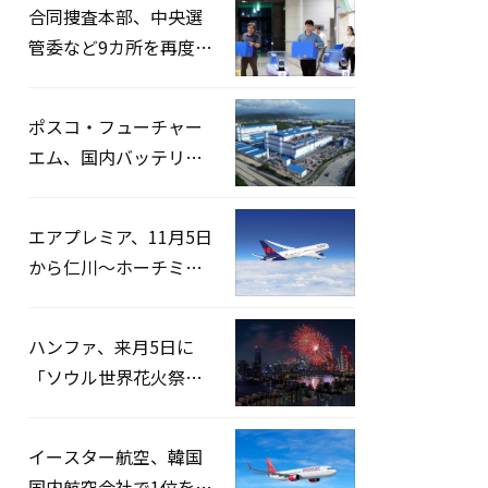
合同捜査本部、中央選
管委など9カ所を再度家
宅捜索…「投票率操
作」の資料を確保
ポスコ・フューチャー
エム、国内バッテリー
企業とLFP正極材19万ト
ンの供給契約を締結
エアプレミア、11月5日
から仁川〜ホーチミン
路線運航へ…3年2ヶ月
ぶりの再開
ハンファ、来月5日に
「ソウル世界花火祭り
2026」開催…韓・米・
英の3カ国が参加
イースター航空、韓国
国内航空会社で1位を記