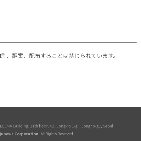
。
信 、翻案、配布することは禁じられています。
EEMA Building, 11th floor, 42, Jong-ro 1-gil, Jongno-gu, Seoul
junews Corporation
, All Rights Reserved.