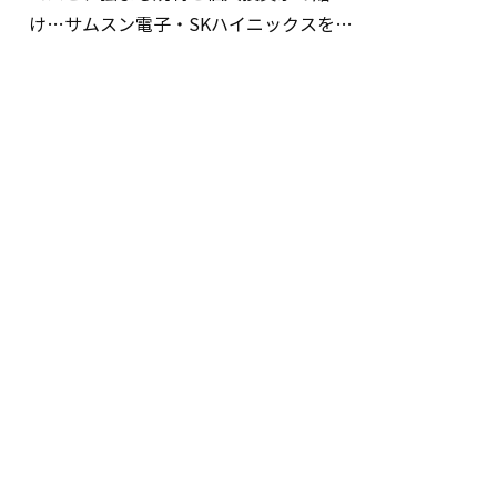
け…サムスン電子・SKハイニックスを巡
る明暗