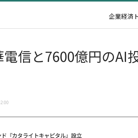
企業
経済
中華電信と7600億円のA
2:00
ンド『カタライトキャピタル』設立