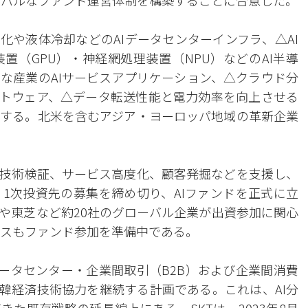
立し、グローバルなファンド運営体制を構築することに合意した。
化や液体冷却などのAIデータセンターインフラ、△AI
置（GPU）・神経網処理装置（NPU）などのAI半導
な産業のAIサービスアプリケーション、△クラウド分
フトウェア、△データ転送性能と電力効率を向上させる
する。北米を含むアジア・ヨーロッパ地域の革新企業
技術検証、サービス高度化、顧客発掘などを支援し、
1次投資先の募集を締め切り、AIファンドを正式に立
ーや東芝など約20社のグローバル企業が出資参加に関心
クスもファンド参加を準備中である。
データセンター・企業間取引（B2B）および企業間消費
日韓経済技術協力を継続する計画である。これは、AI分