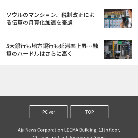
ソウルのマンション、税制改正によ
る伝貰の月貰化加速を憂慮
5大銀行も地方銀行も延滞率上昇…融
資のハードルはさらに高く
PC ver
TOP
Aju News Corporation LEEMA Building, 11th floor,
42, Jong-ro 1-gil, Jongno-gu, Seoul