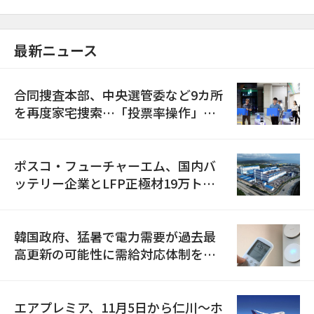
最新ニュース
合同捜査本部、中央選管委など9カ所
を再度家宅捜索…「投票率操作」の
資料を確保
ポスコ・フューチャーエム、国内バ
ッテリー企業とLFP正極材19万トン
の供給契約を締結
韓国政府、猛暑で電力需要が過去最
高更新の可能性に需給対応体制を点
検
エアプレミア、11月5日から仁川〜ホ