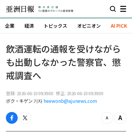
企業
経済
トピックス
オピニオン
AI PICK
飲酒運転の通報を受けながら
も出動しなかった警察官、懲
戒調査へ
登録 : 2026-06-10 09:39:00
修正 : 2026-06-10 09:39:00
ボク・キゲン 기자
heewonb@ajunews.com
f
t
z
Z
a
w
o
o
c
i
o
o