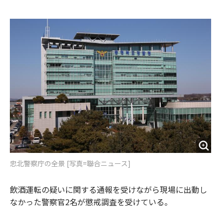
e
t
m
m
b
t
o
i
o
e
u
n
o
r
t
k
忠北警察庁の全景 [写真=聯合ニュース]
飲酒運転の疑いに関する通報を受けながら現場に出動し
なかった警察官2名が懲戒調査を受けている。