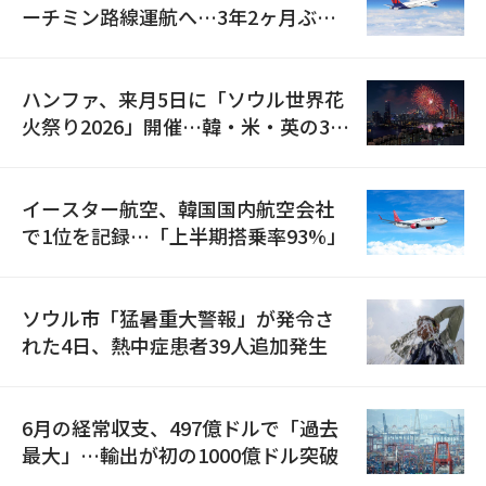
ーチミン路線運航へ…3年2ヶ月ぶり
の再開
ハンファ、来月5日に「ソウル世界花
火祭り2026」開催…韓・米・英の3カ
国が参加
イースター航空、韓国国内航空会社
で1位を記録…「上半期搭乗率93%」
ソウル市「猛暑重大警報」が発令さ
れた4日、熱中症患者39人追加発生
6月の経常収支、497億ドルで「過去
最大」…輸出が初の1000億ドル突破