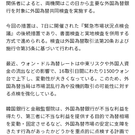
関係者によると、両機関はこの日から主要な外国為替銀
行を対象に外国為替共同検査を実施する。
今回の措置は、7日に開催された『緊急市場状況点検会
議』の後続措置であり、書面検査と実地検査を併用する
方式で進められる。検査は外国為替取引法第20条および
施行令第35条に基づいて行われる。
最近、ウォン・ドル為替レートは中東リスクや外国人資
金の流出などの影響で、16取引日間にわたり1500ウォン
台で上下し、変動性が大きくなっている。このため、外
国為替当局は市場混乱行為や投機的取引の可能性に対す
る点検を強化している。
韓国銀行と金融監督院は、外国為替銀行が不当な利益を
得たり、第三者に不当な利益を提供する目的で為替相場
を変動・固定させるなど、外国為替市場の安定に支障を
きたす行為があったかどうかを重点的に点検する計画で