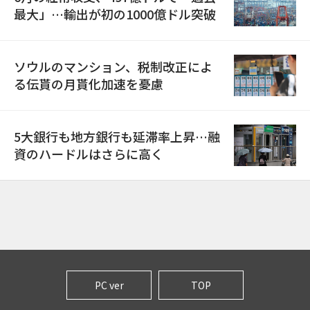
最大」…輸出が初の1000億ドル突破
ソウルのマンション、税制改正によ
る伝貰の月貰化加速を憂慮
5大銀行も地方銀行も延滞率上昇…融
資のハードルはさらに高く
PC ver
TOP