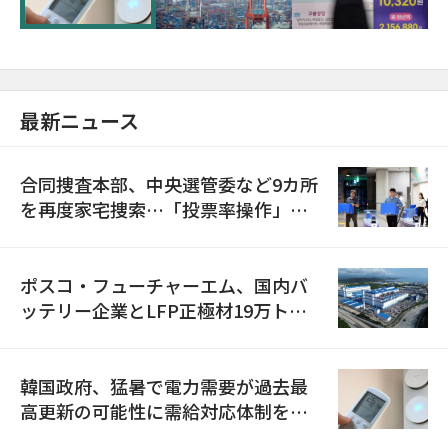
最新ニュース
合同捜査本部、中央選管委など9カ所
を再度家宅捜索…「投票率操作」の
資料を確保
ポスコ・フューチャーエム、国内バ
ッテリー企業とLFP正極材19万トン
の供給契約を締結
韓国政府、猛暑で電力需要が過去最
高更新の可能性に需給対応体制を点
検