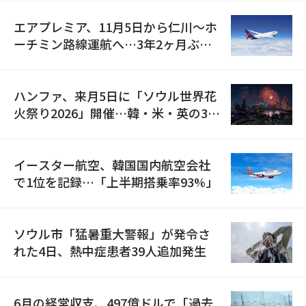
エアプレミア、11月5日から仁川〜ホ
ーチミン路線運航へ…3年2ヶ月ぶり
の再開
ハンファ、来月5日に「ソウル世界花
火祭り2026」開催…韓・米・英の3カ
国が参加
イースター航空、韓国国内航空会社
で1位を記録…「上半期搭乗率93%」
ソウル市「猛暑重大警報」が発令さ
れた4日、熱中症患者39人追加発生
6月の経常収支、497億ドルで「過去