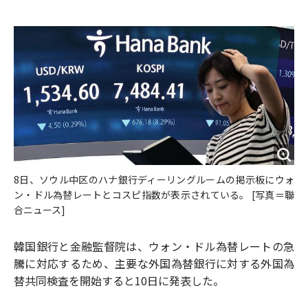
e
t
m
m
b
t
o
i
o
e
u
n
o
r
t
k
8日、ソウル中区のハナ銀行ディーリングルームの掲示板にウォ
ン・ドル為替レートとコスピ指数が表示されている。 [写真＝聯
合ニュース]
韓国銀行と金融監督院は、ウォン・ドル為替レートの急
騰に対応するため、主要な外国為替銀行に対する外国為
替共同検査を開始すると10日に発表した。