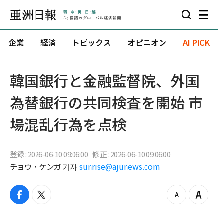
企業
経済
トピックス
オピニオン
AI PICK
韓国銀行と金融監督院、外国
為替銀行の共同検査を開始 市
場混乱行為を点検
登録 : 2026-06-10 09:06:00
修正 : 2026-06-10 09:06:00
チョウ・ケンガ 기자
sunrise@ajunews.com
f
t
z
Z
a
w
o
o
c
i
o
o