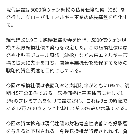
現代建設は5000億ウォン規模の私募転換社債（CB）を
発行し、グローバルエネルギー事業の成長基盤を強化す
る。
現代建設は9日に臨時取締役会を開き、5000億ウォン規
模の私募転換社債の発行を決定した。この転換社債は原
発や小型モジュール原発（SMR）など未来エネルギー市
場の拡大に先手を打ち、関連事業機会を確保するための
戦略的資金調達を目的としている。
今回の転換社債は表面利率と満期利率がともに0%で、満
期は5年の条件である。転換価格は基準株価に対して1
5%のプレミアムを付けて設定され、これは9日の終値で
ある12万2300ウォンと比較して約23%高い水準である。
今回の資本拡充は現代建設の財務健全性改善にも好影響
を与えると予想される。今後転換権が行使されれば、負