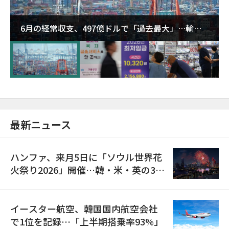
6月の経常収支、497億ドルで「過去最大」…輸出
が初の1000億ドル突破
最新ニュース
ハンファ、来月5日に「ソウル世界花
火祭り2026」開催…韓・米・英の3カ
国が参加
イースター航空、韓国国内航空会社
で1位を記録…「上半期搭乗率93%」