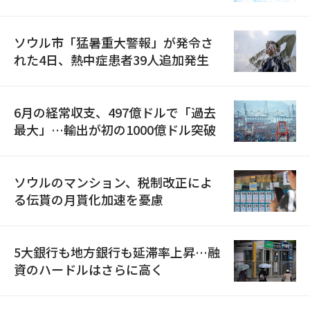
ソウル市「猛暑重大警報」が発令さ
れた4日、熱中症患者39人追加発生
6月の経常収支、497億ドルで「過去
最大」…輸出が初の1000億ドル突破
ソウルのマンション、税制改正によ
る伝貰の月貰化加速を憂慮
5大銀行も地方銀行も延滞率上昇…融
資のハードルはさらに高く