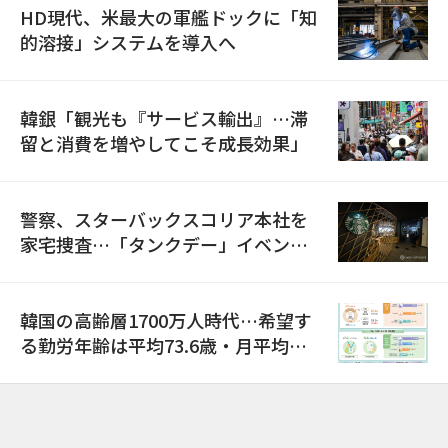
HD現代、米最大の軍艦ドックに「知
的溶接」システムを導入へ
韓銀「観光も『サービス輸出』…滞
留と消費を増やしてこそ成長効果」
警察、スターバックスコリア本社を
家宅捜査…「タンクデー」イベント
巡り侮辱容疑
韓国の高齢層1700万人時代…希望す
る勤労年齢は平均73.6歳・月平均賃
金は300万ウォン以上