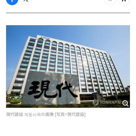
f
t
z
Z
a
w
o
o
c
i
o
o
e
t
m
m
b
t
o
i
o
e
u
n
o
r
t
k
現代建設 계동사옥の画像 [写真=現代建設]