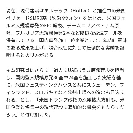
現在、現代建設はホルテック（Holtec）と推進中の米国
ペリセードSMR2基（約5兆ウォン）をはじめ、米国フェ
ルミ大規模原発のEPC転換、チームコリアベトナム原
発、ブルガリア大規模原発2基など優良な受注プールを
保有している。国内原発施工1位企業として、年内に意味
のある成果を上げ、競合他社に対して圧倒的な実績を証
明するとの見方がある。
キム研究員はさらに「過去にUAEバラカ原発建設を担当
し、国内型大規模原発36基中24基を施工した実績を基
に、米国ウェスティングハウスと共にスウェーデン、フ
ィンランド、スロバキアなど欧州市場への進出も見込ま
れる」とし、「米国トランプ政権の原発拡大方針も、米
国企業と協業中の現代建設に追加的な機会をもたらすだ
ろう」と付け加えた。