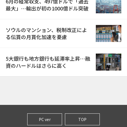
6月の経常収支、497億ドルで「過去
最大」…輸出が初の1000億ドル突破
ソウルのマンション、税制改正によ
る伝貰の月貰化加速を憂慮
5大銀行も地方銀行も延滞率上昇…融
資のハードルはさらに高く
PC ver
TOP