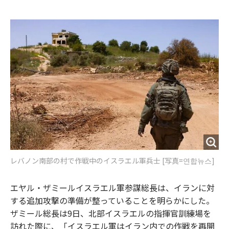
e
t
m
m
b
t
o
i
o
e
u
n
o
r
t
k
レバノン南部の村で作戦中のイスラエル軍兵士 [写真=연합뉴스]
エヤル・ザミールイスラエル軍参謀総長は、イランに対
する追加攻撃の準備が整っていることを明らかにした。
ザミール総長は9日、北部イスラエルの指揮官訓練場を
訪れた際に、「イスラエル軍はイラン内での作戦を再開