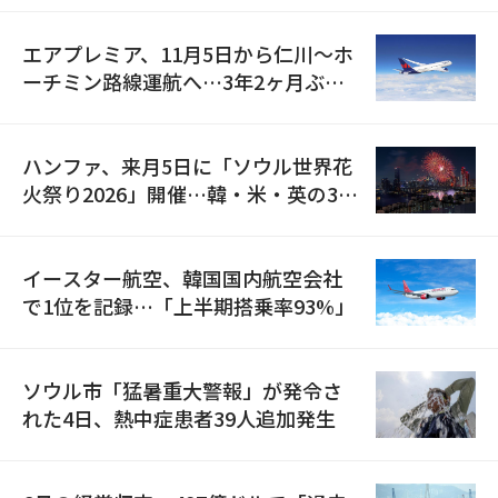
エアプレミア、11月5日から仁川〜ホ
ーチミン路線運航へ…3年2ヶ月ぶり
の再開
ハンファ、来月5日に「ソウル世界花
火祭り2026」開催…韓・米・英の3カ
国が参加
イースター航空、韓国国内航空会社
で1位を記録…「上半期搭乗率93%」
ソウル市「猛暑重大警報」が発令さ
れた4日、熱中症患者39人追加発生