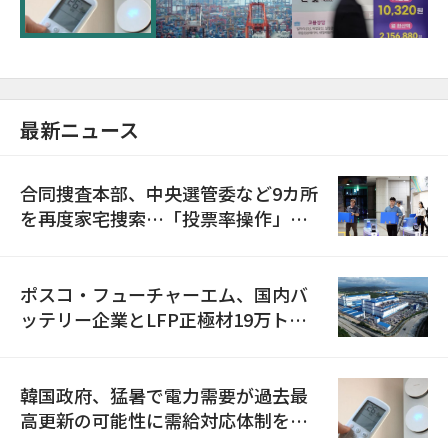
最新ニュース
合同捜査本部、中央選管委など9カ所
を再度家宅捜索…「投票率操作」の
資料を確保
ポスコ・フューチャーエム、国内バ
ッテリー企業とLFP正極材19万トン
の供給契約を締結
韓国政府、猛暑で電力需要が過去最
高更新の可能性に需給対応体制を点
検