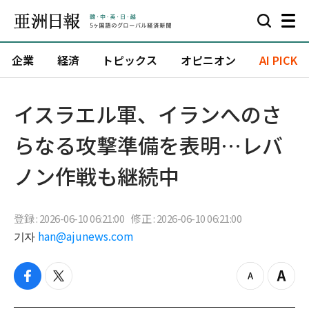
企業
経済
トピックス
オピニオン
AI PICK
イスラエル軍、イランへのさ
らなる攻撃準備を表明…レバ
ノン作戦も継続中
登録 : 2026-06-10 06:21:00
修正 : 2026-06-10 06:21:00
기자
han@ajunews.com
f
t
z
Z
a
w
o
o
c
i
o
o