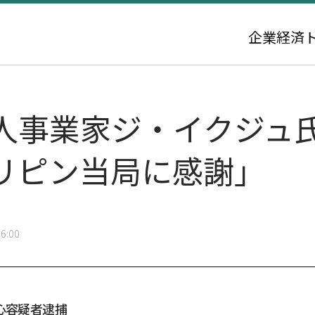
企業
経済
人事業家ジ・イクジュ
リピン当局に感謝」
6:00
心容疑者逮捕