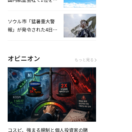
録…「上半期搭乗率
93%」
ソウル市「猛暑重大警
報」が発令された4日、
熱中症患者39人追加発
生
オピニオン
もっと見る
コスピ、強まる規制と個人投資家の賭