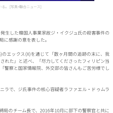
。 [写真=聯合ニュース]
ンで発生した韓国人事業家故ジ・イクジュ氏の殺害事件の
局に感謝の意を表した。
S)のエックス(X)を通じて「数ヶ月間の追跡の末に、我
された」と述べ、「尽力してくださったフィリピン当
「警察と国家情報院、外交部の皆さんもご苦労様でし
ニラで、ジ氏事件の核心容疑者ラファエル・ドゥムラ
局のチーム長で、2016年10月に部下の警察官と共に