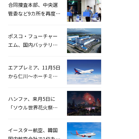
合同捜査本部、中央選
管委など9カ所を再度家
宅捜索…「投票率操
作」の資料を確保
ポスコ・フューチャー
エム、国内バッテリー
企業とLFP正極材19万ト
ンの供給契約を締結
エアプレミア、11月5日
から仁川〜ホーチミン
路線運航へ…3年2ヶ月
ぶりの再開
ハンファ、来月5日に
「ソウル世界花火祭り
2026」開催…韓・米・
英の3カ国が参加
イースター航空、韓国
国内航空会社で1位を記