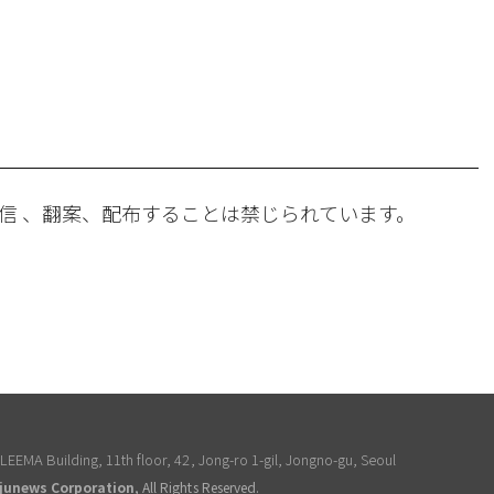
。
信 、翻案、配布することは禁じられています。
EEMA Building, 11th floor, 42, Jong-ro 1-gil, Jongno-gu, Seoul
junews Corporation
, All Rights Reserved.