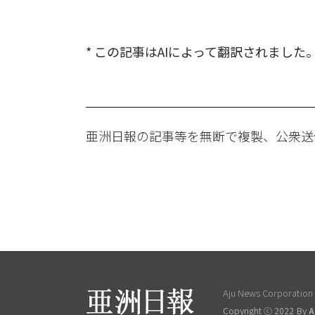
* この記事はAIによって翻訳されました
亜洲日報の記事等を無断で複製、公衆送
Aju News Corporation L
Copyright ⓒ 2022 By
A