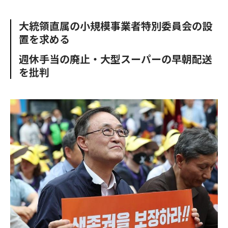
e
t
m
m
b
t
o
i
大統領直属の小規模事業者特別委員会の設
o
e
u
n
置を求める
o
r
t
k
週休手当の廃止・大型スーパーの早朝配送
を批判