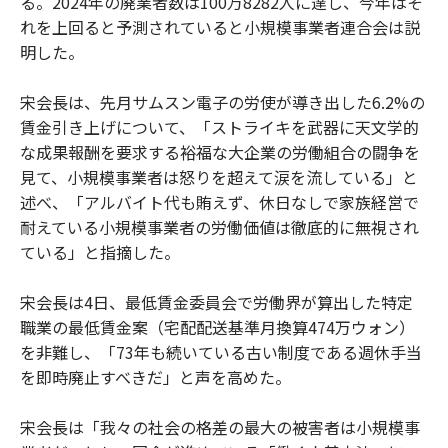
る。2024年の廃業者数は100万8282人に達し、今年はそ
れを上回ると予測されていると小規模事業者連合会は説
明した。
宋会長は、先月サムスン電子の労使が導き出した6.2%の
賃金引き上げについて、「ストライキを武器に天文学的
な成果報酬を要求する裕福な大企業の労働組合の闘争を
見て、小規模事業者は怒りを超えて涙を流している」と
述べ、「アルバイト代も賄えず、休日なしで家族経営で
耐えている小規模事業者の労働価値は徹底的に無視され
ている」と指摘した。
宋会長は4日、最低賃金委員会で労働界が算出した特定
職業の最低賃金案（宅配配送基準月換算474万ウォン）
を非難し、「73年も続いている古い制度である週休手当
を即時廃止すべきだ」と声を高めた。
宋会長は「我々の社会の格差の最大の被害者は小規模事