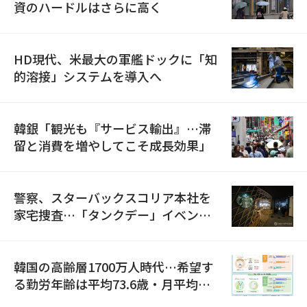
資のハードルはさらに高く
HD現代、米最大の軍艦ドックに「知
的溶接」システムを導入へ
韓銀「観光も『サービス輸出』…滞
留と消費を増やしてこそ成長効果」
警察、スターバックスコリア本社を
家宅捜査…「タンクデー」イベント
巡り侮辱容疑
韓国の高齢層1700万人時代…希望す
る勤労年齢は平均73.6歳・月平均賃
金は300万ウォン以上