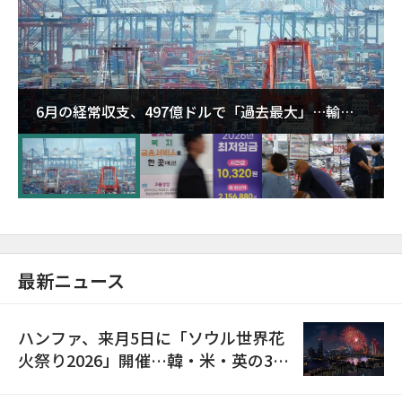
6月の経常収支、497億ドルで「過去最大」…輸出
が初の1000億ドル突破
最新ニュース
ハンファ、来月5日に「ソウル世界花
火祭り2026」開催…韓・米・英の3カ
国が参加