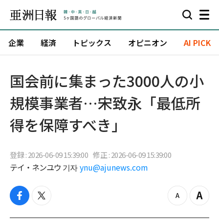
企業
経済
トピックス
オピニオン
AI PICK
国会前に集まった3000人の小
規模事業者…宋致永「最低所
得を保障すべき」
登録 : 2026-06-09 15:39:00
修正 : 2026-06-09 15:39:00
テイ・ネンユウ 기자
ynu@ajunews.com
f
t
z
Z
a
w
o
o
c
i
o
o