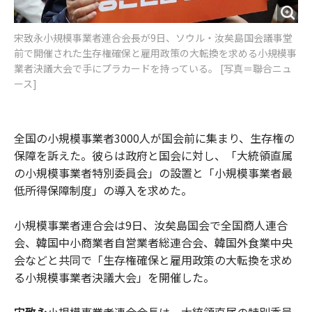
宋致永小規模事業者連合会長が9日、ソウル・汝矣島国会議事堂
前で開催された生存権確保と雇用政策の大転換を求める小規模事
業者決議大会で手にプラカードを持っている。 [写真＝聯合ニュ
ース]
全国の小規模事業者3000人が国会前に集まり、生存権の
保障を訴えた。彼らは政府と国会に対し、「大統領直属
の小規模事業者特別委員会」の設置と「小規模事業者最
低所得保障制度」の導入を求めた。
小規模事業者連合会は9日、汝矣島国会で全国商人連合
会、韓国中小商業者自営業者総連合会、韓国外食業中央
会などと共同で「生存権確保と雇用政策の大転換を求め
る小規模事業者決議大会」を開催した。