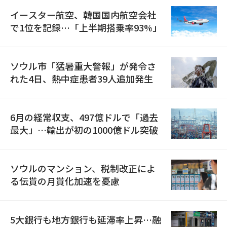
イースター航空、韓国国内航空会社
で1位を記録…「上半期搭乗率93%」
ソウル市「猛暑重大警報」が発令さ
れた4日、熱中症患者39人追加発生
6月の経常収支、497億ドルで「過去
最大」…輸出が初の1000億ドル突破
ソウルのマンション、税制改正によ
る伝貰の月貰化加速を憂慮
5大銀行も地方銀行も延滞率上昇…融