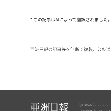
* この記事はAIによって翻訳されました
亜洲日報の記事等を無断で複製、公衆送
Aju News Corporation L
Copyright ⓒ 2022 By
A