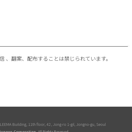
。
信 、翻案、配布することは禁じられています。
EEMA Building, 11th floor, 42, Jong-ro 1-gil, Jongno-gu, Seoul
junews Corporation
, All Rights Reserved.