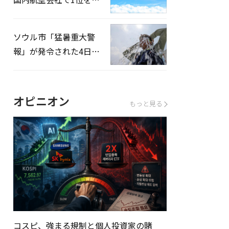
録…「上半期搭乗率
93%」
ソウル市「猛暑重大警
報」が発令された4日、
熱中症患者39人追加発
生
オピニオン
もっと見る
コスピ、強まる規制と個人投資家の賭