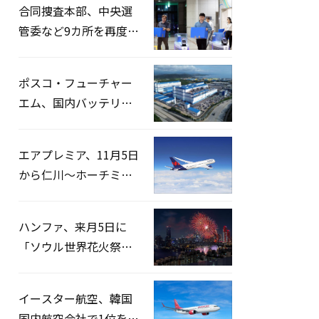
合同捜査本部、中央選
管委など9カ所を再度家
宅捜索…「投票率操
作」の資料を確保
ポスコ・フューチャー
エム、国内バッテリー
企業とLFP正極材19万ト
ンの供給契約を締結
エアプレミア、11月5日
から仁川〜ホーチミン
路線運航へ…3年2ヶ月
ぶりの再開
ハンファ、来月5日に
「ソウル世界花火祭り
2026」開催…韓・米・
英の3カ国が参加
イースター航空、韓国
国内航空会社で1位を記