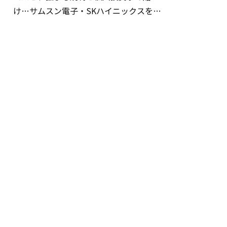
け…サムスン電子・SKハイニックスを巡
る明暗