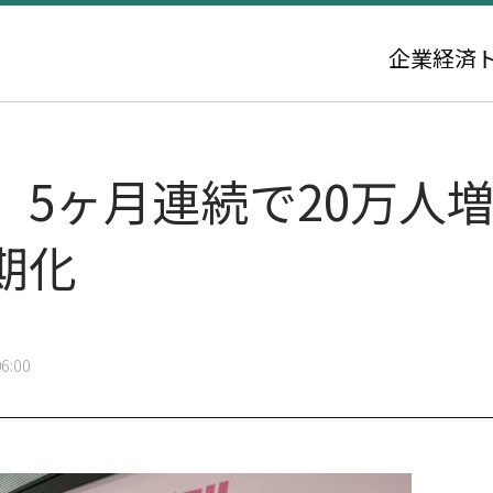
企業
経済
、5ヶ月連続で20万人
期化
6:00