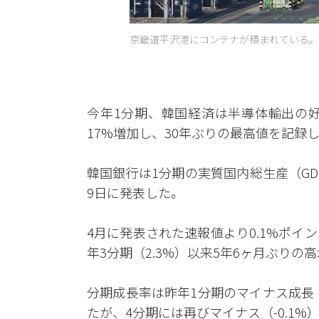
京畿道平沢港にコンテナが積まれている。 
今年1分期、韓国経済は半導体輸出の
17%増加し、30年ぶりの最高値を記録
韓国銀行は1分期の実質国内総生産（GD
9日に発表した。
4月に発表された速報値より0.1%ポイン
年3分期（2.3%）以来5年6ヶ月ぶりの
分期成長率は昨年1分期のマイナス成長（-0
たが、4分期には再びマイナス（-0.1