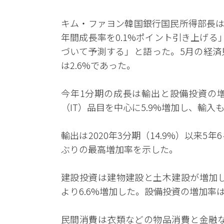
キム・ファヨン韓国銀行国民所得部長は「
年間成長率を0.1%ポイント引き上げ
づいて予測する」と語った。5月の経済
は2.6%であった。
今年1分期の成長は輸出と設備投資の
（IT）品目を中心に5.9%増加し、輸入
輸出は2020年3分期（14.9%）以来5年
ぶりの最高増加率を示した。
建設投資は建物建設と土木建設が増加し
より6.6%増加した。設備投資の増加率は
民間消費は衣類などの物品消費と金融な