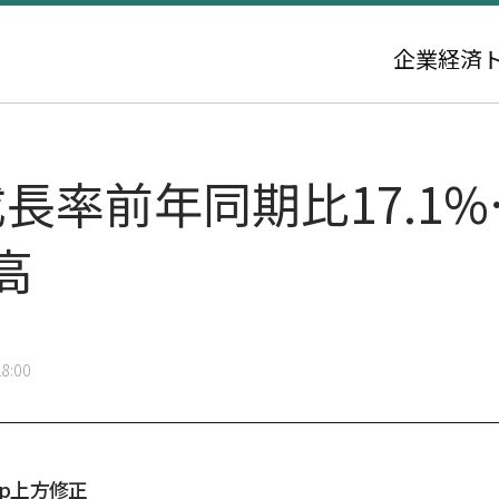
企業
経済
長率前年同期比17.1
高
8:00
%p上方修正