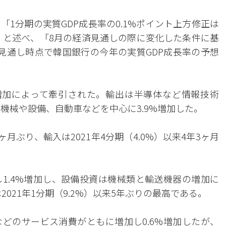
1分期の実質GDP成長率の0.1%ポイント上方修正は
る」と述べ、「8月の経済見通しの際に変化した条件に基
見通し時点で韓国銀行の今年の実質GDP成長率の予想
増加によって牽引された。輸出は半導体など情報技術
も機械や設備、自動車などを中心に3.9%増加した。
6ヶ月ぶり、輸入は2021年4分期（4.0%）以来4年3ヶ月
1.4%増加し、設備投資は機械類と輸送機器の増加に
2021年1分期（9.2%）以来5年ぶりの最高である。
どのサービス消費がともに増加し0.6%増加したが、