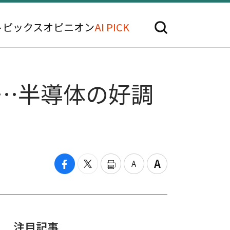
トピックス
オピニオン
AI PICK
%…半導体の好調
注目記事