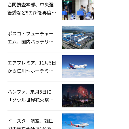
合同捜査本部、中央選
管委など9カ所を再度家
宅捜索…「投票率操
作」の資料を確保
ポスコ・フューチャー
エム、国内バッテリー
企業とLFP正極材19万ト
ンの供給契約を締結
エアプレミア、11月5日
から仁川〜ホーチミン
路線運航へ…3年2ヶ月
ぶりの再開
ハンファ、来月5日に
「ソウル世界花火祭り
2026」開催…韓・米・
英の3カ国が参加
イースター航空、韓国
国内航空会社で1位を記