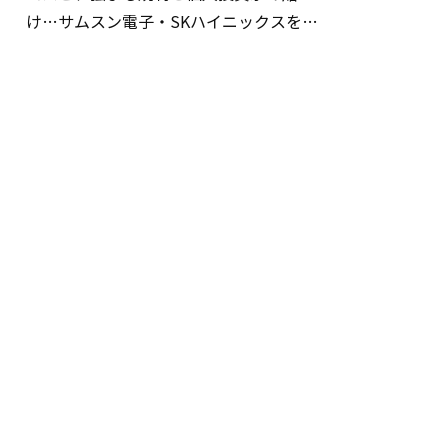
け…サムスン電子・SKハイニックスを巡
る明暗