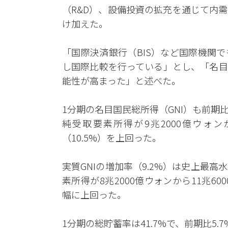
（R&D）、設備投資の拡充を通じて内
け加えた。
「国際決済銀行（BIS）など国際機関
し国際比較を行っている」とし、「名目
能性が高まった」と述べた。
1分期の名目国民総所得（GNI）も前期比
純受取要素所得が9兆2000億ウォン
（10.5%）を上回った。
実質GNIの増加率（9.2%）は史上最
素所得が8兆2000億ウォンから11兆60
幅に上回った。
1分期の総貯蓄率は41.7%で、前期比5.