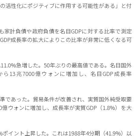
需の活性化にポジティブに作用する可能性がある」と付
でも家計負債や政府負債を名目GDPに対する比率で測定
GDP成長率の拡大によりこの比率が非常に低くなる可
11.0%急増した。50年ぶりの最高値である。名目国外
から13兆7000億ウォンに増加し、名目GDP成長率
高水準であった。貿易条件が改善され、実質国外純受取要
00億ウォンに増加し、成長率が実質GDP（1.8%）を大
7%ポイント上昇した。これは1988年4分期（41.9%）以