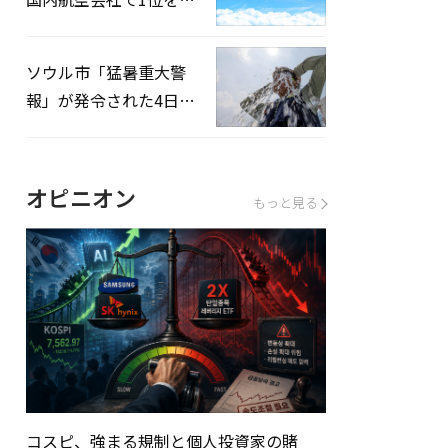
録…「上半期搭乗率
93%」
ソウル市「猛暑重大警
報」が発令された4日、
熱中症患者39人追加発
生
オピニオン
もっと見る
コスピ、強まる規制と個人投資家の賭