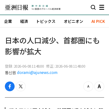
企業
経済
トピックス
オピニオン
AI PICK
日本の人口減少、首都圏にも
影響が拡大
登録 : 2026-06-08 11:48:00
修正 : 2026-06-08 11:48:00
통신원
dorami@ajunews.com
f
t
z
Z
a
w
o
o
c
i
o
o
e
t
m
m
b
t
o
i