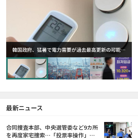
韓国政府、猛暑で電力需要が過去最高更新の可能性
に需給対応体制を点検
最新ニュース
合同捜査本部、中央選管委など9カ所
を再度家宅捜索…「投票率操作」の