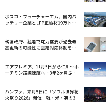
資料を確保
ポスコ・フューチャーエム、国内バ
ッテリー企業とLFP正極材19万トン
の供給契約を締結
韓国政府、猛暑で電力需要が過去最
高更新の可能性に需給対応体制を点
検
エアプレミア、11月5日から仁川〜ホ
ーチミン路線運航へ…3年2ヶ月ぶり
の再開
ハンファ、来月5日に「ソウル世界花
火祭り2026」開催…韓・米・英の3カ
国が参加