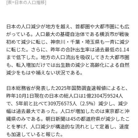
[表=日本の人口推移]
日本の人口減少が地方を越え、首都圏や大都市圏にも広
がっている。人口最大の基礎自治体である横浜市が戦後
初めて減少に転じ、神奈川・千葉・埼玉県も一斉に減少
に転じた。さらに、昨年の合計出生率は過去最低の1.14
まで低下した。地方の人口流出を吸収してきた大都市圏
も、転入増加だけでは出生数の減少と高齢化による自然
減少をもはや補えない状況である。
日本総務省が発表した2025年国勢調査速報値によると、
昨年10月1日現在の日本の総人口は1億2304万9524人
で、5年前と比べて309万6575人（2.5%）減少し、減少
幅は過去最大であった。人口が増加したのは東京都と沖
縄県のみである。朝日新聞は45の都道府県が減少したこ
とを挙げ、人口減少が構造的な流れとして定着し、速度
も加速していると報じた。