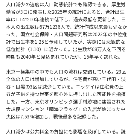
人口減少の速度は人口動態統計でも確認できる。厚生労
働省が3日に発表した2025年の統計によると、合計出生
率は1.14で10年連続で低下し、過去最低を更新した。日
本人の出生数は67万1236人で、統計作成以来最も少なか
った。国立社会保障・人口問題研究所は2023年の中位推
計で出生率を1.25と予測していたが、実際には悲観的な
低位推計（1.10）に近かった。出生数が68万人を下回る
時期も2040年と見込まれていたが、15年早く訪れた。
東京一極集中の中でも人口の流れは交錯している。23区
全体の人口は増加しているが、住宅費が高い千代田・渋
谷・目黒の3区は減少している。ニッケイは住宅費の上
昇が子供を持つ世帯を都心外に押し出した可能性を指摘
した。一方、東京オリンピック選手村跡地に建設された
大規模マンション「晴海フラッグ」の入居が始まった中
央区は7.53%増加し、戦後最多を記録した。
人口減少は公共料金の負担にも影響を及ぼしている。読