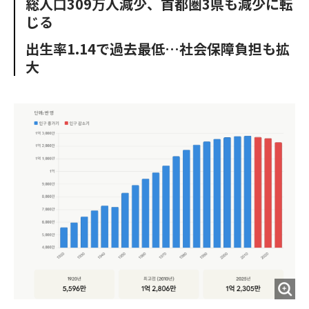
総人口309万人減少、首都圏3県も減少に転
o
e
u
n
じる
o
r
t
k
出生率1.14で過去最低…社会保障負担も拡
大