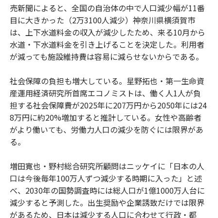
売新聞によると、全国の自治体の中で人口減少幅が11番
目に大きかった（2万3100人減少）神奈川県横須賀市
は、上下水道料金の収入が減少したため、来る10月から
水道・下水道料金を引き上げることを決定した。利用者
が減っても施設維持費は容易に減らせないからである。
社会保障の負担も増大している。星野拓也・第一生命資
産運用経済研究所首席エコノミストは、働く人1人が負
担する社会保障費が2025年に207万円から2050年には24
8万円に約20%増加すると推計している。女性や高齢者
がより働いても、労働力人口の減少を防ぐには限界があ
る。
増田寛也・野村総合研究所顧問はニッケイに「日本の人
口は今後毎年100万人ずつ減少する時期に入った」と述
べ、2030年の国勢調査時には総人口が1億1000万人台に
減少すると予測した。出生奨励や企業誘致だけでは限界
があるため、日本は減少する人口に合わせて行政・都