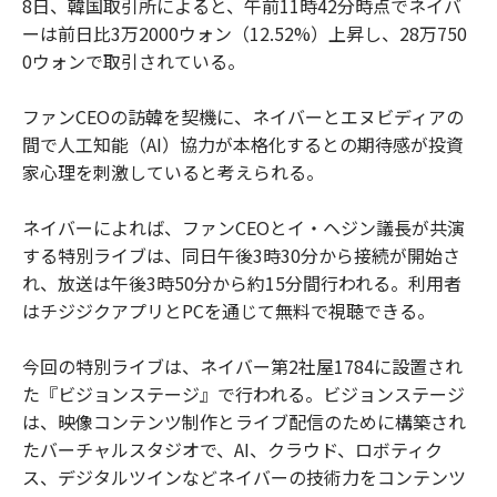
8日、韓国取引所によると、午前11時42分時点でネイバ
ーは前日比3万2000ウォン（12.52%）上昇し、28万750
0ウォンで取引されている。
ファンCEOの訪韓を契機に、ネイバーとエヌビディアの
間で人工知能（AI）協力が本格化するとの期待感が投資
家心理を刺激していると考えられる。
ネイバーによれば、ファンCEOとイ・ヘジン議長が共演
する特別ライブは、同日午後3時30分から接続が開始さ
れ、放送は午後3時50分から約15分間行われる。利用者
はチジジクアプリとPCを通じて無料で視聴できる。
今回の特別ライブは、ネイバー第2社屋1784に設置され
た『ビジョンステージ』で行われる。ビジョンステージ
は、映像コンテンツ制作とライブ配信のために構築され
たバーチャルスタジオで、AI、クラウド、ロボティク
ス、デジタルツインなどネイバーの技術力をコンテンツ