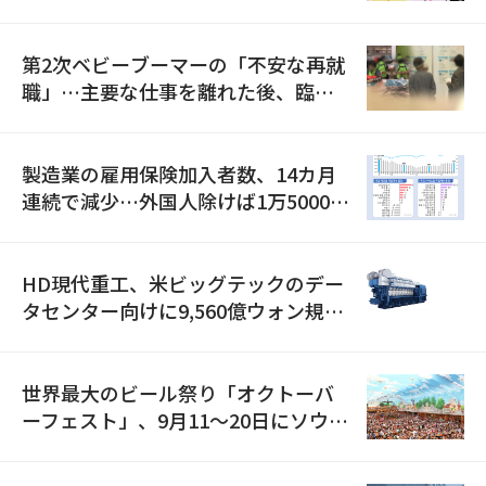
全」に8100億ウォンを集中投資
第2次ベビーブーマーの「不安な再就
職」…主要な仕事を離れた後、臨時
職が2倍近くに急増
製造業の雇用保険加入者数、14カ月
連続で減少…外国人除けば1万5000人
減
HD現代重工、米ビッグテックのデー
タセンター向けに9,560億ウォン規模
の発電設備を受注…「過去最大」
世界最大のビール祭り「オクトーバ
ーフェスト」、9月11〜20日にソウル
で開催