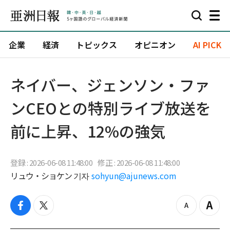
企業
経済
トピックス
オピニオン
AI PICK
ネイバー、ジェンソン・ファ
ンCEOとの特別ライブ放送を
前に上昇、12%の強気
登録 : 2026-06-08 11:48:00
修正 : 2026-06-08 11:48:00
リュウ・ショケン 기자
sohyun@ajunews.com
f
t
z
Z
a
w
o
o
c
i
o
o