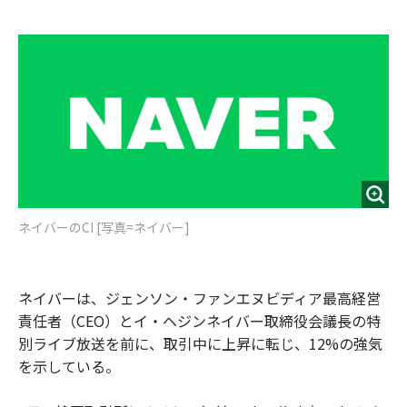
e
t
m
m
b
t
o
i
o
e
u
n
o
r
t
k
ネイバーのCI [写真=ネイバー]
ネイバーは、ジェンソン・ファンエヌビディア最高経営
責任者（CEO）とイ・ヘジンネイバー取締役会議長の特
別ライブ放送を前に、取引中に上昇に転じ、12%の強気
を示している。