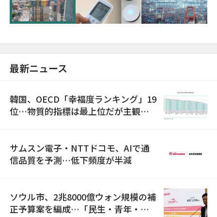
超が「ゾンビ企業」に…5年で2.8倍増
最新ニュース
韓国、OECD「幸福度ランキング」19
位…物質的指標は最上位だが主観的
満足度は最下位
サムスン電子・NTTドコモ、AIで通
信品質を予測…低下頻度が半減
ソウル市、2兆8000億ウォン規模の補
正予算案を編成…「民生・青年・安