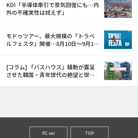
KDI「半導体牽引で景気回復にも…内
外の不確実性は拭えず」
モドゥツアー、最大規模の「トラベ
ルフェスタ」開催…8月10日～9月11
日
[コラム] 「バスハウス」騒動が露呈
させた韓国・青年世代の絶望と世代
間格差
PC ver
TOP