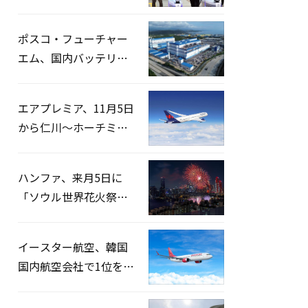
宅捜索…「投票率操
作」の資料を確保
ポスコ・フューチャー
エム、国内バッテリー
企業とLFP正極材19万ト
ンの供給契約を締結
エアプレミア、11月5日
から仁川〜ホーチミン
路線運航へ…3年2ヶ月
ぶりの再開
ハンファ、来月5日に
「ソウル世界花火祭り
2026」開催…韓・米・
英の3カ国が参加
イースター航空、韓国
国内航空会社で1位を記
録…「上半期搭乗率
93%」