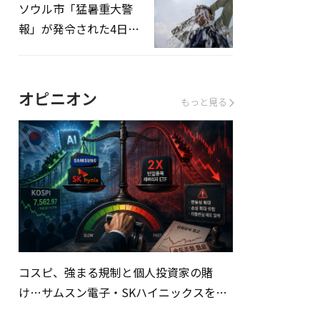
ソウル市「猛暑重大警
報」が発令された4日、
熱中症患者39人追加発
生
オピニオン
もっと見る
コスピ、強まる規制と個人投資家の賭
け…サムスン電子・SKハイニックスを巡
る明暗