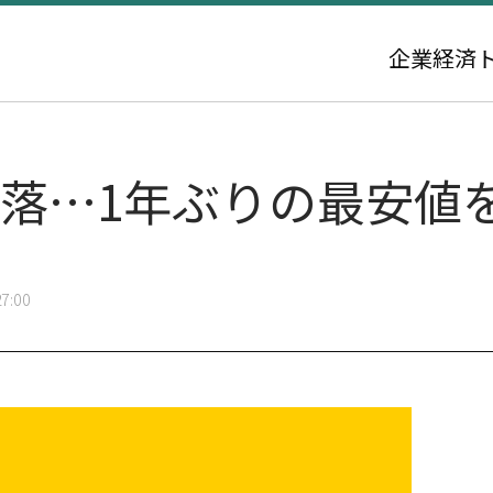
企業
経済
急落…1年ぶりの最安値
7:00