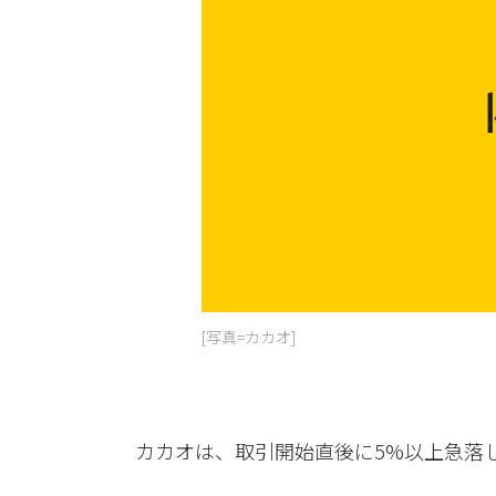
[写真=カカオ]
カカオは、取引開始直後に5%以上急落