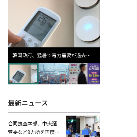
韓国政府、猛暑で電力需要が過去最
高更新の可能性に需給対応体制を点
検
最新ニュース
合同捜査本部、中央選
管委など9カ所を再度家