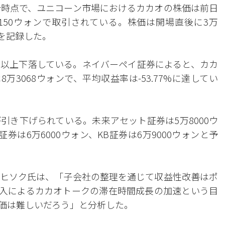
4分時点で、ユニコーン市場におけるカカオの株価は前日
万8150ウォンで取引されている。株価は開場直後に3万
値を記録した。
%以上下落している。ネイバーペイ証券によると、カカ
万3068ウォンで、平均収益率は-53.77%に達してい
引き下げられている。未来アセット証券は5万8000ウ
券は6万6000ウォン、KB証券は6万9000ウォンと予
ヒソク氏は、「子会社の整理を通じて収益性改善はポ
導入によるカカオトークの滞在時間成長の加速という目
価は難しいだろう」と分析した。