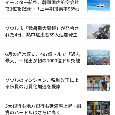
イースター航空、韓国国内航空会社
で1位を記録…「上半期搭乗率93%」
ソウル市「猛暑重大警報」が発令さ
れた4日、熱中症患者39人追加発生
6月の経常収支、497億ドルで「過去
最大」…輸出が初の1000億ドル突破
ソウルのマンション、税制改正によ
る伝貰の月貰化加速を憂慮
5大銀行も地方銀行も延滞率上昇…融
資のハードルはさらに高く