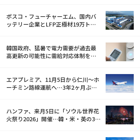
資料を確保
ポスコ・フューチャーエム、国内バ
ッテリー企業とLFP正極材19万トン
の供給契約を締結
韓国政府、猛暑で電力需要が過去最
高更新の可能性に需給対応体制を点
検
エアプレミア、11月5日から仁川〜ホ
ーチミン路線運航へ…3年2ヶ月ぶり
の再開
ハンファ、来月5日に「ソウル世界花
火祭り2026」開催…韓・米・英の3カ
国が参加