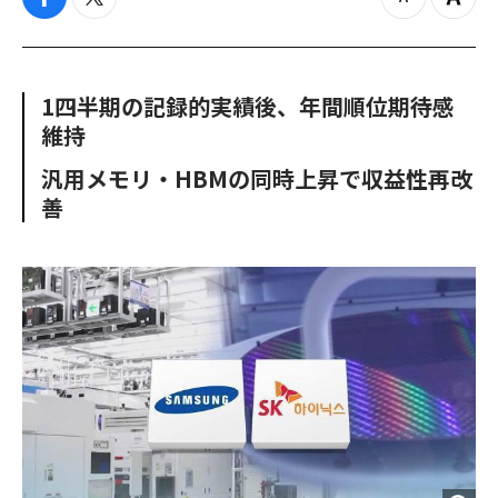
f
t
z
Z
a
w
o
o
c
i
o
o
e
t
m
m
b
t
o
i
1四半期の記録的実績後、年間順位期待感
o
e
u
n
維持
o
r
t
k
汎用メモリ・HBMの同時上昇で収益性再改
善