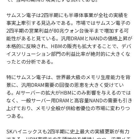
サムスン電子は2四半期にも半導体事業が全社の実績を
事実上牽引する見込みである。市場ではサムスン電子の
2四半期の営業利益が80兆ウォン台後半まで増加する可
能性があると見ている。汎用DRAMとNANDの価格上昇が
本格的に反映され、HBMの販売も拡大することで、デバ
イスソリューション部門の利益比率が絶対的に大きくな
ったとの分析である。
特にサムスン電子は、世界最大級のメモリ生産能力を背
景に、汎用DRAM需要の回復の恩恵を大きく受けてい
る。AIサーバーの拡大がHBMにのみ影響を与えるのでは
なく、一般サーバー用DRAMと高容量NANDの需要も引き
上げており、メモリ全般が供給者優位の市場に変わりつ
つある。
SKハイニックスも2四半期に史上最大の実績更新が有力
である。HBM市場での先頭地位を維持しつつ、汎用メモ