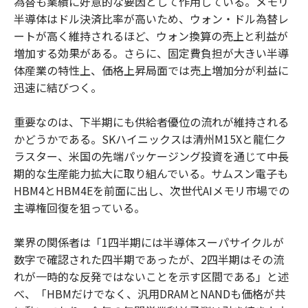
為替も業績に好意的な要因として作用している。メモリ
半導体はドル決済比率が高いため、ウォン・ドル為替レ
ートが高く維持されるほど、ウォン換算の売上と利益が
増加する効果がある。さらに、固定費負担が大きい半導
体産業の特性上、価格上昇局面では売上増加分が利益に
迅速に結びつく。
重要なのは、下半期にも供給者優位の流れが維持される
かどうかである。SKハイニックスは清州M15Xと龍仁ク
ラスター、米国の先端パッケージング投資を通じて中長
期的な生産能力拡大に取り組んでいる。サムスン電子も
HBM4とHBM4Eを前面に出し、次世代AIメモリ市場での
主導権回復を狙っている。
業界の関係者は「1四半期には半導体スーパサイクルが
数字で確認された四半期であったが、2四半期はその流
れが一時的な反発ではないことを示す区間である」と述
べ、「HBMだけでなく、汎用DRAMとNANDも価格が共