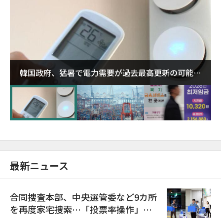
韓国政府、猛暑で電力需要が過去最高更新の可能性
に需給対応体制を点検
最新ニュース
合同捜査本部、中央選管委など9カ所
を再度家宅捜索…「投票率操作」の