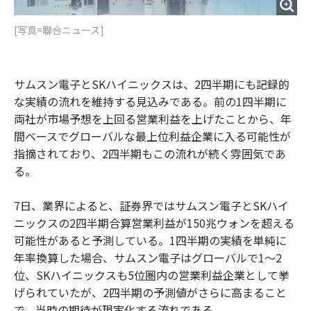
[写真=聯合ニュース]
サムスン電子とSKハイニックスは、2四半期にも記録的
な実績の流れを維持する見込みである。前の1四半期に
両社が市場予想を上回る営業利益を上げたことから、年
間ベースでグローバルな最上位利益企業に入る可能性が
指摘されており、2四半期もこの流れが続く雰囲気であ
る。
7日、業界によると、証券界ではサムスン電子とSKハイ
ニックスの2四半期合算営業利益が150兆ウォンを超える
可能性があると予測している。1四半期の実績を単純に
年率換算した場合、サムスン電子はグローバルで1〜2
位、SKハイニックスも5位圏内の営業利益企業として挙
げられていたが、2四半期の予測値がさらに高まること
で、当時の期待が現実化する流れである。