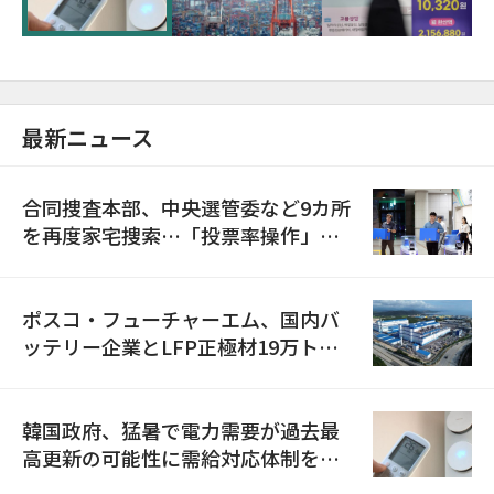
最新ニュース
合同捜査本部、中央選管委など9カ所
を再度家宅捜索…「投票率操作」の
資料を確保
ポスコ・フューチャーエム、国内バ
ッテリー企業とLFP正極材19万トン
の供給契約を締結
韓国政府、猛暑で電力需要が過去最
高更新の可能性に需給対応体制を点
検