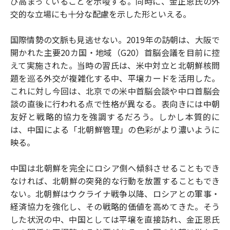
び高まっていることを示唆する。同時に、金正恩氏の外
交的な立場にも十分な配慮を示した形といえる。
国際情勢の文脈も見逃せない。2019年の訪朝は、大阪で
開かれた主要20カ国・地域（G20）首脳会議を目前に控
えて実施された。当時の習氏は、米中対立と北朝鮮核問
題を巡る外交が複雑化する中、平壌カードを活用した。
これに対し今回は、北京での米中首脳会談や中ロ首脳会
談の直後に行われる点で性格が異なる。表向きには中朝
友好と戦略的協力を強調するだろう。しかし本質的に
は、中国による「北朝鮮管理」の色彩がより濃いように
映る。
中国は北朝鮮を完全にロシア側へ傾斜させることもでき
なければ、北朝鮮の突発的な行動を放置することもでき
ない。北朝鮮はウクライナ戦争以降、ロシアとの軍事・
経済協力を強化し、その戦略的価値を高めてきた。そう
した状況の中、中国としては平壌を直接訪れ、金正恩氏