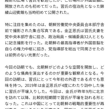
殿前の広場で習氏を歓迎したが、この場所が外国首脳に
開放されたのも初めてだった。習氏の宿泊先となった錦
繍山迎賓館も当時初めて公開された。
特に注目を集めたのは、朝鮮労働党中央委員会本部庁舎
前で撮影された集合写真である。金正恩氏は習氏夫妻を
党中央本部庁舎に招き、政治局員・候補委員32人ととも
に記念撮影を行った。北朝鮮の最高指導者が外国首脳を
自らの権力中枢に招き、党指導部を総出で同席させたの
は前例のない光景だった。
今回の訪朝でも、北朝鮮がどのような空間を開放し、ど
のような儀典を演出するのかが重要な観察点となる。今
回の訪朝は、習氏にとって今年初の外遊である点でも意
味を持つ。2019年は金正恩氏が4度にわたり訪中した後
に習氏が平壌入りした。今回は、金氏が昨年9月に北京
を訪れて以降、比較的短期間で習氏が平壌を訪れる形と
なった。これは中国にとって北朝鮮の戦略的重要性が再