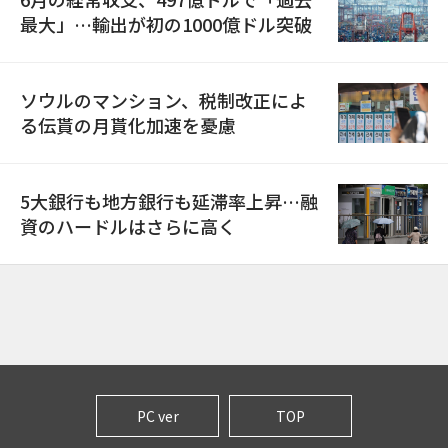
最大」…輸出が初の1000億ドル突破
ソウルのマンション、税制改正によ
る伝貰の月貰化加速を憂慮
5大銀行も地方銀行も延滞率上昇…融
資のハードルはさらに高く
PC ver
TOP