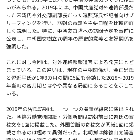
いがみられる。2019年には、中国共産党対外連絡部長だ
った宋涛氏や外交部副部長だった羅照輝氏が記者向けブ
リーフィングを行い、訪朝の意義や主要日程を比較的詳
しく説明した。特に、中朝友誼塔への訪問予定を事前に
公表し、中朝国交樹立70周年の歴史的意義と友好関係を
強調した。
これに対し今回は、対外連絡部報道官による発表にとど
まっている。この違いは、現在の中朝関係が、金正恩氏
と習近平氏が1年3カ月の間に5回も会談した2018～2019
年当時の蜜月期とはやや異なる局面にあることを示して
いる。
2019年の習氏訪朝は、一つ一つの場面が綿密に演出され
た。朝鮮労働党機関紙・労働新聞は訪朝前日に習氏の寄
稿文を1面に掲載した。外国首脳の寄稿文が同紙1面に掲
載されるのは極めて異例だった。北朝鮮は錦繍山太陽宮