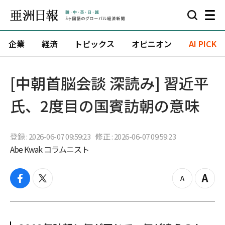
企業
経済
トピックス
オピニオン
AI PICK
[中朝首脳会談 深読み] 習近平
氏、2度目の国賓訪朝の意味
登録 : 2026-06-07 09:59:23
修正 : 2026-06-07 09:59:23
Abe Kwak コラムニスト
f
t
z
Z
a
w
o
o
c
i
o
o
e
t
m
m
b
t
o
i