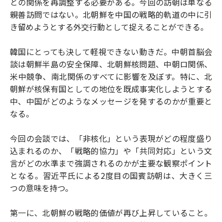
との関係を再調整する必要がある。今回の訪朝は単なる
親善訪問ではない。北朝鮮を中国の戦略的軌道の中に引
き留めようとする外交行動として捉えることができる。
韓国にとっても決して軽視できない動きだ。中朝首脳会
談は朝鮮半島の安全保障、北朝鮮核問題、中朝ロ関係、
米中競争、南北関係のすべてに影響を及ぼす。特に、北
朝鮮が核保有国としての地位を既成事実化しようとする
中、中国がどのようなメッセージを発するのかが重要と
なる。
今回の会談では、「非核化」という表現がどの程度盛り
込まれるのか、「戦略的協力」や「共同対応」という文
言がどの水準まで強調されるのかが主要な観察ポイント
となる。習近平氏による2度目の国賓訪朝は、大きく三
つの意味を持つ。
第一に、北朝鮮の戦略的価値が再び上昇していること。