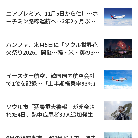
エアプレミア、11月5日から仁川〜ホ
ーチミン路線運航へ…3年2ヶ月ぶり
の再開
ハンファ、来月5日に「ソウル世界花
火祭り2026」開催…韓・米・英の3カ
国が参加
イースター航空、韓国国内航空会社
で1位を記録…「上半期搭乗率93%」
ソウル市「猛暑重大警報」が発令さ
れた4日、熱中症患者39人追加発生
6月の経常収支、497億ドルで「過去