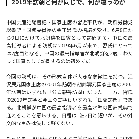
2019年訪朝と何が同じで、何が違うのか
o
e
u
n
o
r
t
k
中国共産党総書記・国家主席の習近平氏が、朝鮮労働党
総書記・国務委員長の金正恩氏の招請を受け、6月8日か
ら9日にかけて北朝鮮を国賓として訪問する。中国の最
高指導者による訪朝は2019年6月以来で、習氏にとって
は2度目となる。中国の最高指導者が北朝鮮を2度にわた
って国賓として訪問するのは初めてだ。
今回の訪朝は、その形式自体が大きな象徴性を持つ。江
沢民元国家主席の2001年訪朝や胡錦濤元国家主席の2005
年訪朝はいずれも「公式親善訪問」だった。一方、習氏
の2019年訪朝と今回の訪朝はいずれも「国賓訪問」であ
る。北朝鮮が中国の最高指導者を最高水準の国家儀典で
迎えることを意味する。日程は1泊2日と短いが、その外
交的な重みは決して軽くない。
もっとも、2019年と比べると事前の雰囲気づくりには違