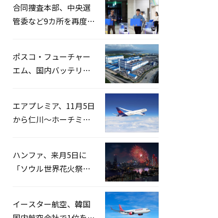
合同捜査本部、中央選
管委など9カ所を再度家
宅捜索…「投票率操
作」の資料を確保
ポスコ・フューチャー
エム、国内バッテリー
企業とLFP正極材19万ト
ンの供給契約を締結
エアプレミア、11月5日
から仁川〜ホーチミン
路線運航へ…3年2ヶ月
ぶりの再開
ハンファ、来月5日に
「ソウル世界花火祭り
2026」開催…韓・米・
英の3カ国が参加
イースター航空、韓国
国内航空会社で1位を記