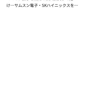
け…サムスン電子・SKハイニックスを巡
る明暗