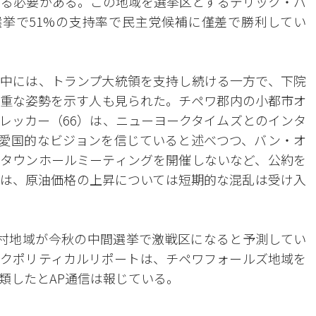
する必要がある。この地域を選挙区とするデリック・バ
挙で51%の支持率で民主党候補に僅差で勝利してい
中には、トランプ大統領を支持し続ける一方で、下院
重な姿勢を示す人も見られた。チペワ郡内の小都市オ
レッカー（66）は、ニューヨークタイムズとのインタ
愛国的なビジョンを信じていると述べつつ、バン・オ
タウンホールミーティングを開催しないなど、公約を
は、原油価格の上昇については短期的な混乱は受け入
村地域が今秋の中間選挙で激戦区になると予測してい
クポリティカルリポートは、チペワフォールズ地域を
類したとAP通信は報じている。