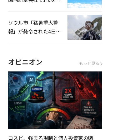
録…「上半期搭乗率
93%」
ソウル市「猛暑重大警
報」が発令された4日、
熱中症患者39人追加発
生
オピニオン
もっと見る
コスピ、強まる規制と個人投資家の賭