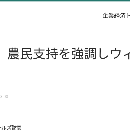
企業
経済
、農民支持を強調しウ
3:00
ールズ訪問