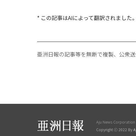
* この記事はAIによって翻訳されました
亜洲日報の記事等を無断で複製、公衆送
Aju News Corporation L
Copyright ⓒ 2022 By
A