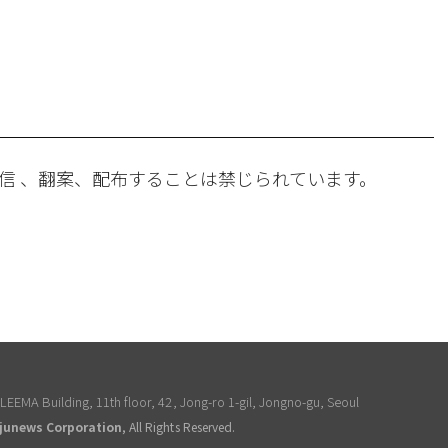
。
信 、翻案、配布することは禁じられています。
EEMA Building, 11th floor, 42, Jong-ro 1-gil, Jongno-gu, Seoul
junews Corporation
, All Rights Reserved.