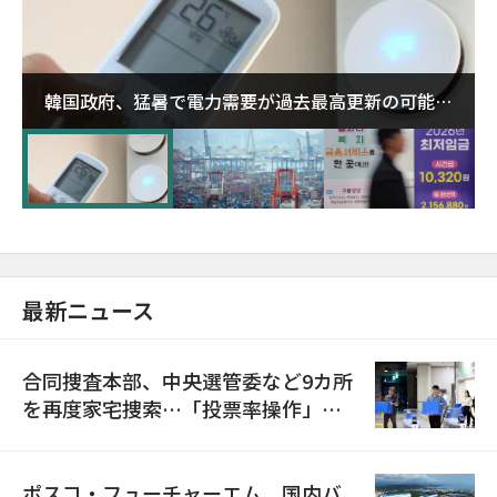
韓国政府、猛暑で電力需要が過去最高更新の可能性
に需給対応体制を点検
最新ニュース
合同捜査本部、中央選管委など9カ所
を再度家宅捜索…「投票率操作」の
資料を確保
ポスコ・フューチャーエム、国内バ