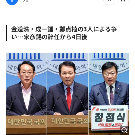
f
t
z
Z
a
w
o
o
c
i
o
o
e
t
m
m
b
t
o
i
金道洙・成一鍾・鄭点植の3人による争
o
e
u
n
い…宋彦錫の辞任から4日後
o
r
t
k