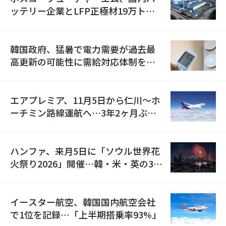
ッテリー企業とLFP正極材19万トン
の供給契約を締結
韓国政府、猛暑で電力需要が過去最
高更新の可能性に需給対応体制を点
検
エアプレミア、11月5日から仁川〜ホ
ーチミン路線運航へ…3年2ヶ月ぶり
の再開
ハンファ、来月5日に「ソウル世界花
火祭り2026」開催…韓・米・英の3カ
国が参加
イースター航空、韓国国内航空会社
で1位を記録…「上半期搭乗率93%」