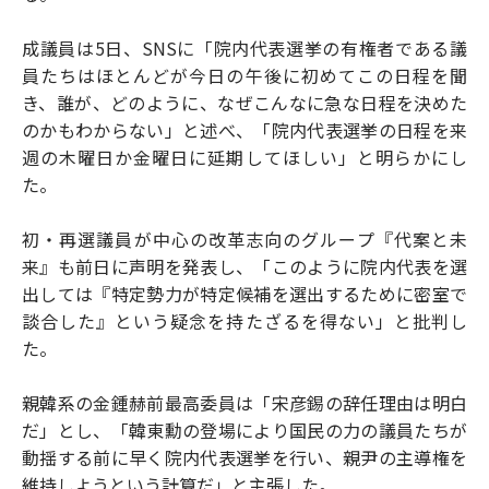
成議員は5日、SNSに「院内代表選挙の有権者である議
員たちはほとんどが今日の午後に初めてこの日程を聞
き、誰が、どのように、なぜこんなに急な日程を決めた
のかもわからない」と述べ、「院内代表選挙の日程を来
週の木曜日か金曜日に延期してほしい」と明らかにし
た。
初・再選議員が中心の改革志向のグループ『代案と未
来』も前日に声明を発表し、「このように院内代表を選
出しては『特定勢力が特定候補を選出するために密室で
談合した』という疑念を持たざるを得ない」と批判し
た。
親韓系の金鍾赫前最高委員は「宋彦錫の辞任理由は明白
だ」とし、「韓東勳の登場により国民の力の議員たちが
動揺する前に早く院内代表選挙を行い、親尹の主導権を
維持しようという計算だ」と主張した。