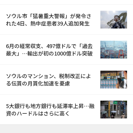
ソウル市「猛暑重大警報」が発令さ
れた4日、熱中症患者39人追加発生
6月の経常収支、497億ドルで「過去
最大」…輸出が初の1000億ドル突破
ソウルのマンション、税制改正によ
る伝貰の月貰化加速を憂慮
5大銀行も地方銀行も延滞率上昇…融
資のハードルはさらに高く