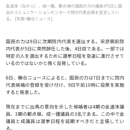
金道洙（左から）、成一鍾、鄭点植の国民の力の議員が5日に国
会のコミュニケーションセンターで院内代表出馬を宣言してい
る。 [写真=聯合ニュース]
国民の力は9日に次期院内代表を選出する。宋彦錫前院
内代表が5日に突然辞任した後、4日目である。一部では
特定の人を選出するために選挙日程を急速に進行させて
いるのではないかと強く反発している。
6日、聯合ニュースによると、国民の力は7日までに院内
代表候補の登録を受け付け、9日午前10時に投票を実施
すると発表した。
現在までに出馬の意向を示した候補者は4期の金道洙議
員、3期の鄭点植、成一鍾議員の3名である。この中で金
議員と成議員は選挙日程を延期すべきだと主張してい
る。