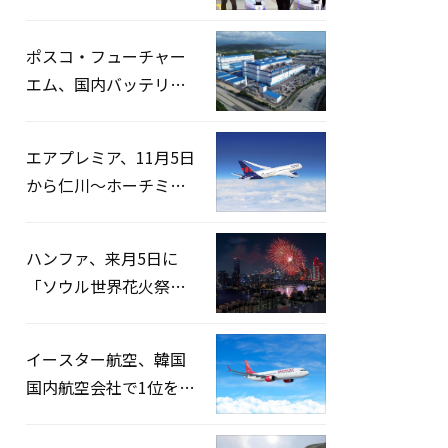
宅捜索…「投票率操
作」の資料を確保
ポスコ・フューチャー
エム、国内バッテリー
企業とLFP正極材19万ト
ンの供給契約を締結
エアプレミア、11月5日
から仁川〜ホーチミン
路線運航へ…3年2ヶ月
ぶりの再開
ハンファ、来月5日に
「ソウル世界花火祭り
2026」開催…韓・米・
英の3カ国が参加
イースター航空、韓国
国内航空会社で1位を記
録…「上半期搭乗率
93%」