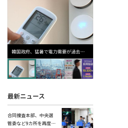
韓国政府、猛暑で電力需要が過去最
高更新の可能性に需給対応体制を点
検
最新ニュース
合同捜査本部、中央選
管委など9カ所を再度家