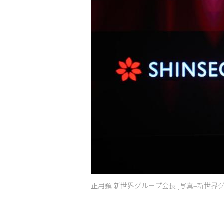
正用鎮 新世界グループ会長 [写真=新世界グ