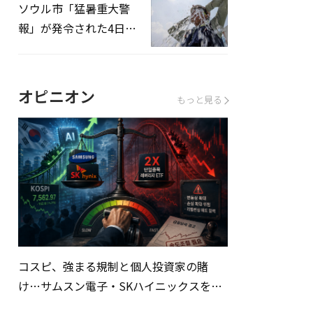
ソウル市「猛暑重大警
報」が発令された4日、
熱中症患者39人追加発
生
オピニオン
もっと見る
コスピ、強まる規制と個人投資家の賭
け…サムスン電子・SKハイニックスを巡
る明暗