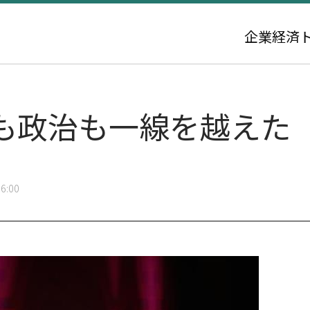
企業
経済
も政治も一線を越えた
6:00