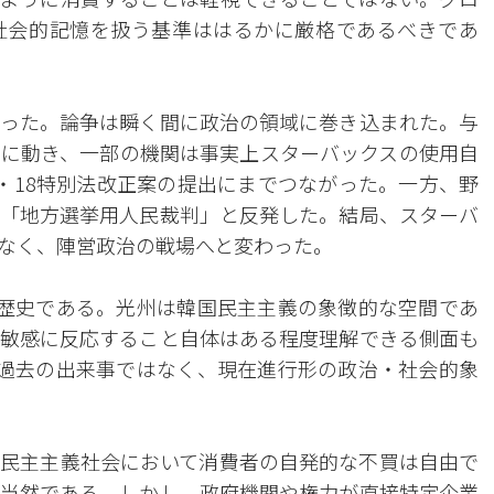
社会的記憶を扱う基準ははるかに厳格であるべきであ
った。論争は瞬く間に政治の領域に巻き込まれた。与
に動き、一部の機関は事実上スターバックスの使用自
・18特別法改正案の提出にまでつながった。一方、野
「地方選挙用人民裁判」と反発した。結局、スターバ
なく、陣営政治の戦場へと変わった。
い歴史である。光州は韓国民主主義の象徴的な空間であ
敏感に反応すること自体はある程度理解できる側面も
る過去の出来事ではなく、現在進行形の政治・社会的象
民主主義社会において消費者の自発的な不買は自由で
当然である。しかし、政府機関や権力が直接特定企業