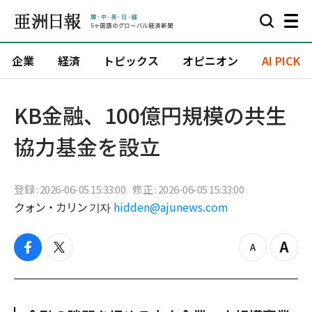
企業
経済
トピックス
オピニオン
AI PICK
KB金融、100億円規模の共生
協力基金を設立
登録 : 2026-06-05 15:33:00
修正 : 2026-06-05 15:33:00
クォン・カリン 기자
hidden@ajunews.com
f
t
z
Z
a
w
o
o
c
i
o
o
e
t
m
m
b
t
o
i