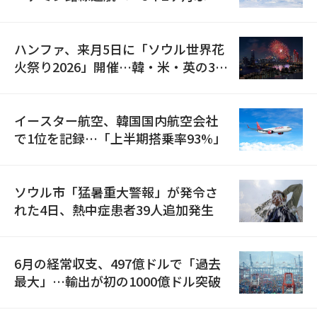
の再開
ハンファ、来月5日に「ソウル世界花
火祭り2026」開催…韓・米・英の3カ
国が参加
イースター航空、韓国国内航空会社
で1位を記録…「上半期搭乗率93%」
ソウル市「猛暑重大警報」が発令さ
れた4日、熱中症患者39人追加発生
6月の経常収支、497億ドルで「過去
最大」…輸出が初の1000億ドル突破