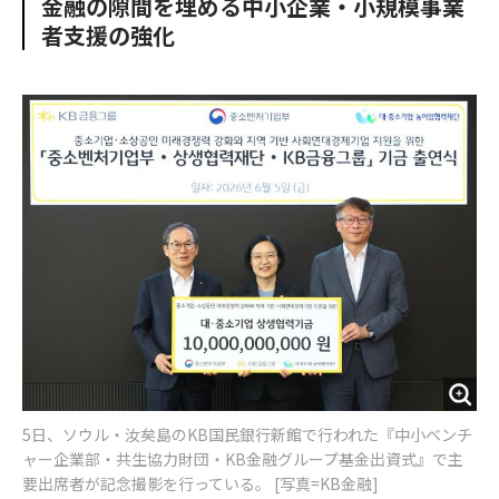
金融の隙間を埋める中小企業・小規模事業
o
e
u
n
者支援の強化
o
r
t
k
5日、ソウル・汝矣島のKB国民銀行新館で行われた『中小ベンチ
ャー企業部・共生協力財団・KB金融グループ基金出資式』で主
要出席者が記念撮影を行っている。 [写真=KB金融]