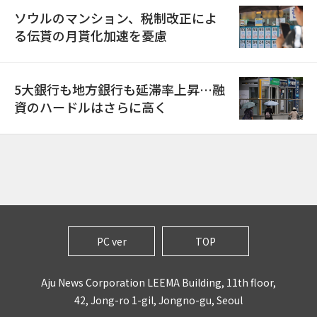
ソウルのマンション、税制改正によ
る伝貰の月貰化加速を憂慮
5大銀行も地方銀行も延滞率上昇…融
資のハードルはさらに高く
PC ver
TOP
Aju News Corporation LEEMA Building, 11th floor,
42, Jong-ro 1-gil, Jongno-gu, Seoul