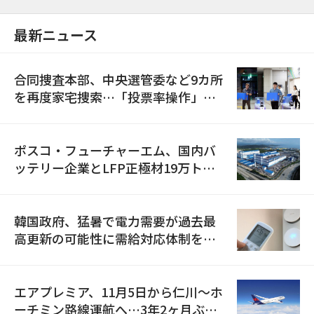
最新ニュース
合同捜査本部、中央選管委など9カ所
を再度家宅捜索…「投票率操作」の
資料を確保
ポスコ・フューチャーエム、国内バ
ッテリー企業とLFP正極材19万トン
の供給契約を締結
韓国政府、猛暑で電力需要が過去最
高更新の可能性に需給対応体制を点
検
エアプレミア、11月5日から仁川〜ホ
ーチミン路線運航へ…3年2ヶ月ぶり