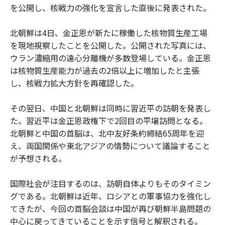
を公開し、核戦力の強化を宣言した直後に発表された。
北朝鮮は4日、金正恩が新たに稼働した核物質生産工場
を現地視察したことを公開した。公開された写真には、
ウラン濃縮用の遠心分離機が多数登場している。金正恩
は核物質生産能力が過去の2倍以上に増加したと主張
し、核戦力拡大方針を再確認した。
その翌日、中国と北朝鮮は同時に習近平の訪朝を発表し
た。習近平は金正恩政権下で2回目の平壌訪問となる。
北朝鮮と中国の首脳は、北中友好条約締結65周年を迎
え、両国関係や東北アジアの情勢について議論すること
が予想される。
国際社会が注目するのは、訪朝自体よりもそのタイミン
グである。北朝鮮は近年、ロシアとの軍事協力を強化し
てきたが、今回の首脳会談は中国が再び朝鮮半島問題の
中心に戻ってきていることを示す信号と解釈される。