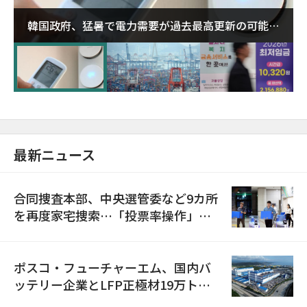
韓国政府、猛暑で電力需要が過去最高更新の可能性
に需給対応体制を点検
最新ニュース
合同捜査本部、中央選管委など9カ所
を再度家宅捜索…「投票率操作」の
資料を確保
ポスコ・フューチャーエム、国内バ
ッテリー企業とLFP正極材19万トン
の供給契約を締結