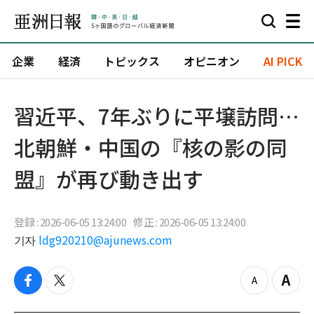
企業
経済
トピックス
オピニオン
AI PICK
習近平、7年ぶりに平壌訪問…
北朝鮮・中国の『核の影の同
盟』が再び動き出す
登録 : 2026-06-05 13:24:00
修正 : 2026-06-05 13:24:00
기자
ldg920210@ajunews.com
f
t
z
Z
a
w
o
o
c
i
o
o