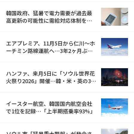
韓国政府、猛暑で電力需要が過去最
高更新の可能性に需給対応体制を点
検
エアプレミア、11月5日から仁川〜ホ
ーチミン路線運航へ…3年2ヶ月ぶり
の再開
ハンファ、来月5日に「ソウル世界花
火祭り2026」開催…韓・米・英の3カ
国が参加
イースター航空、韓国国内航空会社
で1位を記録…「上半期搭乗率93%」
ソウル市「猛暑重大警報」が発令さ