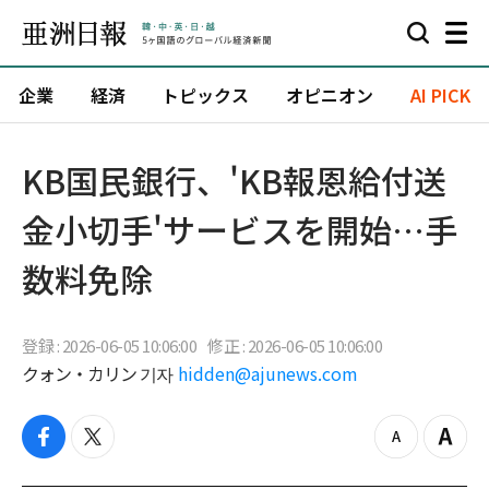
企業
経済
トピックス
オピニオン
AI PICK
KB国民銀行、'KB報恩給付送
金小切手'サービスを開始…手
数料免除
登録 : 2026-06-05 10:06:00
修正 : 2026-06-05 10:06:00
クォン・カリン 기자
hidden@ajunews.com
f
t
z
Z
a
w
o
o
c
i
o
o