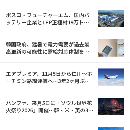
資料を確保
ポスコ・フューチャーエム、国内バ
ッテリー企業とLFP正極材19万トン
の供給契約を締結
韓国政府、猛暑で電力需要が過去最
高更新の可能性に需給対応体制を点
検
エアプレミア、11月5日から仁川〜ホ
ーチミン路線運航へ…3年2ヶ月ぶり
の再開
ハンファ、来月5日に「ソウル世界花
火祭り2026」開催…韓・米・英の3カ
国が参加