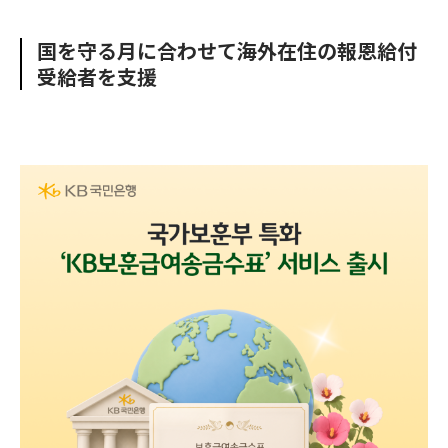
e
t
m
m
b
t
o
i
国を守る月に合わせて海外在住の報恩給付
o
e
u
n
受給者を支援
o
r
t
k