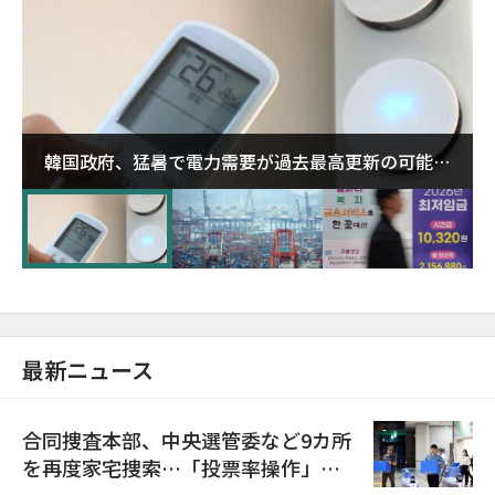
韓国政府、猛暑で電力需要が過去最高更新の可能性
に需給対応体制を点検
最新ニュース
合同捜査本部、中央選管委など9カ所
を再度家宅捜索…「投票率操作」の