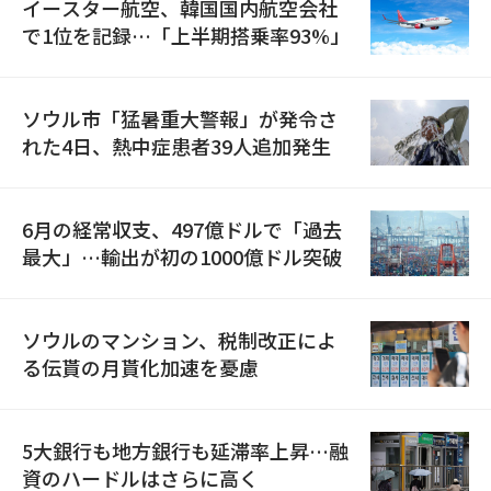
イースター航空、韓国国内航空会社
で1位を記録…「上半期搭乗率93%」
ソウル市「猛暑重大警報」が発令さ
れた4日、熱中症患者39人追加発生
6月の経常収支、497億ドルで「過去
最大」…輸出が初の1000億ドル突破
ソウルのマンション、税制改正によ
る伝貰の月貰化加速を憂慮
5大銀行も地方銀行も延滞率上昇…融
資のハードルはさらに高く