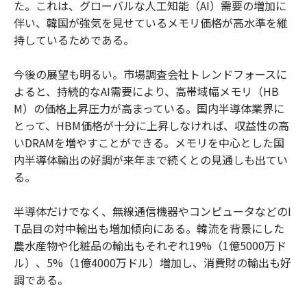
た。これは、グローバルな人工知能（AI）需要の増加に
伴い、韓国が強気を見せているメモリ価格が高水準を維
持しているためである。
今後の展望も明るい。市場調査会社トレンドフォースに
よると、持続的なAI需要により、高帯域幅メモリ（HB
M）の価格上昇圧力が高まっている。国内半導体業界に
とって、HBM価格が十分に上昇しなければ、収益性の高
いDRAMを増やすことができる。メモリを中心とした国
内半導体輸出の好調が来年まで続くとの見通しも出てい
る。
半導体だけでなく、無線通信機器やコンピュータなどのI
T品目の対中輸出も増加傾向にある。韓流を背景にした
農水産物や化粧品の輸出もそれぞれ19%（1億5000万ド
ル）、5%（1億4000万ドル）増加し、消費財の輸出も好
調である。