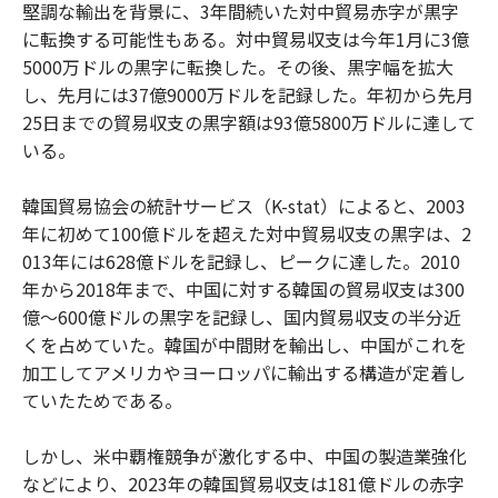
堅調な輸出を背景に、3年間続いた対中貿易赤字が黒字
に転換する可能性もある。対中貿易収支は今年1月に3億
5000万ドルの黒字に転換した。その後、黒字幅を拡大
し、先月には37億9000万ドルを記録した。年初から先月
25日までの貿易収支の黒字額は93億5800万ドルに達して
いる。
韓国貿易協会の統計サービス（K-stat）によると、2003
年に初めて100億ドルを超えた対中貿易収支の黒字は、2
013年には628億ドルを記録し、ピークに達した。2010
年から2018年まで、中国に対する韓国の貿易収支は300
億〜600億ドルの黒字を記録し、国内貿易収支の半分近
くを占めていた。韓国が中間財を輸出し、中国がこれを
加工してアメリカやヨーロッパに輸出する構造が定着し
ていたためである。
しかし、米中覇権競争が激化する中、中国の製造業強化
などにより、2023年の韓国貿易収支は181億ドルの赤字