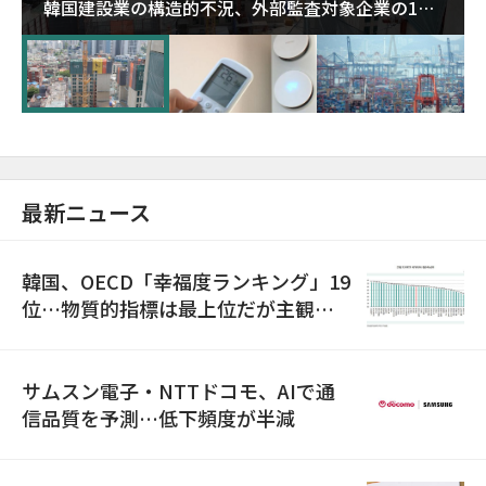
韓国建設業の構造的不況、外部監査対象企業の1割
超が「ゾンビ企業」に…5年で2.8倍増
最新ニュース
韓国、OECD「幸福度ランキング」19
位…物質的指標は最上位だが主観的
満足度は最下位
サムスン電子・NTTドコモ、AIで通
信品質を予測…低下頻度が半減