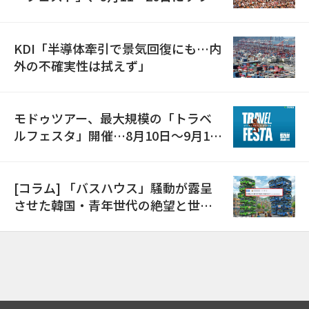
で開催
KDI「半導体牽引で景気回復にも…内
外の不確実性は拭えず」
モドゥツアー、最大規模の「トラベ
ルフェスタ」開催…8月10日～9月11
日
[コラム] 「バスハウス」騒動が露呈
させた韓国・青年世代の絶望と世代
間格差