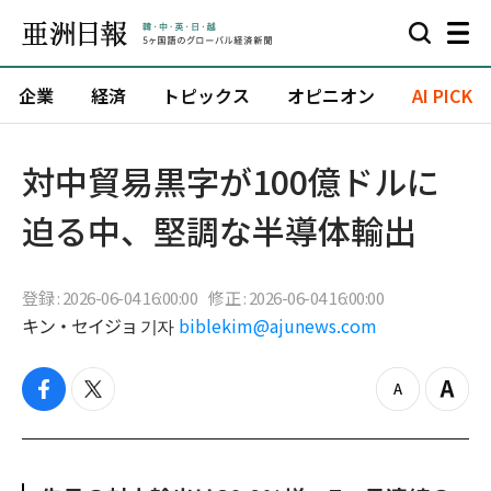
企業
経済
トピックス
オピニオン
AI PICK
対中貿易黒字が100億ドルに
迫る中、堅調な半導体輸出
登録 : 2026-06-04 16:00:00
修正 : 2026-06-04 16:00:00
キン・セイジョ 기자
biblekim@ajunews.com
f
t
z
Z
a
w
o
o
c
i
o
o
e
t
m
m
b
t
o
i