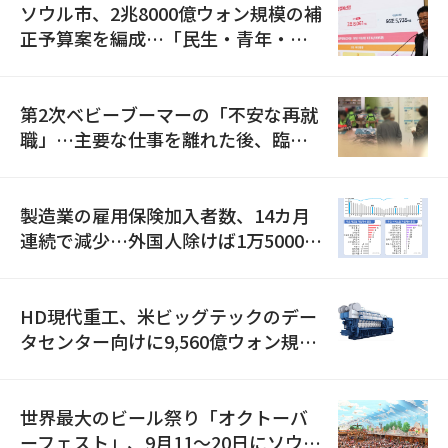
ソウル市、2兆8000億ウォン規模の補
正予算案を編成…「民生・青年・安
全」に8100億ウォンを集中投資
第2次ベビーブーマーの「不安な再就
職」…主要な仕事を離れた後、臨時
職が2倍近くに急増
製造業の雇用保険加入者数、14カ月
連続で減少…外国人除けば1万5000人
減
HD現代重工、米ビッグテックのデー
タセンター向けに9,560億ウォン規模
の発電設備を受注…「過去最大」
世界最大のビール祭り「オクトーバ
ーフェスト」、9月11〜20日にソウル