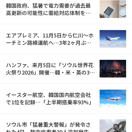
韓国政府、猛暑で電力需要が過去最
高更新の可能性に需給対応体制を点
検
エアプレミア、11月5日から仁川〜ホ
ーチミン路線運航へ…3年2ヶ月ぶり
の再開
ハンファ、来月5日に「ソウル世界花
火祭り2026」開催…韓・米・英の3カ
国が参加
イースター航空、韓国国内航空会社
で1位を記録…「上半期搭乗率93%」
ソウル市「猛暑重大警報」が発令さ
れた4日、熱中症患者39人追加発生