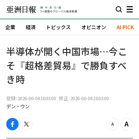
企業
経済
トピックス
オピニオン
AI PICK
半導体が開く中国市場…今こ
そ『超格差貿易』で勝負すべ
き時
登録 : 2026-06-04 16:03:00
修正 : 2026-06-04 16:03:00
デン・ウン
f
t
z
Z
a
w
o
o
c
i
o
o