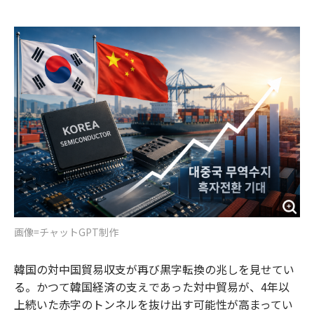
e
t
m
m
b
t
o
i
o
e
u
n
o
r
t
k
画像=チャットGPT制作
韓国の対中国貿易収支が再び黒字転換の兆しを見せてい
る。かつて韓国経済の支えであった対中貿易が、4年以
上続いた赤字のトンネルを抜け出す可能性が高まってい