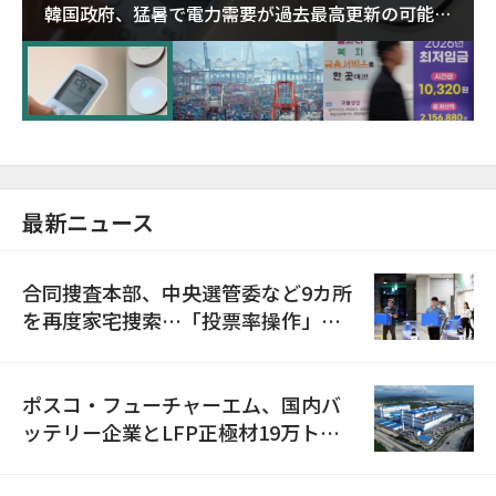
韓国政府、猛暑で電力需要が過去最高更新の可能性
に需給対応体制を点検
最新ニュース
合同捜査本部、中央選管委など9カ所
を再度家宅捜索…「投票率操作」の
資料を確保
ポスコ・フューチャーエム、国内バ
ッテリー企業とLFP正極材19万トン
の供給契約を締結