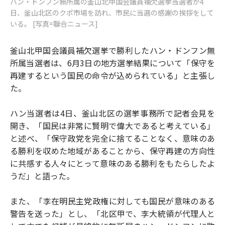
ハン・ドンフン無所属の釜山北甲国会議員補欠選挙当選者が4
日、釜山北区のクポ市場を訪れ、市民に当選の感謝の挨拶をして
いる。 [写真=聯合ニュース]
釜山北甲国会議員補欠選挙で勝利したハン・ドンフン無
所属当選者は、6月3日の地方選挙結果について「保守を
再建するという国民の命令が込められている」と主張し
た。
ハン当選者は4日、釜山北区の選挙事務所で記者会見を
開き、「国民は非常に賢明で偉大であると考えている」
と述べ、「保守政党を完全に捨てることなく、意味のあ
る勝利を収めた地域があることから、保守再建の方向性
に共感する人々にとって意味のある勝利をもたらしたよ
うだ」と語った。
また、「李在明民主党政権に対しても国民が意味のある
警告を送った」とし、「北区甲で、李大統領が代理人と