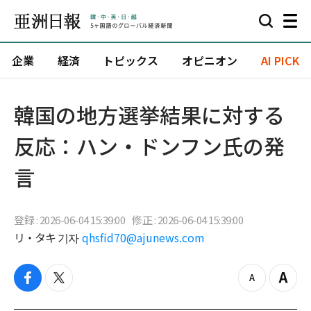
企業
経済
トピックス
オピニオン
AI PICK
韓国の地方選挙結果に対する
反応：ハン・ドンフン氏の発
言
登録 : 2026-06-04 15:39:00
修正 : 2026-06-04 15:39:00
リ・タキ 기자
qhsfid70@ajunews.com
f
t
z
Z
a
w
o
o
c
i
o
o