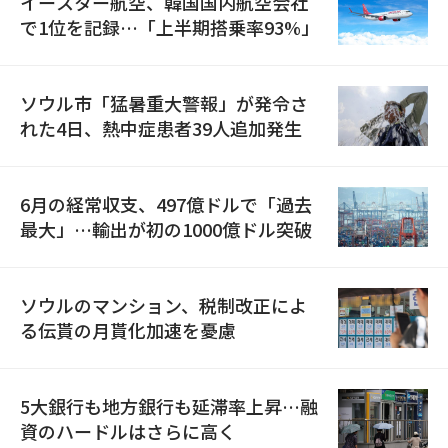
イースター航空、韓国国内航空会社
で1位を記録…「上半期搭乗率93%」
ソウル市「猛暑重大警報」が発令さ
れた4日、熱中症患者39人追加発生
6月の経常収支、497億ドルで「過去
最大」…輸出が初の1000億ドル突破
ソウルのマンション、税制改正によ
る伝貰の月貰化加速を憂慮
5大銀行も地方銀行も延滞率上昇…融
資のハードルはさらに高く