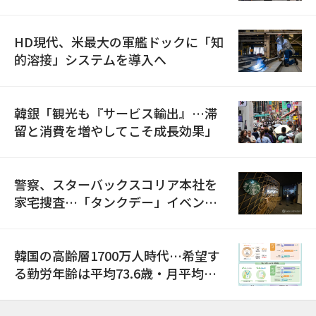
HD現代、米最大の軍艦ドックに「知
的溶接」システムを導入へ
韓銀「観光も『サービス輸出』…滞
留と消費を増やしてこそ成長効果」
警察、スターバックスコリア本社を
家宅捜査…「タンクデー」イベント
巡り侮辱容疑
韓国の高齢層1700万人時代…希望す
る勤労年齢は平均73.6歳・月平均賃
金は300万ウォン以上