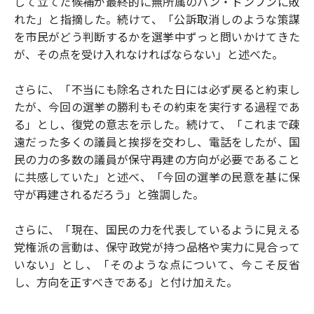
して立てた候補が最終的に無所属のハン・ドンフンに敗
れた」と指摘した。続けて、「公訴取消しのような策謀
を市民がどう判断するかを選挙中ずっと問いかけてきた
が、その点を受け入れなければならない」と述べた。
さらに、「不当にも除名された日には必ず戻ると約束し
たが、今回の選挙の勝利もその約束を実行する過程であ
る」とし、復党の意志を示した。続けて、「これまで疎
遠だった多くの議員と挨拶を交わし、電話をしたが、国
民の力の多数の議員が保守再建の方向が必要であること
に共感していた」と述べ、「今回の選挙の民意を基に保
守が再建されるだろう」と強調した。
さらに、「現在、国民の力を代表しているように見える
党権派の言動は、保守政党が持つ品格や実力に見合って
いない」とし、「そのような点について、今こそ反省
し、方向を正すべきである」と付け加えた。