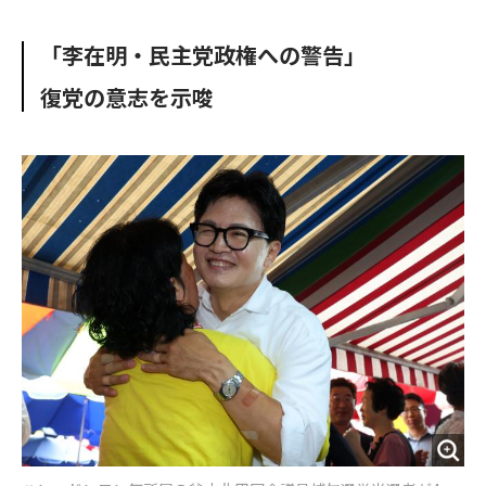
e
t
m
m
b
t
o
i
「李在明・民主党政権への警告」
o
e
u
n
o
r
t
復党の意志を示唆
k