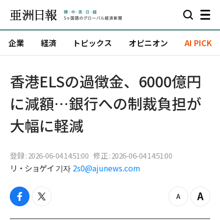
企業
経済
トピックス
オピニオン
AI PICK
香港ELSの過徴金、6000億円
に減額…銀行への制裁負担が
大幅に軽減
登録 : 2026-06-04 14:51:00
修正 : 2026-06-04 14:51:00
リ・ショゲイ 기자
2s0@ajunews.com
f
t
z
Z
a
w
o
o
c
i
o
o