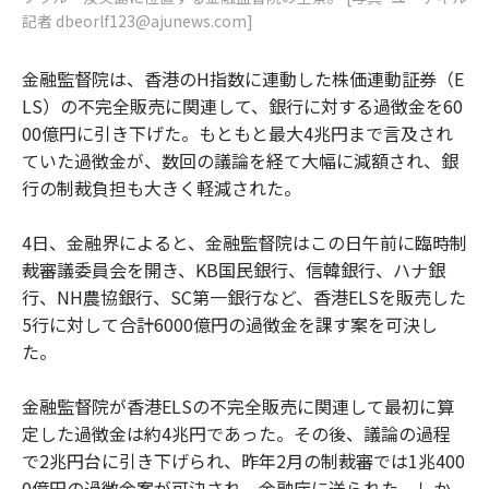
記者 dbeorlf123@ajunews.com]
金融監督院は、香港のH指数に連動した株価連動証券（E
LS）の不完全販売に関連して、銀行に対する過徴金を60
00億円に引き下げた。もともと最大4兆円まで言及され
ていた過徴金が、数回の議論を経て大幅に減額され、銀
行の制裁負担も大きく軽減された。
4日、金融界によると、金融監督院はこの日午前に臨時制
裁審議委員会を開き、KB国民銀行、信韓銀行、ハナ銀
行、NH農協銀行、SC第一銀行など、香港ELSを販売した
5行に対して合計6000億円の過徴金を課す案を可決し
た。
金融監督院が香港ELSの不完全販売に関連して最初に算
定した過徴金は約4兆円であった。その後、議論の過程
で2兆円台に引き下げられ、昨年2月の制裁審では1兆400
0億円の過徴金案が可決され、金融庁に送られた。しか