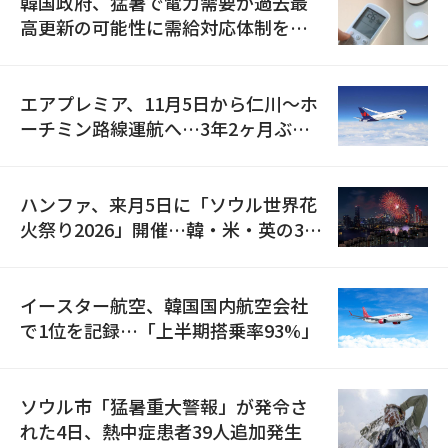
韓国政府、猛暑で電力需要が過去最
高更新の可能性に需給対応体制を点
検
エアプレミア、11月5日から仁川〜ホ
ーチミン路線運航へ…3年2ヶ月ぶり
の再開
ハンファ、来月5日に「ソウル世界花
火祭り2026」開催…韓・米・英の3カ
国が参加
イースター航空、韓国国内航空会社
で1位を記録…「上半期搭乗率93%」
ソウル市「猛暑重大警報」が発令さ
れた4日、熱中症患者39人追加発生