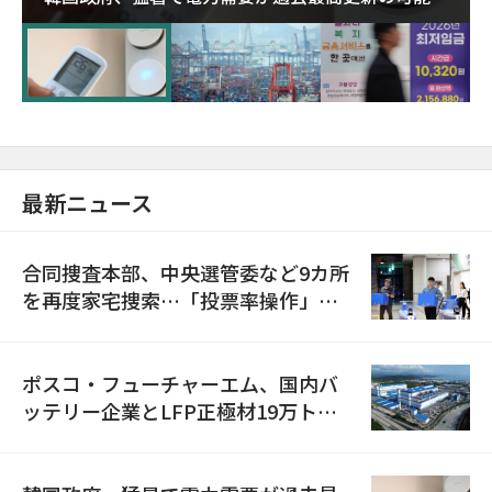
に需給対応体制を点検
最新ニュース
合同捜査本部、中央選管委など9カ所
を再度家宅捜索…「投票率操作」の
資料を確保
ポスコ・フューチャーエム、国内バ
ッテリー企業とLFP正極材19万トン
の供給契約を締結