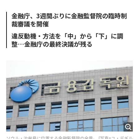
e
t
m
m
b
t
o
i
金融庁、3週間ぶりに金融監督院の臨時制
o
e
u
n
裁審議を開催
o
r
t
k
違反動機・方法を「中」から「下」に調
整…金融庁の最終決議が残る
ソウル・汝矣島に位置する金融監督院の全景。 [写真=ユ・デギル