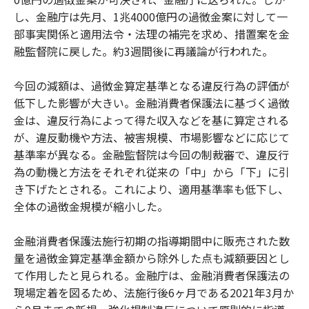
し、金融庁は先月、1兆4000億円の過徴金案に対して一
部事実関係と適用法令・法理の補完を求め、措置案を金
融監督院に戻した。約3週間後に再議論が行われた。
今回の減額は、過徴金算定基準となる違反行為の評価が
低下した影響が大きい。金融消費者保護法に基づく過徴
金は、違反行為によって得た収入などを基に算定される
が、違反動機や方法、被害規模、市場影響などに応じて
基準率が異なる。金融監督院は今回の制裁審で、違反行
為の動機と方法をそれぞれ従来の「中」から「下」に引
き下げたとされる。これにより、適用基準率も低下し、
全体の過徴金規模が縮小した。
金融消費者保護法施行初期の指導期間中に販売された数
量を過徴金算定基準金額から除外した点も減額要因とし
て作用したと見られる。金融庁は、金融消費者保護法の
現場定着を図るため、法施行後6ヶ月である2021年3月か