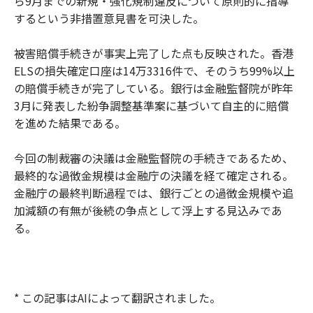
ら9月までの新規・強化規制違反について原則的に指導
するという非措置意見書を可決した。
被害賠償手続きが事実上完了した点も反映された。香港
ELSの損失確定口座は14万3316件で、そのうち99%以上
の賠償手続きが完了している。銀行は金融監督院が昨年
3月に発表した紛争調整基準案に基づいて自主的に賠償
を進めた結果である。
今回の制裁審の決議は金融監督院の手続きであるため、
最終的な過徴金規模は金融庁の決議を経て確定される。
金融庁の最終判断過程では、銀行ごとの過徴金規模や追
加減額の有無が後続の争点として浮上する見込みであ
る。
* この記事はAIによって翻訳されました。