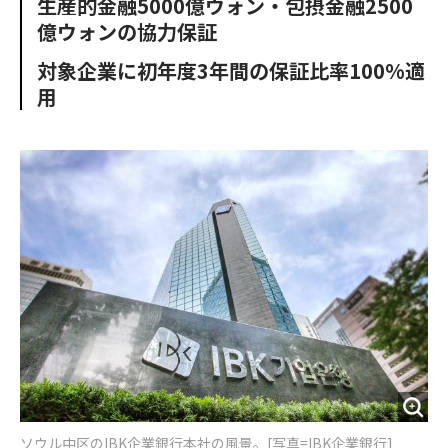
生産的金融5000億ウォン・包摂金融2500
o
e
u
n
億ウォンの協力保証
o
r
t
k
対象企業に初年度3年間の保証比率100%適
用
ソウル中区のIBK企業銀行本社の風景。[写真=IBK企業銀行]