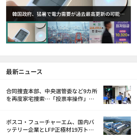
韓国政府、猛暑で電力需要が過去最高更新の可能性
に需給対応体制を点検
最新ニュース
合同捜査本部、中央選管委など9カ所
を再度家宅捜索…「投票率操作」の
資料を確保
ポスコ・フューチャーエム、国内バ
ッテリー企業とLFP正極材19万トン