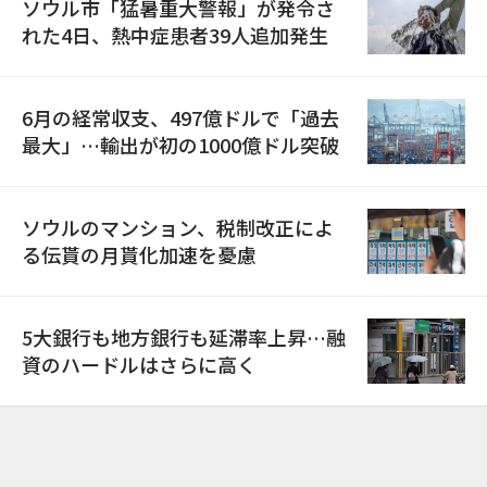
ソウル市「猛暑重大警報」が発令さ
れた4日、熱中症患者39人追加発生
6月の経常収支、497億ドルで「過去
最大」…輸出が初の1000億ドル突破
ソウルのマンション、税制改正によ
る伝貰の月貰化加速を憂慮
5大銀行も地方銀行も延滞率上昇…融
資のハードルはさらに高く