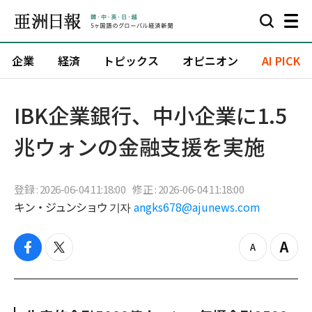
企業
経済
トピックス
オピニオン
AI PICK
IBK企業銀行、中小企業に1.5
兆ウォンの金融支援を実施
登録 : 2026-06-04 11:18:00
修正 : 2026-06-04 11:18:00
キン・ジュンショウ 기자
angks678@ajunews.com
f
t
z
Z
a
w
o
o
c
i
o
o
e
t
m
m
b
t
o
i