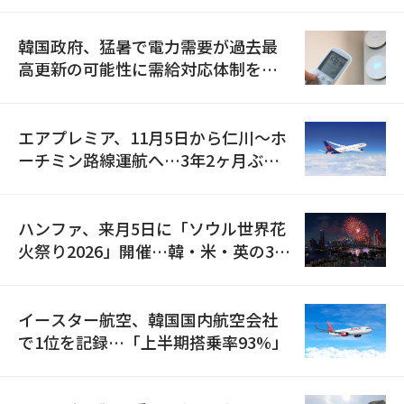
の供給契約を締結
韓国政府、猛暑で電力需要が過去最
高更新の可能性に需給対応体制を点
検
エアプレミア、11月5日から仁川〜ホ
ーチミン路線運航へ…3年2ヶ月ぶり
の再開
ハンファ、来月5日に「ソウル世界花
火祭り2026」開催…韓・米・英の3カ
国が参加
イースター航空、韓国国内航空会社
で1位を記録…「上半期搭乗率93%」