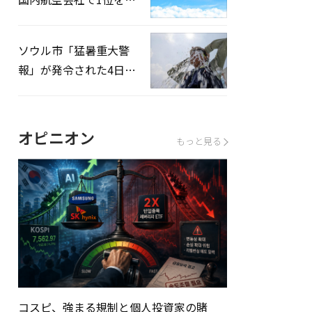
録…「上半期搭乗率
93%」
ソウル市「猛暑重大警
報」が発令された4日、
熱中症患者39人追加発
生
オピニオン
もっと見る
コスピ、強まる規制と個人投資家の賭