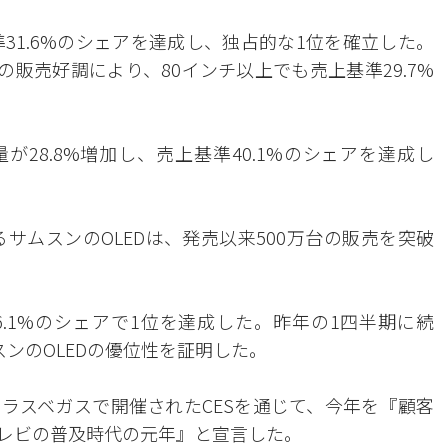
31.6%のシェアを達成し、独占的な1位を確立した。
の販売好調により、80インチ以上でも売上基準29.7%
量が28.8%増加し、売上基準40.1%のシェアを達成し
るサムスンのOLEDは、発売以来500万台の販売を突破
6.1%のシェアで1位を達成した。昨年の1四半期に続
ンのOLEDの優位性を証明した。
ラスベガスで開催されたCESを通じて、今年を『顧客
テレビの普及時代の元年』と宣言した。