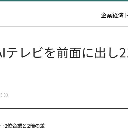
企業
経済
Iテレビを前面に出し2
5:00
%…2位企業と2倍の差