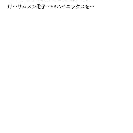
け…サムスン電子・SKハイニックスを巡
る明暗