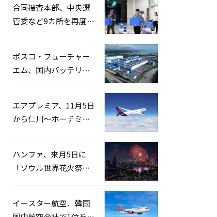
合同捜査本部、中央選
管委など9カ所を再度家
宅捜索…「投票率操
作」の資料を確保
ポスコ・フューチャー
エム、国内バッテリー
企業とLFP正極材19万ト
ンの供給契約を締結
エアプレミア、11月5日
から仁川〜ホーチミン
路線運航へ…3年2ヶ月
ぶりの再開
ハンファ、来月5日に
「ソウル世界花火祭り
2026」開催…韓・米・
英の3カ国が参加
イースター航空、韓国
国内航空会社で1位を記