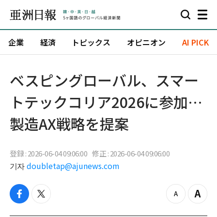
企業
経済
トピックス
オピニオン
AI PICK
ベスピングローバル、スマー
トテックコリア2026に参加…
製造AX戦略を提案
登録 : 2026-06-04 09:06:00
修正 : 2026-06-04 09:06:00
기자
doubletap@ajunews.com
f
t
z
Z
a
w
o
o
c
i
o
o