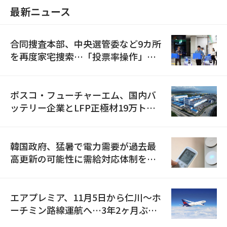
最新ニュース
合同捜査本部、中央選管委など9カ所
を再度家宅捜索…「投票率操作」の
資料を確保
ポスコ・フューチャーエム、国内バ
ッテリー企業とLFP正極材19万トン
の供給契約を締結
韓国政府、猛暑で電力需要が過去最
高更新の可能性に需給対応体制を点
検
エアプレミア、11月5日から仁川〜ホ
ーチミン路線運航へ…3年2ヶ月ぶり
の再開