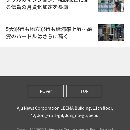
る伝貰の月貰化加速を憂慮
5大銀行も地方銀行も延滞率上昇…融
資のハードルはさらに高く
PC ver
TOP
Aju News Corporation LEEMA Building, 11th floor,
42, Jong-ro 1-gil, Jongno-gu, Seoul
Copyright ⓒ 2022 By
Ajunews Corporation
, All Rights Reserved.