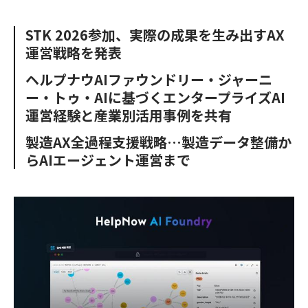
e
t
m
m
b
t
o
i
STK 2026参加、実際の成果を生み出すAX
o
e
u
n
運営戦略を発表
o
r
t
k
ヘルプナウAIファウンドリー・ジャーニ
ー・トゥ・AIに基づくエンタープライズAI
運営経験と産業別活用事例を共有
製造AX全過程支援戦略…製造データ整備か
らAIエージェント運営まで