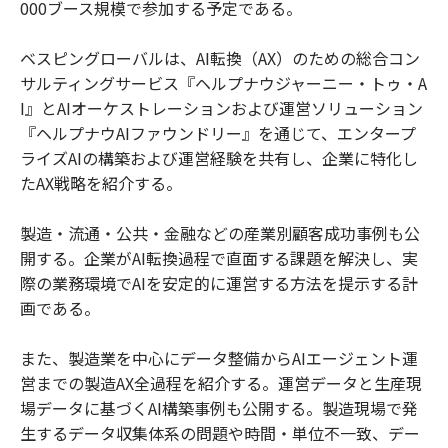
000ブース規模で参加する予定である。
ベスピングローバルは、AI転換（AX）のための総合コン
サルティングサービス『ヘルプナウジャーニー・トゥ・A
I』とAIオーケストレーションおよび運営ソリューション
『ヘルプナウAIファウンドリー』を通じて、エンタープ
ライズAIの構築および運営経験を共有し、企業に特化し
たAX戦略を紹介する。
製造・流通・公共・金融などの産業別顧客成功事例も公
開する。企業がAI転換過程で直面する課題を解決し、実
際の業務環境でAIを安定的に運営する方法を提示する計
画である。
また、製造業を中心にデータ整備からAIエージェント運
営までの製造AX全過程を紹介する。運営データと生産現
場データに基づくAI構築事例も公開する。製造現場で発
生するデータ収集体系の問題や時間・単位不一致、デー