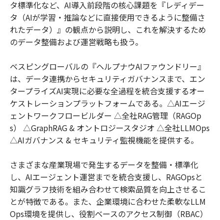
タ標準化など、AI導入前段階の核心課題を『レディデー
タ（AIが学習・推論などに直接使用できるように整備さ
れたデータ）』の観点から説明し、これを解決するため
のデータ整備および運営戦略も扱う。
ベスピングローバルの『ヘルプナウAIファウンドリー』
は、データ連携からセキュリティガバナンスまで、エン
タープライズAI実現に必要な全過程を統合支援するオー
ケストレーションプラットフォームである。△AIエージ
ェントワークフロービルダー △全社RAG管理（RAGOp
s） △GraphRAG & オントロジースタジオ △全社LLMOps
△AIガバナンス & セキュリティ監視機能を提供する。
さまざまな産業現場で発生するデータを整備・標準化
し、AIエージェント運営までを統合支援し、RAGOpsと
知識グラフ技術を組み合わせて検索品質を向上させるこ
とが特徴である。また、企業環境に合わせた柔軟なLLM
Ops環境を提供し、役割ベースのアクセス制御（RBAC）