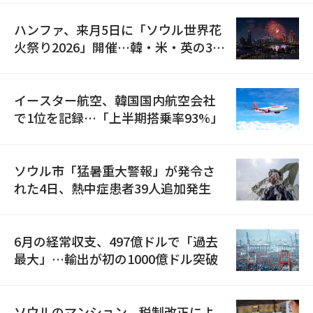
ハンファ、来月5日に「ソウル世界花
火祭り2026」開催…韓・米・英の3カ
国が参加
イースター航空、韓国国内航空会社
で1位を記録…「上半期搭乗率93%」
ソウル市「猛暑重大警報」が発令さ
れた4日、熱中症患者39人追加発生
6月の経常収支、497億ドルで「過去
最大」…輸出が初の1000億ドル突破
ソウルのマンション、税制改正によ