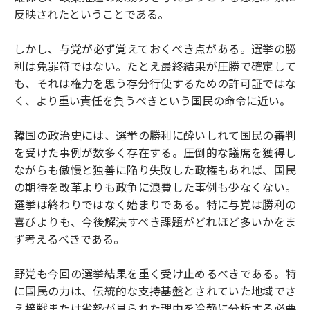
反映されたということである。
しかし、与党が必ず覚えておくべき点がある。選挙の勝
利は免罪符ではない。たとえ最終結果が圧勝で確定して
も、それは権力を思う存分行使するための許可証ではな
く、より重い責任を負うべきという国民の命令に近い。
韓国の政治史には、選挙の勝利に酔いしれて国民の審判
を受けた事例が数多く存在する。圧倒的な議席を獲得し
ながらも傲慢と独善に陥り失敗した政権もあれば、国民
の期待を改革よりも政争に浪費した事例も少なくない。
選挙は終わりではなく始まりである。特に与党は勝利の
喜びよりも、今後解決すべき課題がどれほど多いかをま
ず考えるべきである。
野党も今回の選挙結果を重く受け止めるべきである。特
に国民の力は、伝統的な支持基盤とされていた地域でさ
え接戦または劣勢が見られた理由を冷静に分析する必要