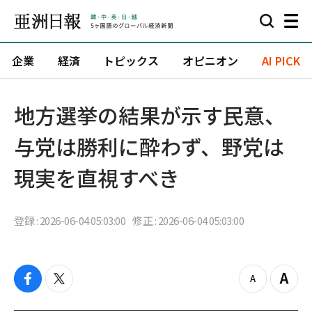
企業
経済
トピックス
オピニオン
AI PICK
地方選挙の結果が示す民意、
与党は勝利に酔わず、野党は
現実を直視すべき
登録 : 2026-06-04 05:03:00
修正 : 2026-06-04 05:03:00
f
t
z
Z
a
w
o
o
c
i
o
o