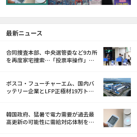
最新ニュース
合同捜査本部、中央選管委など9カ所
を再度家宅捜索…「投票率操作」の
資料を確保
ポスコ・フューチャーエム、国内バ
ッテリー企業とLFP正極材19万トン
の供給契約を締結
韓国政府、猛暑で電力需要が過去最
高更新の可能性に需給対応体制を点
検