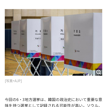
e
t
m
m
b
t
o
i
o
e
u
n
o
r
t
k
[写真=AJP]
今回の6・3地方選挙は、韓国の政治史において重要な意
味を持つ選挙として記録される可能性が高い。ソウル、