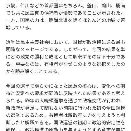
京畿、仁川などの首都圏はもちろん、釜山、蔚山、慶南
でも共に民主党の候補者が優勢であることが示された。
一方、国民の力は、慶尚北道を除くほとんどの地域で苦
戦している。
選挙は民主主義社会において、国民が政治権に送る最も
明確なメッセージである。したがって、今回の結果を単
にどの政党の勝利と敗北として解釈するのは不十分であ
る。重要なのは、有権者がなぜこのような選択をしたの
かを読み解くことである。
今回の選挙で明らかになった民意の核心は、変化への期
待と安定への要求が同時に反映された結果であると考え
られる。昨年の大統領選挙を通じて政権交代が行われ、
新政府が発足して間もない時期に行われた初の全国規模
の選挙であるため、有権者は新政府に力を与えようと判
断したと解釈できる。国政運営の初期に政治的安定性を
確保し、政策推進の原動力を与えようとする意志が票に