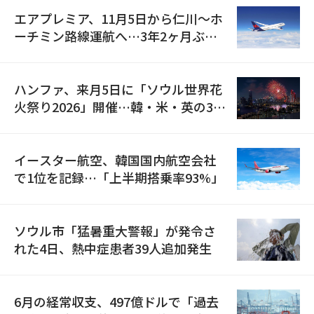
エアプレミア、11月5日から仁川〜ホ
ーチミン路線運航へ…3年2ヶ月ぶり
の再開
ハンファ、来月5日に「ソウル世界花
火祭り2026」開催…韓・米・英の3カ
国が参加
イースター航空、韓国国内航空会社
で1位を記録…「上半期搭乗率93%」
ソウル市「猛暑重大警報」が発令さ
れた4日、熱中症患者39人追加発生
6月の経常収支、497億ドルで「過去