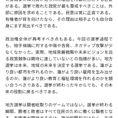
がある。選挙で敗れた政党が最も警戒すべきことは、外
部に原因を求めることである。民意は常に正直である。
有権者が背を向けたなら、その理由は相手よりも自分自
身にまず見出すべきである。
政治権全体が再考すべき点もある。今回の選挙過程で
も、相手候補に対する中傷や告発、ネガティブ攻撃が少
なくなかった。実際、地域発展戦略や未来ビジョンを巡
る政策競争は期待に達していないとの指摘が多い。地方
選挙は本来、地域の未来を決定する選挙である。誰がよ
り良い都市を作れるのか、誰がより良い雇用を生み出せ
るのか、誰がより良い教育と福祉環境を作れるのかを競
い合うべきである。選挙が終わった今からでも、その本
来の役割に戻るべきである。
地方選挙は勝者総取りのゲームではない。選挙が終わる
瞬間、勝者と敗者はすべて住民のために働く公職者とな
る。有権者が期待するのは、政治的勝利ではなく、生活