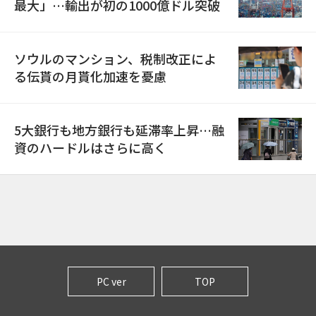
最大」…輸出が初の1000億ドル突破
ソウルのマンション、税制改正によ
る伝貰の月貰化加速を憂慮
5大銀行も地方銀行も延滞率上昇…融
資のハードルはさらに高く
PC ver
TOP