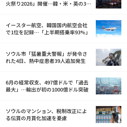
火祭り2026」開催…韓・米・英の3カ
国が参加
イースター航空、韓国国内航空会社
で1位を記録…「上半期搭乗率93%」
ソウル市「猛暑重大警報」が発令さ
れた4日、熱中症患者39人追加発生
6月の経常収支、497億ドルで「過去
最大」…輸出が初の1000億ドル突破
ソウルのマンション、税制改正によ
る伝貰の月貰化加速を憂慮