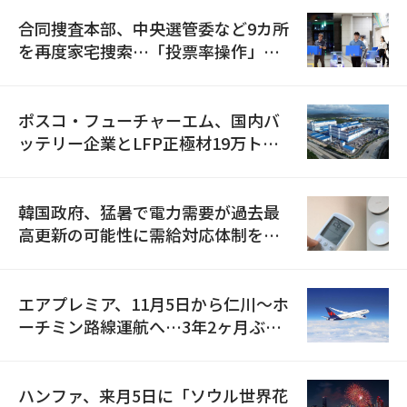
合同捜査本部、中央選管委など9カ所
を再度家宅捜索…「投票率操作」の
資料を確保
ポスコ・フューチャーエム、国内バ
ッテリー企業とLFP正極材19万トン
の供給契約を締結
韓国政府、猛暑で電力需要が過去最
高更新の可能性に需給対応体制を点
検
エアプレミア、11月5日から仁川〜ホ
ーチミン路線運航へ…3年2ヶ月ぶり
の再開
ハンファ、来月5日に「ソウル世界花