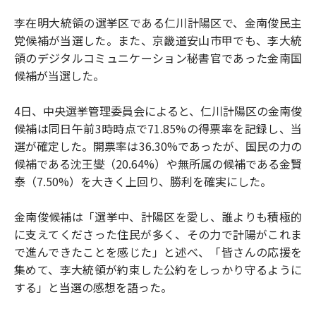
李在明大統領の選挙区である仁川計陽区で、金南俊民主
党候補が当選した。また、京畿道安山市甲でも、李大統
領のデジタルコミュニケーション秘書官であった金南国
候補が当選した。
4日、中央選挙管理委員会によると、仁川計陽区の金南俊
候補は同日午前3時時点で71.85%の得票率を記録し、当
選が確定した。開票率は36.30%であったが、国民の力の
候補である沈王燮（20.64%）や無所属の候補である金賢
泰（7.50%）を大きく上回り、勝利を確実にした。
金南俊候補は「選挙中、計陽区を愛し、誰よりも積極的
に支えてくださった住民が多く、その力で計陽がこれま
で進んできたことを感じた」と述べ、「皆さんの応援を
集めて、李大統領が約束した公約をしっかり守るように
する」と当選の感想を語った。