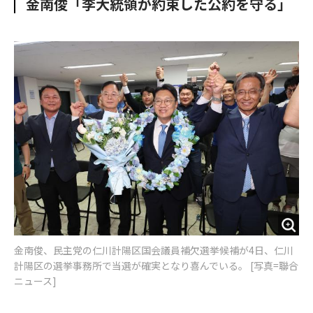
金南俊「李大統領が約束した公約を守る」
o
e
u
n
o
r
t
k
金南俊、民主党の仁川計陽区国会議員補欠選挙候補が4日、仁川
計陽区の選挙事務所で当選が確実となり喜んでいる。 [写真=聯合
ニュース]