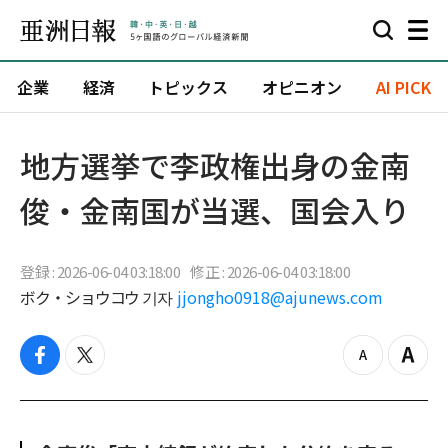
企業
経済
トピックス
オピニオン
AI PICK
地方選挙で李政権出身の金南
俊・金南国が当選、国会入り
登録 : 2026-06-04 03:18:00
修正 : 2026-06-04 03:18:00
ボク・ショウコウ 기자
jjongho0918@ajunews.com
f
t
z
Z
a
w
o
o
c
i
o
o
e
t
m
m
b
t
o
i