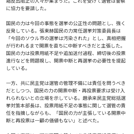
箱反出阻止の人々が集まった。これを受けて選管は警察
に協力を要請した。
国民の力は今回の事態を選挙の公正性の問題とし、強く
反発している。張東赫国民の力常任選挙対策委員長は
「今回のソウル市の選挙は汚染された」とし、真相把握
が行われるまで開票を直ちに中断すべきだと主張した。
国民の力は投票用紙不足や追加送付過程、締切後の投票
進行などを問題視し、開票中断と再選挙の必要性を提起
している。
一方、共に民主党は選管の管理不備には責任を問うべき
だとしつつ、国民の力の開票中断・再投票要求は受け入
れられないとの立場を示している。趙承来民主党総括選
挙対策本部長は、投票用紙不足の事態に関して選管の責
任を指摘しながらも、「国民の力が主張している開票中
断と再投票は一顧の価値もない」と述べた。