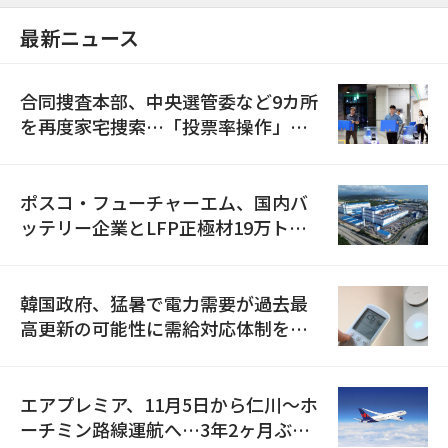
最新ニュース
合同捜査本部、中央選管委など9カ所
を再度家宅捜索…「投票率操作」の
資料を確保
ポスコ・フューチャーエム、国内バ
ッテリー企業とLFP正極材19万トン
の供給契約を締結
韓国政府、猛暑で電力需要が過去最
高更新の可能性に需給対応体制を点
検
エアプレミア、11月5日から仁川〜ホ
ーチミン路線運航へ…3年2ヶ月ぶり