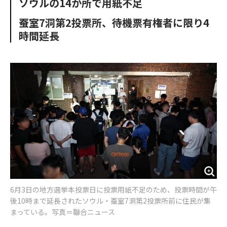
ソウルの14か所で用紙不足
o
e
u
n
o
r
t
蚕室7洞第2投票所、待機票有権者に限り4
k
時間延長
6月3日の地方選挙本投票日に投票用紙不足のため、投票時間が午
後10時まで延長されたソウル・蚕室7洞第2投票所前に住民が集
まっている。写真＝聯合ニュース