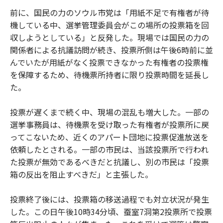
前に、国民の力のソウル市党は「用紙不足で有権者が待
機している中、選挙管理委員会がこの場所の投票箱を回
収しようとしている」と反発した。現場では国民の力の
関係者による抗議訪問が続き、投票所側は午後6時前に並
んでいたが用紙がなく投票できなかった有権者の投票権
を保障するため、待機票所持者に限り投票時間を延長し
た。
投票が遅くまで続く中、現場の混乱も増大した。一部の
選挙事務員は、待機票を受け取った有権者が投票所に戻
ってこないため、近くのアパート団地に投票促進放送を
依頼したとされる。一部の市民は、当該投票所で行われ
た投票が無効であるべきだと抗議し、別の市民は「投票
箱の反出を阻止すべきだ」と主張した。
投票終了後には、投票箱の移送過程でも対立状況が発生
した。この日午後10時34分頃、蚕室7洞第2投票所で投票