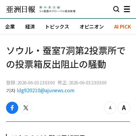
企業
経済
トピックス
オピニオン
AI PICK
ソウル・蚕室7洞第2投票所で
の投票箱反出阻止の騒動
登録 : 2026-06-03 23:03:00
修正 : 2026-06-03 23:03:00
기자
ldg920210@ajunews.com
f
t
z
Z
a
w
o
o
c
i
o
o
e
t
m
m
b
t
o
i