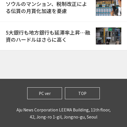
ソウルのマンション、税制改正によ
る伝貰の月貰化加速を憂慮
5大銀行も地方銀行も延滞率上昇…融
資のハードルはさらに高く
PC ver
TOP
Aju News Corporation LEEMA Building, 11th floor,
42, Jong-ro 1-gil, Jongno-gu, Seoul