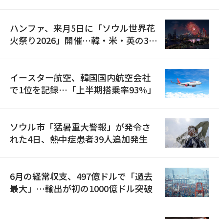
の再開
ハンファ、来月5日に「ソウル世界花
火祭り2026」開催…韓・米・英の3カ
国が参加
イースター航空、韓国国内航空会社
で1位を記録…「上半期搭乗率93%」
ソウル市「猛暑重大警報」が発令さ
れた4日、熱中症患者39人追加発生
6月の経常収支、497億ドルで「過去
最大」…輸出が初の1000億ドル突破