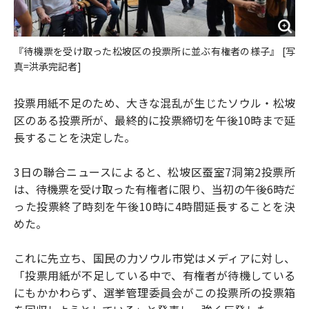
『待機票を受け取った松坡区の投票所に並ぶ有権者の様子』 [写
真=洪承完記者]
投票用紙不足のため、大きな混乱が生じたソウル・松坡
区のある投票所が、最終的に投票締切を午後10時まで延
長することを決定した。
3日の聯合ニュースによると、松坡区蚕室7洞第2投票所
は、待機票を受け取った有権者に限り、当初の午後6時だ
った投票終了時刻を午後10時に4時間延長することを決
めた。
これに先立ち、国民の力ソウル市党はメディアに対し、
「投票用紙が不足している中で、有権者が待機している
にもかかわらず、選挙管理委員会がこの投票所の投票箱