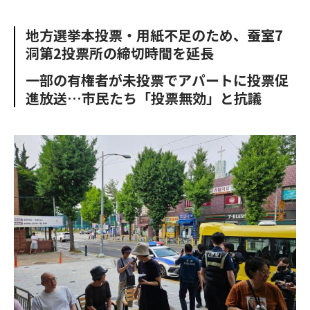
e
t
m
m
b
t
o
i
地方選挙本投票・用紙不足のため、蚕室7
o
e
u
n
洞第2投票所の締切時間を延長
o
r
t
k
一部の有権者が未投票でアパートに投票促
進放送…市民たち「投票無効」と抗議