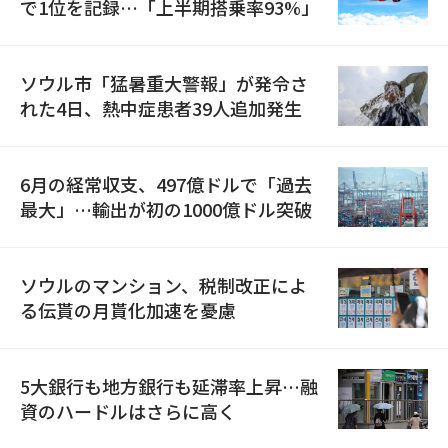
で1位を記録…「上半期搭乗率93%」
ソウル市「猛暑重大警報」が発令さ
れた4日、熱中症患者39人追加発生
6月の経常収支、497億ドルで「過去
最大」…輸出が初の1000億ドル突破
ソウルのマンション、税制改正によ
る伝貰の月貰化加速を憂慮
5大銀行も地方銀行も延滞率上昇…融
資のハードルはさらに高く