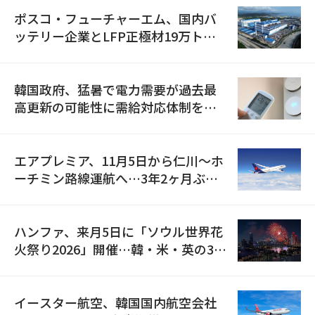
ポスコ・フューチャーエム、国内バ
ッテリー企業とLFP正極材19万トン
の供給契約を締結
韓国政府、猛暑で電力需要が過去最
高更新の可能性に需給対応体制を点
検
エアプレミア、11月5日から仁川〜ホ
ーチミン路線運航へ…3年2ヶ月ぶり
の再開
ハンファ、来月5日に「ソウル世界花
火祭り2026」開催…韓・米・英の3カ
国が参加
イースター航空、韓国国内航空会社