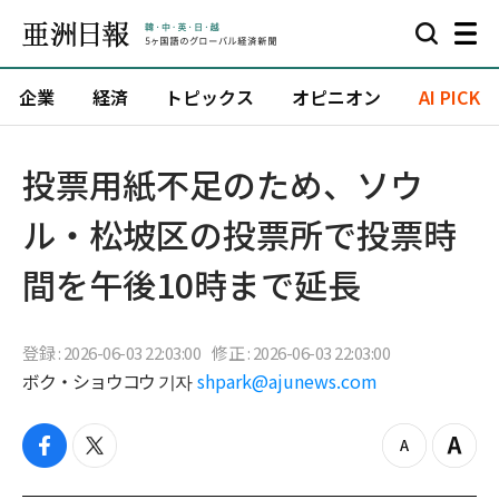
企業
経済
トピックス
オピニオン
AI PICK
投票用紙不足のため、ソウ
ル・松坡区の投票所で投票時
間を午後10時まで延長
登録 : 2026-06-03 22:03:00
修正 : 2026-06-03 22:03:00
ボク・ショウコウ 기자
shpark@ajunews.com
f
t
z
Z
a
w
o
o
c
i
o
o