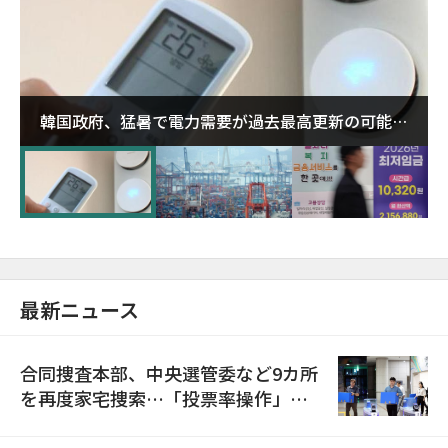
韓国政府、猛暑で電力需要が過去最高更新の可能性
に需給対応体制を点検
最新ニュース
合同捜査本部、中央選管委など9カ所
を再度家宅捜索…「投票率操作」の
資料を確保