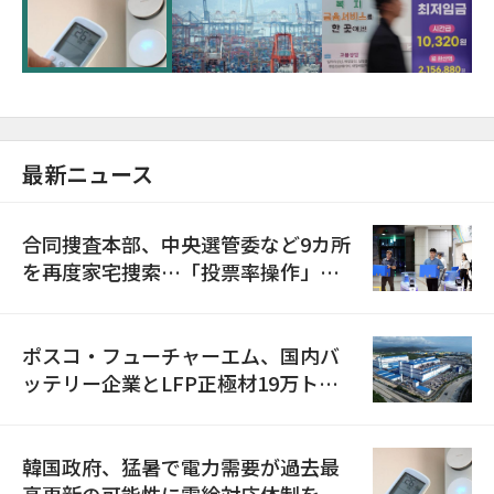
に需給対応体制を点検
最新ニュース
合同捜査本部、中央選管委など9カ所
を再度家宅捜索…「投票率操作」の
資料を確保
ポスコ・フューチャーエム、国内バ
ッテリー企業とLFP正極材19万トン
の供給契約を締結
韓国政府、猛暑で電力需要が過去最
高更新の可能性に需給対応体制を点