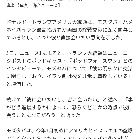
導者【写真＝聯合ニュース】
ドナルド・トランプアメリカ大統領は、モズタバ・ハメ
ネイ新イラン最高指導者が両国の終戦交渉に深く関与し
ているとし、いつか彼と直接会いたい意向を示した。
3日、ニュース1によると、トランプ大統領はニューヨー
クポストのポッドキャスト『ポッドフォースワン』との
インタビューで、モズタバについて「彼は明らかに交渉
に関与しており、イラン側は彼を非常に尊敬している」
と評価した。
続けて「彼に会いたいし、皆に会いたい」と述べ、「事
がどう進展するかによって、恐らくどこかの時点で彼に
会うことになるだろう」と語った。
モズタバは、今年3月初めにアメリカとイスラエルの空爆
で亡くなった父アヤトラ・アリ・ハメネイの後を継ぎ、