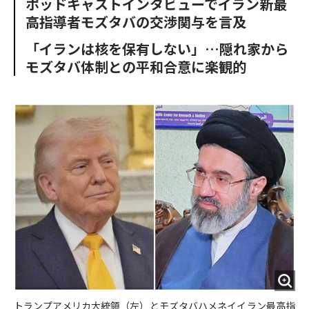
ポッドキャストインタビューでイラン新最
o
e
u
n
高指導者モズタバの交渉関与を言及
o
r
t
k
「イランは核を保有しない」…隠れ家から
モズタバ体制との平和合意に楽観的
トランプアメリカ大統領（左）とモズタバハメネイイラン最高指