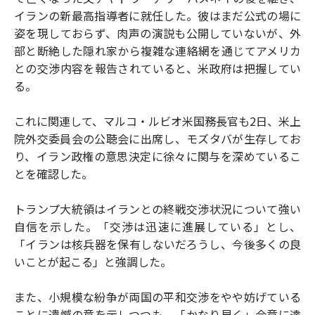
イランの新最高指導者に就任した。彼はまだ公式の場に
姿を現しておらず、肉声の演説も公開していないが、外
部と断絶した隠れ家から複雑な連絡網を通じてアメリカ
との交渉内容を報告されていると、米政府は把握してい
る。
これに関連して、マルコ・ルビオ米国務長官も2日、米上
院外交委員会の公聴会に出席し、モズタバが生存してお
り、イラン政権の意思決定に徐々に関与を深めているこ
とを確認した。
トランプ大統領はイランとの終戦交渉状況について強い
自信を示した。「交渉は迅速に進展している」とし、
「イランは核兵器を保有しないだろうし、今後多くの良
いことが起こる」と強調した。
また、小規模な紛争が両国の平和交渉をやや妨げている
ことに遺憾の意を示しつつも、「かなり早く」合意に達