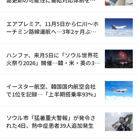
検
エアプレミア、11月5日から仁川〜ホ
ーチミン路線運航へ…3年2ヶ月ぶり
の再開
ハンファ、来月5日に「ソウル世界花
火祭り2026」開催…韓・米・英の3カ
国が参加
イースター航空、韓国国内航空会社
で1位を記録…「上半期搭乗率93%」
ソウル市「猛暑重大警報」が発令さ
れた4日、熱中症患者39人追加発生