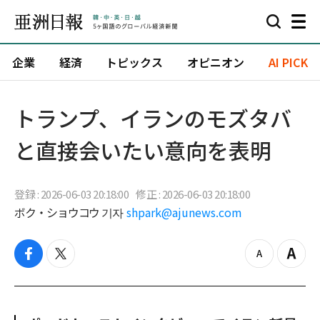
企業
経済
トピックス
オピニオン
AI PICK
トランプ、イランのモズタバ
と直接会いたい意向を表明
登録 : 2026-06-03 20:18:00
修正 : 2026-06-03 20:18:00
ボク・ショウコウ 기자
shpark@ajunews.com
f
t
z
Z
a
w
o
o
c
i
o
o
e
t
m
m
b
t
o
i