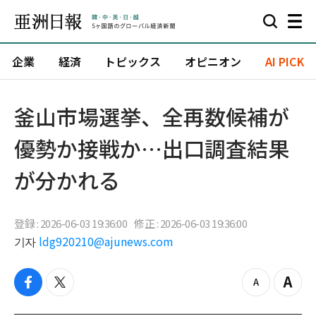
企業
経済
トピックス
オピニオン
AI PICK
釜山市場選挙、全再数候補が
優勢か接戦か…出口調査結果
が分かれる
登録 : 2026-06-03 19:36:00
修正 : 2026-06-03 19:36:00
기자
ldg920210@ajunews.com
f
t
z
Z
a
w
o
o
c
i
o
o