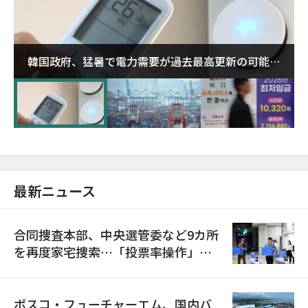
韓国政府、猛暑で電力需要が過去最高更新の可能性
に需給対応体制を点検
最新ニュース
合同捜査本部、中央選管委など9カ所
を再度家宅捜索…「投票率操作」の
資料を確保
ポスコ・フューチャーエム、国内バ