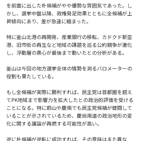
を前面に出した朴候補がやや優勢な雰囲気であった。し
かし、選挙中盤以降、政権発足効果とともに全候補が上
昇傾向にあり、差が急速に縮まった。
特に釜山北港の再開発、産業銀行の移転、カドクド新空
港、旧市街の再生など地域の課題を巡る公約競争が激化
し、浮動層の票心が最後まで動いたとの分析がある。
釜山は今回の地方選挙全体の情勢を測るバロメーターの
役割も果たしている。
もし全候補が実際に勝利すれば、民主党は首都圏を超え
てPK地域まで影響力を拡大したとの政治的評価を受ける
ことになる。特に蔚山や慶南でも民主党候補が健闘して
いることが示されているため、慶尚南道の政治地形の変
化に関する議論が再燃する可能性が高い。
逆に朴候補が逆転に成功すれば、その意味はまた異な