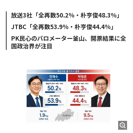
e
t
m
m
b
t
o
i
放送3社「全再数50.2%・朴亨俊48.3%」
o
e
u
n
o
r
t
JTBC「全再数53.9%・朴亨俊44.4%」
k
PK民心のバロメーター釜山、開票結果に全
国政治界が注目