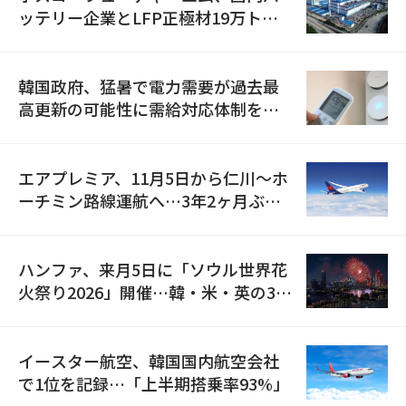
ッテリー企業とLFP正極材19万トン
の供給契約を締結
韓国政府、猛暑で電力需要が過去最
高更新の可能性に需給対応体制を点
検
エアプレミア、11月5日から仁川〜ホ
ーチミン路線運航へ…3年2ヶ月ぶり
の再開
ハンファ、来月5日に「ソウル世界花
火祭り2026」開催…韓・米・英の3カ
国が参加
イースター航空、韓国国内航空会社
で1位を記録…「上半期搭乗率93%」