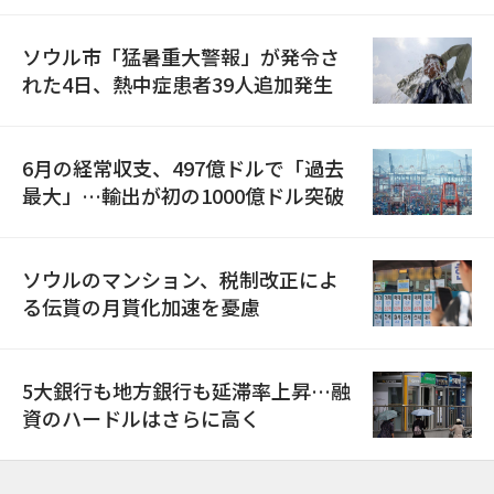
ソウル市「猛暑重大警報」が発令さ
れた4日、熱中症患者39人追加発生
6月の経常収支、497億ドルで「過去
最大」…輸出が初の1000億ドル突破
ソウルのマンション、税制改正によ
る伝貰の月貰化加速を憂慮
5大銀行も地方銀行も延滞率上昇…融
資のハードルはさらに高く