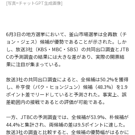
[写真=チャットGPT生成画像]
6月3日の地方選挙において、釜山市場選挙は全再数（チ
ョン・ジェス）候補が優勢であることが示された。しか
し、放送3社（KBS・MBC・SBS）の共同出口調査とJTB
Cの予測調査の結果には大きな差があり、実際の開票結
果に注目が集まっている。
放送3社の共同出口調査によると、全候補は50.2%を獲得
し、朴亨俊（パク・ヒョンジュン）候補（48.3%）を1.9
ポイント差でリードしていると予測された。事実上、誤
差範囲内の接戦であるとの評価が可能である。
一方、JTBCの予測調査では、全候補が53.9%、朴候補が
44.4%と集計され、両候補の差は9.5ポイントに達した。
放送3社の調査と比較すると、全候補の優勢幅がはるかに