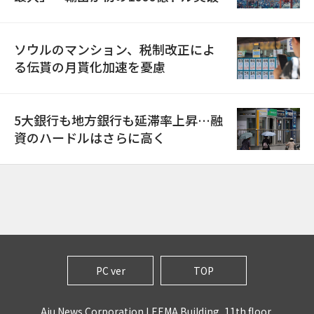
ソウルのマンション、税制改正によ
る伝貰の月貰化加速を憂慮
5大銀行も地方銀行も延滞率上昇…融
資のハードルはさらに高く
PC ver
TOP
Aju News Corporation LEEMA Building, 11th floor,