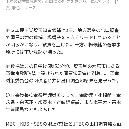
玉県の選挙事務所で出口調査の結果を見守り、喜んでいる。 [写
真=聯合ニュース]
抽ミエ民主党埼玉知事候補は3日、地方選挙の出口調査
で国民の力の候補、楊香子を大きくリードしていること
が明らかになり、歓声を上げた。一方、楊候補の選挙事
務所には重い沈黙が漂った。
抽候補はこの日午後5時55分頃、埼玉県の水原市にある
選挙事務所9階に設けられた開票状況室に到着し、選挙
対策委員会の関係者と共に出口調査の結果を見守った。
選対委員長の金泰年議員をはじめ、金勝元・朴相赫・金
永進・白恵連・厳泰永・崔敏姫議員、また楊基大・高永
仁前議員なども出席した。
MBC・KBS・SBSの地上波3社とJTBCの出口調査発表直