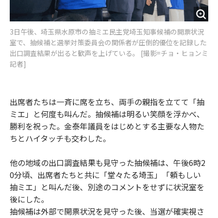
3日午後、埼玉県水原市の抽ミエ民主党埼玉知事候補の開票状況
室で、抽候補と選挙対策委員会の関係者が圧倒的優位を記録した
出口調査結果が出ると歓声を上げている。 [撮影=チョ・ヒョンミ
記者]
出席者たちは一斉に席を立ち、両手の親指を立てて「抽
ミエ」と何度も叫んだ。抽候補は明るい笑顔を浮かべ、
勝利を祝った。金泰年議員をはじめとする主要な人物た
ちとハイタッチも交わした。
他の地域の出口調査結果も見守った抽候補は、午後6時2
0分頃、出席者たちと共に「堂々たる埼玉」「頼もしい
抽ミエ」と叫んだ後、別途のコメントをせずに状況室を
後にした。
抽候補は外部で開票状況を見守った後、当選が確実視さ