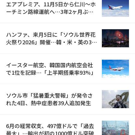
エアプレミア、11月5日から仁川〜ホ
ーチミン路線運航へ…3年2ヶ月ぶり
の再開
ハンファ、来月5日に「ソウル世界花
火祭り2026」開催…韓・米・英の3カ
国が参加
イースター航空、韓国国内航空会社
で1位を記録…「上半期搭乗率93%」
ソウル市「猛暑重大警報」が発令さ
れた4日、熱中症患者39人追加発生
6月の経常収支、497億ドルで「過去
最大」…輸出が初の1000億ドル突破