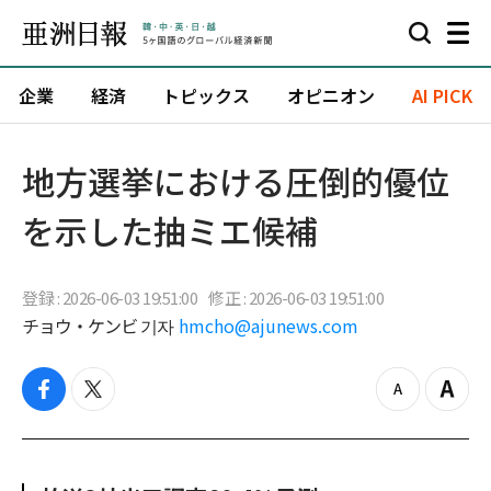
企業
経済
トピックス
オピニオン
AI PICK
地方選挙における圧倒的優位
を示した抽ミエ候補
登録 : 2026-06-03 19:51:00
修正 : 2026-06-03 19:51:00
チョウ・ケンビ 기자
hmcho@ajunews.com
f
t
z
Z
a
w
o
o
c
i
o
o
e
t
m
m
b
t
o
i