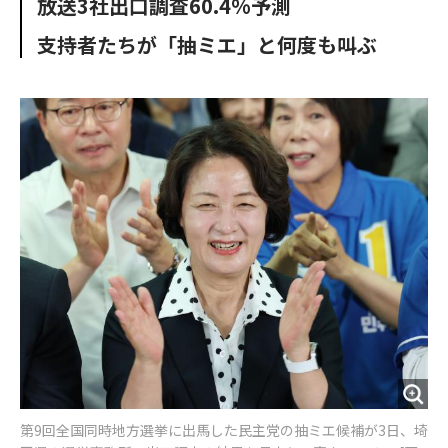
放送3社出口調査60.4%予測
o
e
u
n
o
r
t
支持者たちが「抽ミエ」と何度も叫ぶ
k
第9回全国同時地方選挙に出馬した民主党の抽ミエ候補が3日、埼