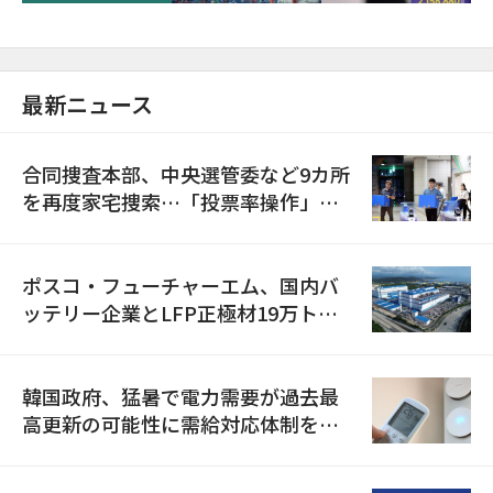
最新ニュース
合同捜査本部、中央選管委など9カ所
を再度家宅捜索…「投票率操作」の
資料を確保
ポスコ・フューチャーエム、国内バ
ッテリー企業とLFP正極材19万トン
の供給契約を締結
韓国政府、猛暑で電力需要が過去最
高更新の可能性に需給対応体制を点
検