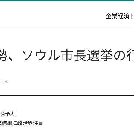
企業
経済
勢、ソウル市長選挙の
0:00
5%予測
票結果に政治界注目