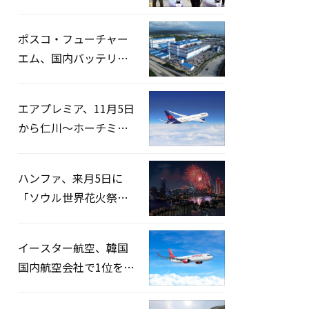
宅捜索…「投票率操
作」の資料を確保
ポスコ・フューチャー
エム、国内バッテリー
企業とLFP正極材19万ト
ンの供給契約を締結
エアプレミア、11月5日
から仁川〜ホーチミン
路線運航へ…3年2ヶ月
ぶりの再開
ハンファ、来月5日に
「ソウル世界花火祭り
2026」開催…韓・米・
英の3カ国が参加
イースター航空、韓国
国内航空会社で1位を記
録…「上半期搭乗率
93%」