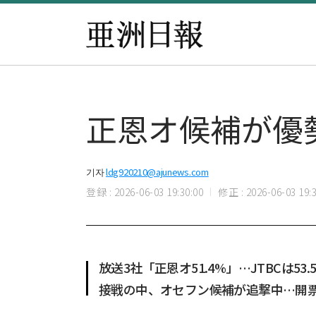
正恩オ候補が優
기자
ldg920210@ajunews.com
登録 : 2026-06-03 19:30:00
修正 : 2026-06-03 19:3
放送3社「正恩オ51.4%」…JTBCは53.
接戦の中、オセフン候補が追撃中…開