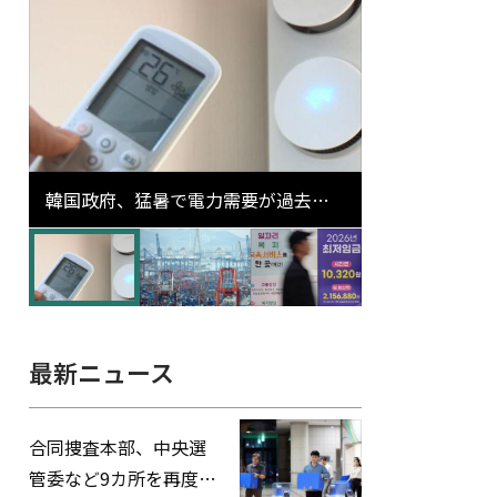
韓国政府、猛暑で電力需要が過去最
高更新の可能性に需給対応体制を点
検
最新ニュース
合同捜査本部、中央選
管委など9カ所を再度家