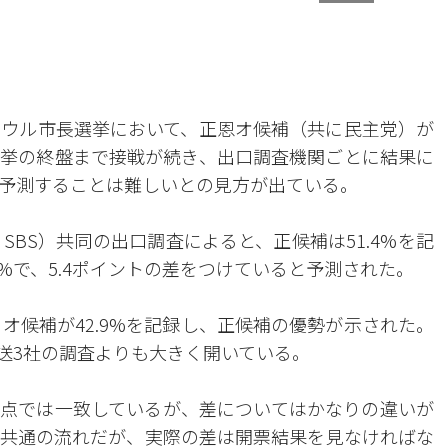
ソウル市長選挙において、正恩オ候補（共に民主党）が
挙の終盤まで接戦が続き、出口調査機関ごとに結果に
予測することは難しいとの見方が出ている。
・SBS）共同の出口調査によると、正候補は51.4%を記
0%で、5.4ポイントの差をつけていると予測された。
%、オ候補が42.9%を記録し、正候補の優勢が示された。
放送3社の調査よりも大きく開いている。
点では一致しているが、差についてはかなりの違いが
共通の流れだが、実際の差は開票結果を見なければな