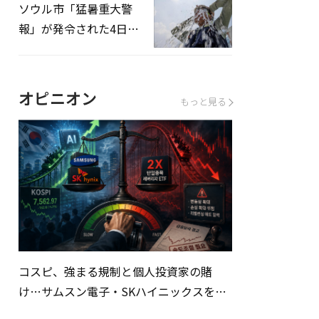
ソウル市「猛暑重大警
報」が発令された4日、
熱中症患者39人追加発
生
オピニオン
もっと見る
コスピ、強まる規制と個人投資家の賭
け…サムスン電子・SKハイニックスを巡
る明暗