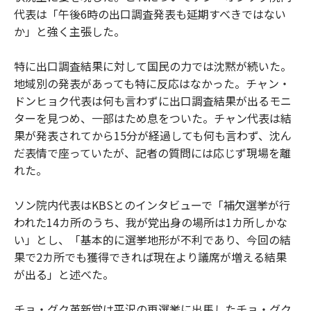
代表は「午後6時の出口調査発表も延期すべきではない
か」と強く主張した。
特に出口調査結果に対して国民の力では沈黙が続いた。
地域別の発表があっても特に反応はなかった。チャン・
ドンヒョク代表は何も言わずに出口調査結果が出るモニ
ターを見つめ、一部はため息をついた。チャン代表は結
果が発表されてから15分が経過しても何も言わず、沈ん
だ表情で座っていたが、記者の質問には応じず現場を離
れた。
ソン院内代表はKBSとのインタビューで「補欠選挙が行
われた14カ所のうち、我が党出身の場所は1カ所しかな
い」とし、「基本的に選挙地形が不利であり、今回の結
果で2カ所でも獲得できれば現在より議席が増える結果
が出る」と述べた。
チョ・グク革新党は平沢の再選挙に出馬したチョ・グク