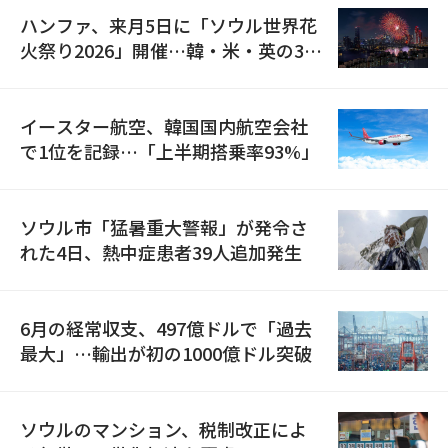
ハンファ、来月5日に「ソウル世界花
火祭り2026」開催…韓・米・英の3カ
国が参加
イースター航空、韓国国内航空会社
で1位を記録…「上半期搭乗率93%」
ソウル市「猛暑重大警報」が発令さ
れた4日、熱中症患者39人追加発生
6月の経常収支、497億ドルで「過去
最大」…輸出が初の1000億ドル突破
ソウルのマンション、税制改正によ