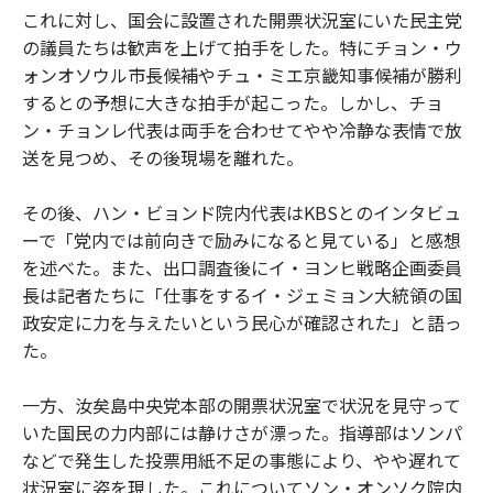
これに対し、国会に設置された開票状況室にいた民主党
の議員たちは歓声を上げて拍手をした。特にチョン・ウ
ォンオソウル市長候補やチュ・ミエ京畿知事候補が勝利
するとの予想に大きな拍手が起こった。しかし、チョ
ン・チョンレ代表は両手を合わせてやや冷静な表情で放
送を見つめ、その後現場を離れた。
その後、ハン・ビョンド院内代表はKBSとのインタビュ
ーで「党内では前向きで励みになると見ている」と感想
を述べた。また、出口調査後にイ・ヨンヒ戦略企画委員
長は記者たちに「仕事をするイ・ジェミョン大統領の国
政安定に力を与えたいという民心が確認された」と語っ
た。
一方、汝矣島中央党本部の開票状況室で状況を見守って
いた国民の力内部には静けさが漂った。指導部はソンパ
などで発生した投票用紙不足の事態により、やや遅れて
状況室に姿を現した。これについてソン・オンソク院内