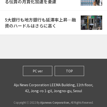
る伝貰の月貰化加速を憂慮
5大銀行も地方銀行も延滞率上昇…融
資のハードルはさらに高く
PC ver
TOP
Aju News Corporation LEEMA Building, 11th floor,
42, Jong-ro 1-gil, Jongno-gu, Seoul
Copyright ⓒ 2022 By
Ajunews Corporation
, All Rights Reserved.