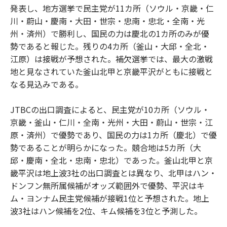
発表し、地方選挙で民主党が11カ所（ソウル・京畿・仁
川・蔚山・慶南・大田・世宗・忠南・忠北・全南・光
州・済州）で勝利し、国民の力は慶北の1カ所のみが優
勢であると報じた。残りの4カ所（釜山・大邱・全北・
江原）は接戦が予想された。補欠選挙では、最大の激戦
地と見なされていた釜山北甲と京畿平沢がともに接戦と
なる見込みである。
JTBCの出口調査によると、民主党が10カ所（ソウル・
京畿・釜山・仁川・全南・光州・大田・蔚山・世宗・江
原・済州）で優勢であり、国民の力は1カ所（慶北）で優
勢であることが明らかになった。競合地は5カ所（大
邱・慶南・全北・忠南・忠北）であった。釜山北甲と京
畿平沢は地上波3社の出口調査とは異なり、北甲はハン・
ドンフン無所属候補がオッズ範囲外で優勢、平沢はキ
ム・ヨンナム民主党候補が接戦1位と予想された。地上
波3社はハン候補を2位、キム候補を3位と予測した。