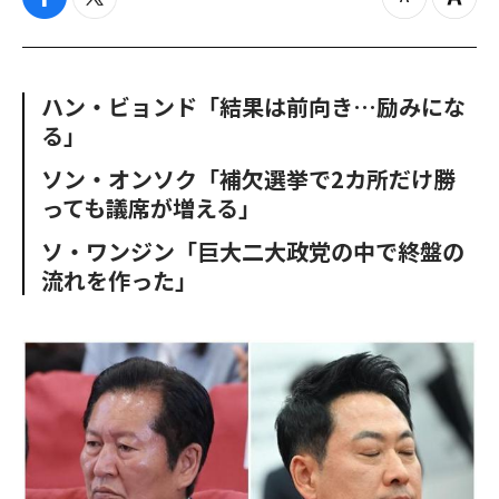
f
t
z
Z
a
w
o
o
c
i
o
o
e
t
m
m
b
t
o
i
ハン・ビョンド「結果は前向き…励みにな
o
e
u
n
る」
o
r
t
k
ソン・オンソク「補欠選挙で2カ所だけ勝
っても議席が増える」
ソ・ワンジン「巨大二大政党の中で終盤の
流れを作った」