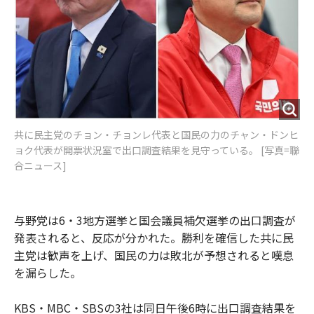
共に民主党のチョン・チョンレ代表と国民の力のチャン・ドンヒ
ョク代表が開票状況室で出口調査結果を見守っている。 [写真=聯
合ニュース]
与野党は6・3地方選挙と国会議員補欠選挙の出口調査が
発表されると、反応が分かれた。勝利を確信した共に民
主党は歓声を上げ、国民の力は敗北が予想されると嘆息
を漏らした。
KBS・MBC・SBSの3社は同日午後6時に出口調査結果を