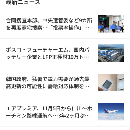
最新ニュース
合同捜査本部、中央選管委など9カ所
を再度家宅捜索…「投票率操作」の
資料を確保
ポスコ・フューチャーエム、国内バ
ッテリー企業とLFP正極材19万トン
の供給契約を締結
韓国政府、猛暑で電力需要が過去最
高更新の可能性に需給対応体制を点
検
エアプレミア、11月5日から仁川〜ホ
ーチミン路線運航へ…3年2ヶ月ぶり
の再開