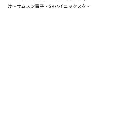
け…サムスン電子・SKハイニックスを巡
る明暗