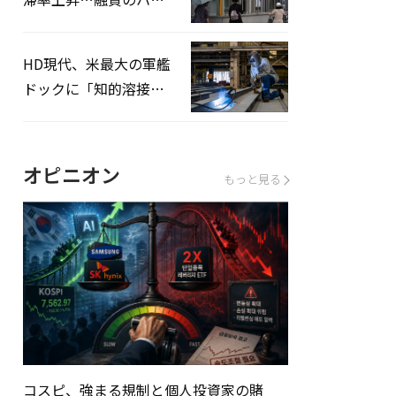
ドルはさらに高く
HD現代、米最大の軍艦
ドックに「知的溶接」
システムを導入へ
オピニオン
もっと見る
コスピ、強まる規制と個人投資家の賭