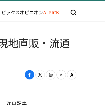
トピックス
オピニオン
AI PICK
. 現地直販・流通
注目記事