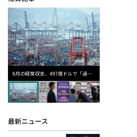
6月の経常収支、497億ドルで「過去
最大」…輸出が初の1000億ドル突破
最新ニュース