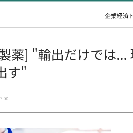
企業
経済
製薬] "輸出だけでは..
出す"
3:00