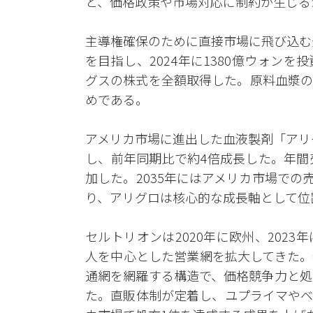
と、価格政策や市場対応に制約が生じる
主導権確保のために直接市場に飛び込む
を目指し、2024年に1380億ウォン
グスの株式を全額取得した。原料血漿の
めである。
アメリカ市場に進出した血液製剤「アリ
し、前年同期比で約4倍成長した。年間売上
加した。2035年にはアメリカ市場での売
り、アリグロは核心的な成長軸として位
セルトリオンは2020年に欧州、202
人を中心とした営業網を拡大してきた。
通網を網羅する構造で、価格競争力と処
た。直販体制が定着し、ユプライマやベ