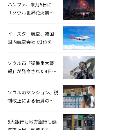
ハンファ、来月5日に
「ソウル世界花火祭り
2026」開催…韓・米・
英の3カ国が参加
イースター航空、韓国
国内航空会社で1位を記
録…「上半期搭乗率
93%」
ソウル市「猛暑重大警
報」が発令された4日、
熱中症患者39人追加発
生
ソウルのマンション、税
制改正による伝貰の月
貰化加速を憂慮
5大銀行も地方銀行も延
滞率上昇…融資のハー