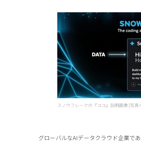
スノウフレークの『ココ』説明画像 [写真
グローバルなAIデータクラウド企業で