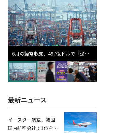
6月の経常収支、497億ドルで「過去
最大」…輸出が初の1000億ドル突破
最新ニュース
イースター航空、韓国
国内航空会社で1位を記