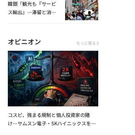
韓銀「観光も『サービ
ス輸出』…滞留と消費
を増やしてこそ成長効
果」
オピニオン
もっと見る
コスピ、強まる規制と個人投資家の賭
け…サムスン電子・SKハイニックスを巡
る明暗