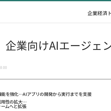
企業
経済
、企業向けAIエージェ
3:00
能を強化…AIアプリの開発から実行までを支援
運用性の拡大…
ォームへと拡張