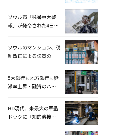
録…「上半期搭乗率
93%」
ソウル市「猛暑重大警
報」が発令された4日、
熱中症患者39人追加発
生
ソウルのマンション、税
制改正による伝貰の月
貰化加速を憂慮
5大銀行も地方銀行も延
滞率上昇…融資のハー
ドルはさらに高く
HD現代、米最大の軍艦
ドックに「知的溶接」
システムを導入へ