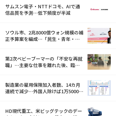
サムスン電子・NTTドコモ、AIで通
信品質を予測…低下頻度が半減
ソウル市、2兆8000億ウォン規模の補
正予算案を編成…「民生・青年・安
全」に8100億ウォンを集中投資
第2次ベビーブーマーの「不安な再就
職」…主要な仕事を離れた後、臨時
職が2倍近くに急増
製造業の雇用保険加入者数、14カ月
連続で減少…外国人除けば1万5000人
減
HD現代重工、米ビッグテックのデー