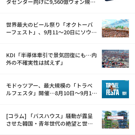
タセンター向けに9,560億ウォン規模
の発電設備を受注…「過去最大」
世界最大のビール祭り「オクトーバ
ーフェスト」、9月11〜20日にソウル
で開催
KDI「半導体牽引で景気回復にも…内
外の不確実性は拭えず」
モドゥツアー、最大規模の「トラベ
ルフェスタ」開催…8月10日～9月11
日
[コラム] 「バスハウス」騒動が露呈
させた韓国・青年世代の絶望と世代
間格差