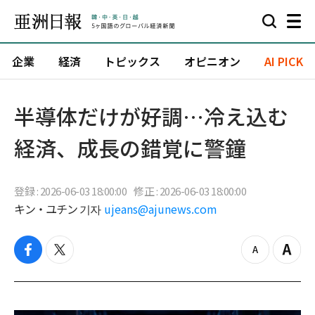
企業
経済
トピックス
オピニオン
AI PICK
半導体だけが好調…冷え込む
経済、成長の錯覚に警鐘
登録 : 2026-06-03 18:00:00
修正 : 2026-06-03 18:00:00
キン・ユチン 기자
ujeans@ajunews.com
f
t
z
Z
a
w
o
o
c
i
o
o
e
t
m
m
b
t
o
i