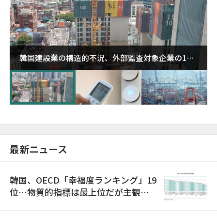
韓国建設業の構造的不況、外部監査対象企業の1割
超が「ゾンビ企業」に…5年で2.8倍増
最新ニュース
韓国、OECD「幸福度ランキング」19
位…物質的指標は最上位だが主観的
満足度は最下位