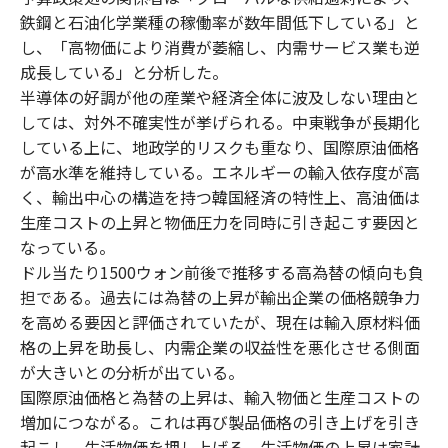
鉄鋼と石油化学業種の稼働率が数年間低下している」と
し、「高物価により消費が萎縮し、内需サービス業も逆
成長している」と分析した。
半導体の好調が他の産業や経済全体に波及しない理由と
しては、対外不確実性が挙げられる。中東戦争が長期化
している上に、地政学的リスクも重なり、国際原油価格
が高水準を維持している。エネルギーの輸入依存度が高
く、輸出中心の構造を持つ韓国経済の特性上、高油価は
生産コストの上昇と物価圧力を同時に引き起こす要因と
なっている。
ドル当たり1500ウォン前後で推移する高為替の傾向も負
担である。過去には為替の上昇が輸出企業の価格競争力
を高める要因と評価されていたが、現在は輸入原材料価
格の上昇を助長し、内需企業の収益性を悪化させる側面
が大きいとの分析が出ている。
国際原油価格と為替の上昇は、輸入物価と生産コストの
増加につながる。これは再び製品価格の引き上げを引き
起こし、生活物価を押し上げる。生活物価の上昇は家計