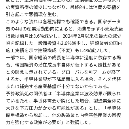
の実質所得の減少につながり、最終的には消費の萎縮を
引き起こす悪循環を生む。
このような流れは各種指標でも確認できる。国家データ
処の4月の産業活動動向によると、消費を示す小売販売額
指数は前月比3.6%減少し、2024年2月以来の最大の減少
幅を記録した。設備投資も3.6%減少し、建設業者の国内
施工実績を示す建設機成（不変）も1.4%減少した。
一部では、国家経済の成長を半導体に過度に依存する場
合、韓国経済の潜在成長率自体が低下する可能性がある
との懸念も示されている。グローバルなAIブームが終了
するか、半導体業界が下降局面に入る場合、それを代替
または補完する産業基盤が十分でないからである。
予算政策処の関係者は「半導体産業は波及効果が限られ
ているため、半導体需要が鈍化した場合、製造業全体に
大きな下方圧力がかかる可能性がある」とし、「半導体
偏重構造から脱却し、他の製造業と内需基盤産業の回復
力を強化する政策が必要だ」と強調した。