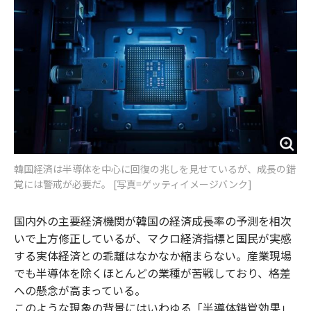
o
e
u
n
o
r
t
k
韓国経済は半導体を中心に回復の兆しを見せているが、成長の錯
覚には警戒が必要だ。 [写真=ゲッティイメージバンク]
国内外の主要経済機関が韓国の経済成長率の予測を相次
いで上方修正しているが、マクロ経済指標と国民が実感
する実体経済との乖離はなかなか縮まらない。産業現場
でも半導体を除くほとんどの業種が苦戦しており、格差
への懸念が高まっている。
このような現象の背景にはいわゆる「半導体錯覚効果」