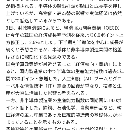
が指摘される。半導体の輸出好調が輸出と成長率を押し
上げているが、高物価・高為替の影響で実体経済は依然
として低迷しているからである。
3日、財政経済部によると、経済協力開発機構（OECD）
は今年の韓国の経済成長率予測を従来より0.9ポイント上
方修正し、2.6%とした。下半期も半導体を中心に成長が
続くと予想されるが、半導体と非半導体製造業間の格差
はさらに深刻化する見込みである。
国会予算政策処が最近発表した「経済動向・問題」によ
ると、国内製造業の中で半導体の生産能力指数は過去5年
間で80ポイント急増した。人工知能（AI）ブームとグロ
ーバルな情報技術（IT）需要の回復が重なり、投資と生
産が大幅に増加した影響と考えられる。
一方、非半導体製造業の生産能力指数は同期間に14.0ポ
イント低下した。鉄鋼、石油化学、自動車部品など、韓
国経済の主力産業であった伝統的製造業の基礎体力が弱
まっていることを示すものである。
予算政策処の関係者は「グローバルな供給過剰により、