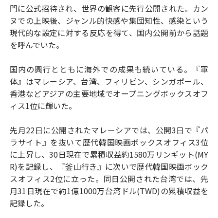
門に公式招待され、世界の観客に先行公開された。カン
ヌでの上映後、ジャンル的快感や集団知性、感染という
現代的な設定に対する反応を得て、国内公開前から話題
を呼んでいた。
国内の興行とともに海外での成果も続いている。『軍
体』はマレーシア、台湾、フィリピン、シンガポール、
香港などアジアの主要地域でオープニングボックスオフ
ィス1位に輝いた。
先月22日に公開されたマレーシアでは、公開3日で『パ
ラサイト』を抜いて歴代韓国映画ボックスオフィス3位
に上昇し、30日現在で累積収益約1580万リンギット(MY
R)を記録し、『釜山行き』に次いで歴代韓国映画ボック
スオフィス2位に立った。同日公開された台湾では、先
月31日現在で約1億1000万台湾ドル(TWD)の累積収益を
記録した。