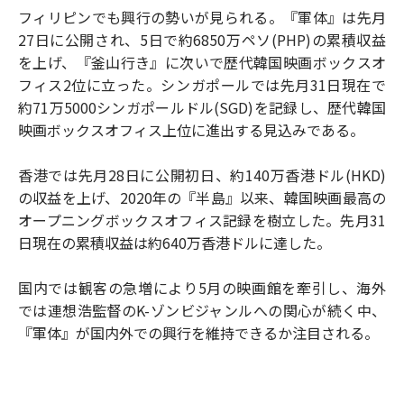
フィリピンでも興行の勢いが見られる。『軍体』は先月
27日に公開され、5日で約6850万ペソ(PHP)の累積収益
を上げ、『釜山行き』に次いで歴代韓国映画ボックスオ
フィス2位に立った。シンガポールでは先月31日現在で
約71万5000シンガポールドル(SGD)を記録し、歴代韓国
映画ボックスオフィス上位に進出する見込みである。
香港では先月28日に公開初日、約140万香港ドル(HKD)
の収益を上げ、2020年の『半島』以来、韓国映画最高の
オープニングボックスオフィス記録を樹立した。先月31
日現在の累積収益は約640万香港ドルに達した。
国内では観客の急増により5月の映画館を牽引し、海外
では連想浩監督のK-ゾンビジャンルへの関心が続く中、
『軍体』が国内外での興行を維持できるか注目される。