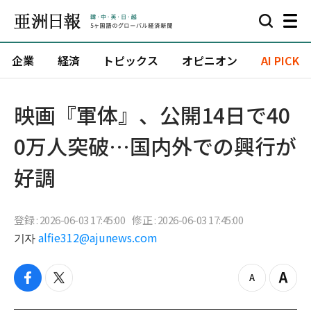
企業
経済
トピックス
オピニオン
AI PICK
映画『軍体』、公開14日で40
0万人突破…国内外での興行が
好調
登録 : 2026-06-03 17:45:00
修正 : 2026-06-03 17:45:00
기자
alfie312@ajunews.com
f
t
z
Z
a
w
o
o
c
i
o
o