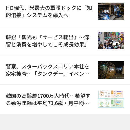
HD現代、米最大の軍艦ドックに「知
的溶接」システムを導入へ
韓銀「観光も『サービス輸出』…滞
留と消費を増やしてこそ成長効果」
警察、スターバックスコリア本社を
家宅捜査…「タンクデー」イベント
巡り侮辱容疑
韓国の高齢層1700万人時代…希望す
る勤労年齢は平均73.6歳・月平均賃
金は300万ウォン以上