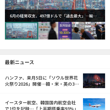
6月の経常収支、497億ドルで「過去最大」…輸出
が初の1000億ドル突破
最新ニュース
ハンファ、来月5日に「ソウル世界花
火祭り2026」開催…韓・米・英の3カ
国が参加
イースター航空、韓国国内航空会社
で1位を記録…「上半期搭乗率93%」