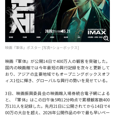
映画『軍体』ポスター [写真=ショーボックス]
映画『軍体』が公開14日で400万人の観客を突破した。
国内の映画館では今年最短の興行記録を次々と更新して
おり、アジアの主要地域でもオープニングボックスオフ
ィス1位に輝き、グローバルな興行の勢いを見せている。
3日、映画振興委員会の映画館入場券統合電子網による
と、『軍体』はこの日午後5時12分時点で累積観客数400
万131人を記録した。先月21日に公開されてから14日で4
00万の大台を超え、2026年公開作品の中で最も早いペー