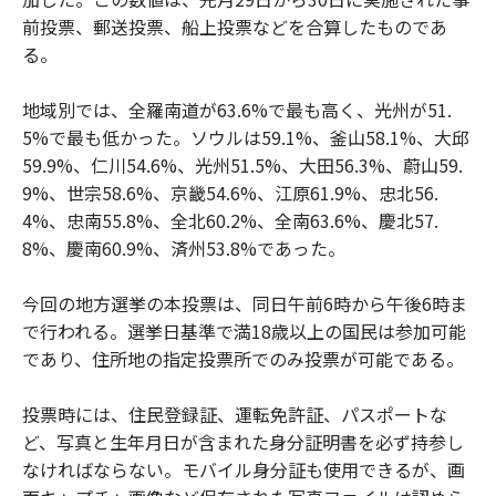
前投票、郵送投票、船上投票などを合算したものであ
る。
地域別では、全羅南道が63.6%で最も高く、光州が51.
5%で最も低かった。ソウルは59.1%、釜山58.1%、大邱
59.9%、仁川54.6%、光州51.5%、大田56.3%、蔚山59.
9%、世宗58.6%、京畿54.6%、江原61.9%、忠北56.
4%、忠南55.8%、全北60.2%、全南63.6%、慶北57.
8%、慶南60.9%、済州53.8%であった。
今回の地方選挙の本投票は、同日午前6時から午後6時ま
で行われる。選挙日基準で満18歳以上の国民は参加可能
であり、住所地の指定投票所でのみ投票が可能である。
投票時には、住民登録証、運転免許証、パスポートな
ど、写真と生年月日が含まれた身分証明書を必ず持参し
なければならない。モバイル身分証も使用できるが、画