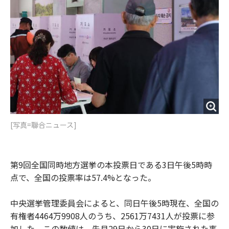
o
e
u
n
o
r
t
k
[写真=聯合ニュース]
第9回全国同時地方選挙の本投票日である3日午後5時時
点で、全国の投票率は57.4%となった。
中央選挙管理委員会によると、同日午後5時現在、全国の
有権者4464万9908人のうち、2561万7431人が投票に参
加した。この数値は、先月29日から30日に実施された事