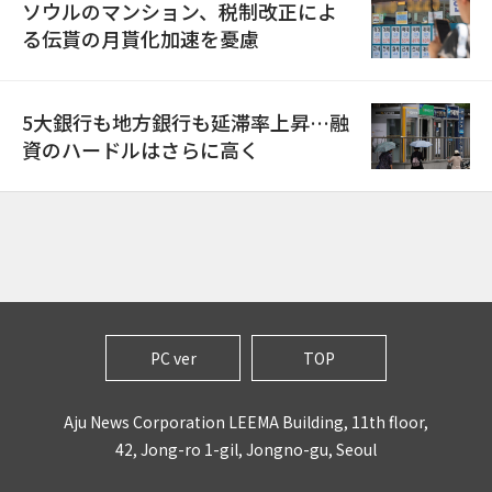
ソウルのマンション、税制改正によ
る伝貰の月貰化加速を憂慮
5大銀行も地方銀行も延滞率上昇…融
資のハードルはさらに高く
PC ver
TOP
Aju News Corporation LEEMA Building, 11th floor,
42, Jong-ro 1-gil, Jongno-gu, Seoul