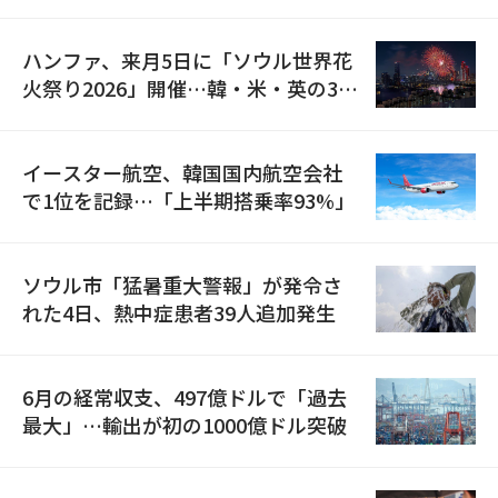
の再開
ハンファ、来月5日に「ソウル世界花
火祭り2026」開催…韓・米・英の3カ
国が参加
イースター航空、韓国国内航空会社
で1位を記録…「上半期搭乗率93%」
ソウル市「猛暑重大警報」が発令さ
れた4日、熱中症患者39人追加発生
6月の経常収支、497億ドルで「過去
最大」…輸出が初の1000億ドル突破