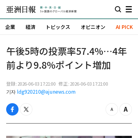
企業
経済
トピックス
オピニオン
AI PICK
午後5時の投票率57.4%…4年
前より9.8%ポイント増加
登録 : 2026-06-03 17:21:00
修正 : 2026-06-03 17:21:00
기자
ldg920210@ajunews.com
f
t
z
Z
a
w
o
o
c
i
o
o
e
t
m
m
b
t
o
i