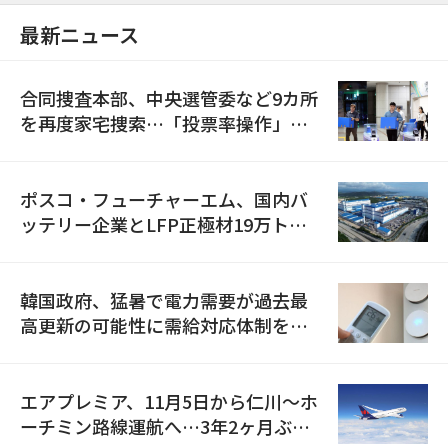
最新ニュース
合同捜査本部、中央選管委など9カ所
を再度家宅捜索…「投票率操作」の
資料を確保
ポスコ・フューチャーエム、国内バ
ッテリー企業とLFP正極材19万トン
の供給契約を締結
韓国政府、猛暑で電力需要が過去最
高更新の可能性に需給対応体制を点
検
エアプレミア、11月5日から仁川〜ホ
ーチミン路線運航へ…3年2ヶ月ぶり