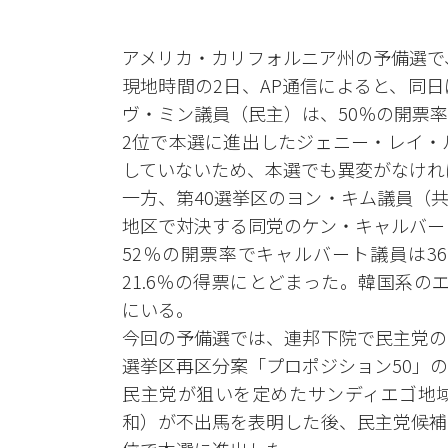
アメリカ・カリフォルニア州の予備選で
現地時間の2日、AP通信によると、同
ヴ・ミン議員（民主）は、50％の開票率
2位で本選に進出したジェニー・レイ・
していないため、本選でも異変がなけれ
一方、第40選挙区のヨン・キム議員（
地区で対決する同党のケン・キャルバー
52％の開票率でキャルバート議員は3
21.6％の得票にとどまった。韓国系の
にいる。
今回の予備選では、連邦下院で民主党の
選挙区再区分案「プロポジション50」
民主党が狙いを定めたサンディエゴ地域
和）が不出馬を表明した後、民主党候補