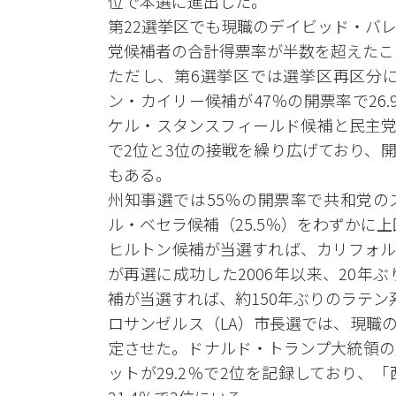
位で本選に進出した。
第22選挙区でも現職のデイビッド・バ
党候補者の合計得票率が半数を超えたこ
ただし、第6選挙区では選挙区再区分
ン・カイリー候補が47％の開票率で26
ケル・スタンスフィールド候補と民主党の
で2位と3位の接戦を繰り広げており、
もある。
州知事選では55％の開票率で共和党の
ル・ベセラ候補（25.5％）をわずかに
ヒルトン候補が当選すれば、カリフォル
が再選に成功した2006年以来、20
補が当選すれば、約150年ぶりのラテン
ロサンゼルス（LA）市長選では、現職の
定させた。ドナルド・トランプ大統領の
ットが29.2％で2位を記録しており