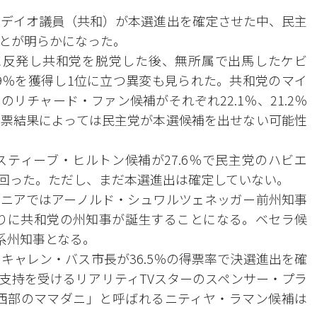
レデイオ議員（共和）が本選進出を確定させた中、民主
とが明らかになった。
に反発し共和党を脱党した後、無所属で出馬したケビ
.9％を獲得し1位に立つ異変も見られた。共和党のマイ
リチャード・ファン候補がそれぞれ22.1％、21.2％
開票結果によっては民主党が本選候補を出せない可能性
スティーブ・ヒルトン候補が27.6％で民主党のハビエ
上回った。ただし、まだ本選進出は確定していない。
ニアではアーノルド・シュワルツェネッガー前州知事
年ぶりに共和党の州知事が誕生することになる。ベセラ候
系州知事となる。
キャレン・バス市長が36.5％の得票率で決選進出を確
支持を受けるリアリティTVスターのスペンサー・プラ
、「西部のママダニ」と呼ばれるニティヤ・ラマン候補は