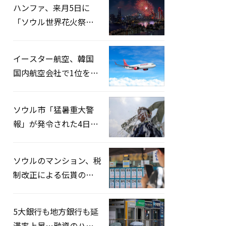
ハンファ、来月5日に
「ソウル世界花火祭り
2026」開催…韓・米・
英の3カ国が参加
イースター航空、韓国
国内航空会社で1位を記
録…「上半期搭乗率
93%」
ソウル市「猛暑重大警
報」が発令された4日、
熱中症患者39人追加発
生
ソウルのマンション、税
制改正による伝貰の月
貰化加速を憂慮
5大銀行も地方銀行も延
滞率上昇…融資のハー