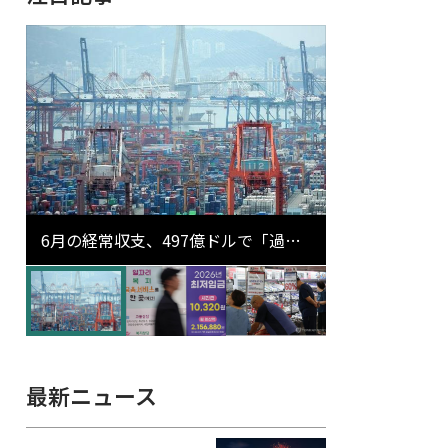
6月の経常収支、497億ドルで「過去
最大」…輸出が初の1000億ドル突破
最新ニュース