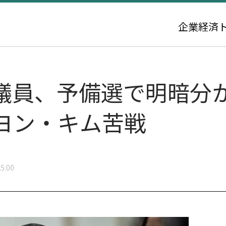
企業
経済
議員、予備選で明暗分
ヨン・キム苦戦
5:00