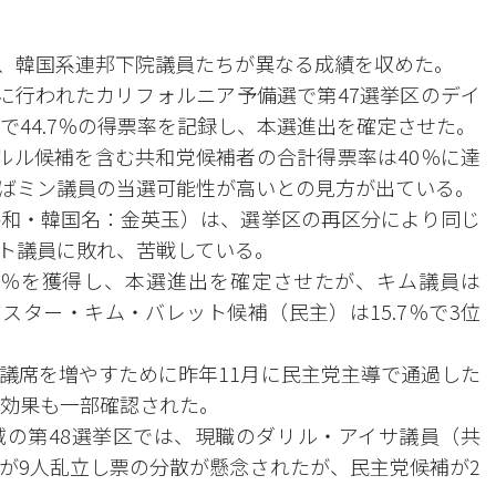
、韓国系連邦下院議員たちが異なる成績を収めた。
日に行われたカリフォルニア予備選で第47選挙区のデイ
で44.7％の得票率を記録し、本選進出を確定させた。
ルル候補を含む共和党候補者の合計得票率は40％に達
ばミン議員の当選可能性が高いとの見方が出ている。
共和・韓国名：金英玉）は、選挙区の再区分により同じ
ト議員に敗れ、苦戦している。
6％を獲得し、本選進出を確定させたが、キム議員は
エスター・キム・バレット候補（民主）は15.7％で3位
議席を増やすために昨年11月に民主党主導で通過した
の効果も一部確認された。
の第48選挙区では、現職のダリル・アイサ議員（共
が9人乱立し票の分散が懸念されたが、民主党候補が2