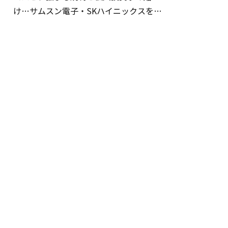
け…サムスン電子・SKハイニックスを巡
る明暗