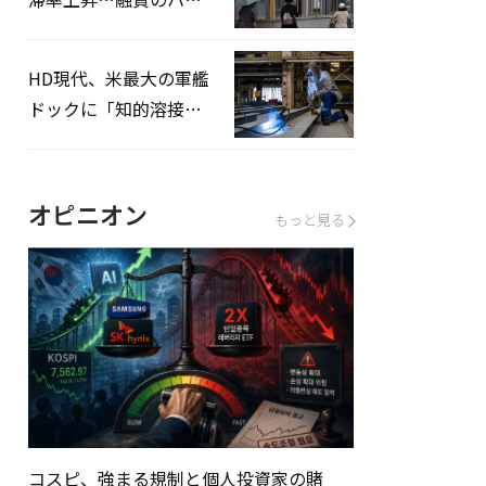
ドルはさらに高く
HD現代、米最大の軍艦
ドックに「知的溶接」
システムを導入へ
オピニオン
もっと見る
コスピ、強まる規制と個人投資家の賭