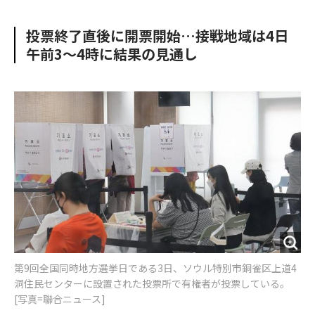
e
t
m
m
b
t
o
i
投票終了直後に開票開始…接戦地域は4日
o
e
u
n
午前3～4時に結果の見通し
o
r
t
k
第9回全国同時地方選挙日である3日、ソウル特別市銅雀区上道4
洞住民センターに設置された投票所で有権者が投票している。
[写真=聯合ニュース]