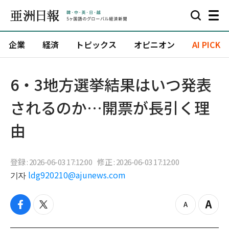
企業
経済
トピックス
オピニオン
AI PICK
6・3地方選挙結果はいつ発表
されるのか…開票が長引く理
由
登録 : 2026-06-03 17:12:00
修正 : 2026-06-03 17:12:00
기자
ldg920210@ajunews.com
f
t
z
Z
a
w
o
o
c
i
o
o