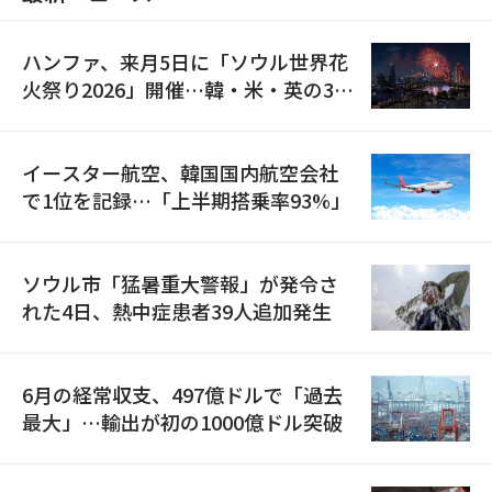
ハンファ、来月5日に「ソウル世界花
火祭り2026」開催…韓・米・英の3カ
国が参加
イースター航空、韓国国内航空会社
で1位を記録…「上半期搭乗率93%」
ソウル市「猛暑重大警報」が発令さ
れた4日、熱中症患者39人追加発生
6月の経常収支、497億ドルで「過去
最大」…輸出が初の1000億ドル突破