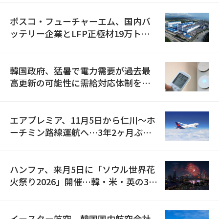
ポスコ・フューチャーエム、国内バ
ッテリー企業とLFP正極材19万トン
の供給契約を締結
韓国政府、猛暑で電力需要が過去最
高更新の可能性に需給対応体制を点
検
エアプレミア、11月5日から仁川〜ホ
ーチミン路線運航へ…3年2ヶ月ぶり
の再開
ハンファ、来月5日に「ソウル世界花
火祭り2026」開催…韓・米・英の3カ
国が参加
イースター航空、韓国国内航空会社