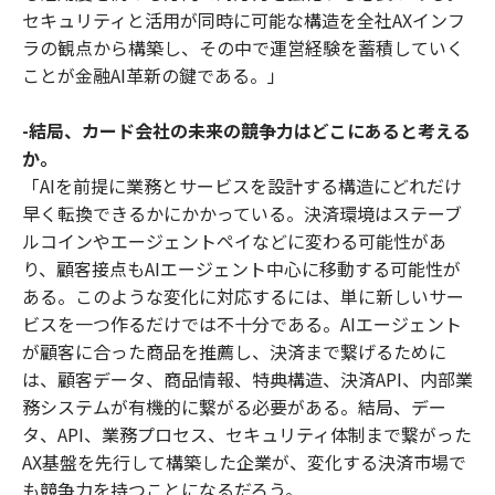
セキュリティと活用が同時に可能な構造を全社AXインフ
ラの観点から構築し、その中で運営経験を蓄積していく
ことが金融AI革新の鍵である。」
-結局、カード会社の未来の競争力はどこにあると考える
か。
「AIを前提に業務とサービスを設計する構造にどれだけ
早く転換できるかにかかっている。決済環境はステーブ
ルコインやエージェントペイなどに変わる可能性があ
り、顧客接点もAIエージェント中心に移動する可能性が
ある。このような変化に対応するには、単に新しいサー
ビスを一つ作るだけでは不十分である。AIエージェント
が顧客に合った商品を推薦し、決済まで繋げるために
は、顧客データ、商品情報、特典構造、決済API、内部業
務システムが有機的に繋がる必要がある。結局、デー
タ、API、業務プロセス、セキュリティ体制まで繋がった
AX基盤を先行して構築した企業が、変化する決済市場で
も競争力を持つことになるだろう。