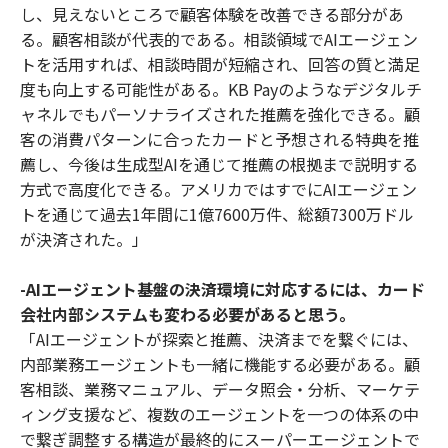
し、見えないところで顧客体験を改善できる部分があ
る。顧客相談が代表的である。相談領域でAIエージェン
トを活用すれば、相談時間が短縮され、回答の質と満足
度も向上する可能性がある。KB Payのようなデジタルチ
ャネルでもパーソナライズされた推薦を強化できる。顧
客の消費パターンに合ったカードと予想される特典を推
薦し、今後は生成型AIを通じて推薦の根拠まで説明する
方式で高度化できる。アメリカではすでにAIエージェン
トを通じて過去1年間に1億7600万件、総額7300万ドル
が決済された。」
-AIエージェント基盤の決済環境に対応するには、カード
会社内部システムも変わる必要があると思う。
「AIエージェントが探索と推薦、決済までを繋ぐには、
内部業務エージェントも一緒に機能する必要がある。顧
客相談、業務マニュアル、データ照会・分析、マーケテ
ィング支援など、複数のエージェントを一つの体系の中
で繋ぎ調整する構造が最終的にスーパーエージェントで