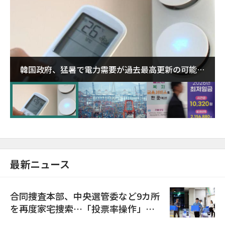
韓国政府、猛暑で電力需要が過去最高更新の可能性
に需給対応体制を点検
最新ニュース
合同捜査本部、中央選管委など9カ所
を再度家宅捜索…「投票率操作」の
資料を確保