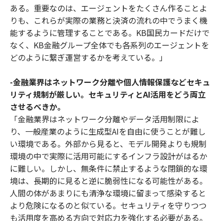
ある。重要なのは、エージェントをたくさん作ることよ
りも、これらが実際の業務と決済の流れの中でうまく機
能するように管理することである。KB国民カードだけで
なく、KB金融グループ全体でも各系列のエージェントを
どのように繋ぎ運営するかを考えている。」
-金融業界はネットワーク分離や個人情報保護などセキュ
リティ規制が厳しい。セキュリティとAI活用をどう両立
させるべきか。
「金融業界はネットワーク分離やデータ活用制限によ
り、一般産業のように生成型AIを自由に使うことが難し
い環境である。外部から見ると、モデル開発よりも規制
環境の中で実際に活用可能にするインフラ設計がはるか
に難しい。しかし、無条件に禁止するような閉鎖的な環
境は、長期的に見ると逆に脆弱性になる可能性がある。
人間の体があまりにも清浄な環境に留まって感染すると
より危険になるのと似ている。セキュリティを守りつつ
も活用度を高める方向で対応力を強化する必要がある。