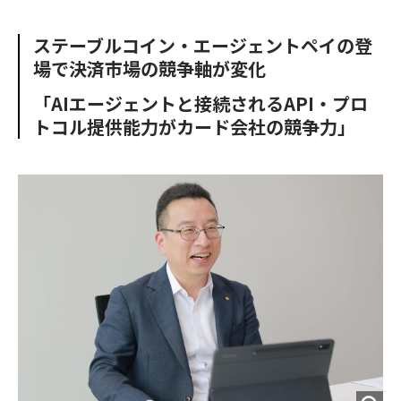
e
t
m
m
b
t
o
i
ステーブルコイン・エージェントペイの登
o
e
u
n
場で決済市場の競争軸が変化
o
r
t
k
「AIエージェントと接続されるAPI・プロ
トコル提供能力がカード会社の競争力」