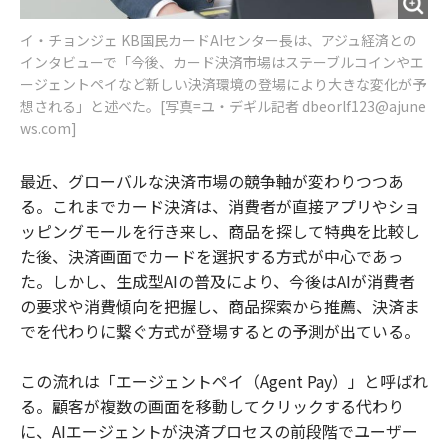
イ・チョンジェ KB国民カードAIセンター長は、アジュ経済との
インタビューで「今後、カード決済市場はステーブルコインやエ
ージェントペイなど新しい決済環境の登場により大きな変化が予
想される」と述べた。[写真=ユ・デギル記者 dbeorlf123@ajune
ws.com]
最近、グローバルな決済市場の競争軸が変わりつつあ
る。これまでカード決済は、消費者が直接アプリやショ
ッピングモールを行き来し、商品を探して特典を比較し
た後、決済画面でカードを選択する方式が中心であっ
た。しかし、生成型AIの普及により、今後はAIが消費者
の要求や消費傾向を把握し、商品探索から推薦、決済ま
でを代わりに繋ぐ方式が登場するとの予測が出ている。
この流れは「エージェントペイ（Agent Pay）」と呼ばれ
る。顧客が複数の画面を移動してクリックする代わり
に、AIエージェントが決済プロセスの前段階でユーザー