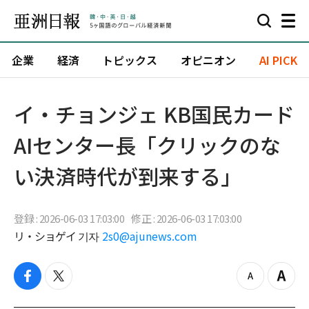
企業
経済
トピックス
オピニオン
AI PICK
イ・チョンジェ KB国民カード
AIセンター長「クリックのな
い決済時代が到来する」
登録 : 2026-06-03 17:03:00
修正 : 2026-06-03 17:03:00
リ・ショゲイ 기자
2s0@ajunews.com
f
t
z
Z
a
w
o
o
c
i
o
o