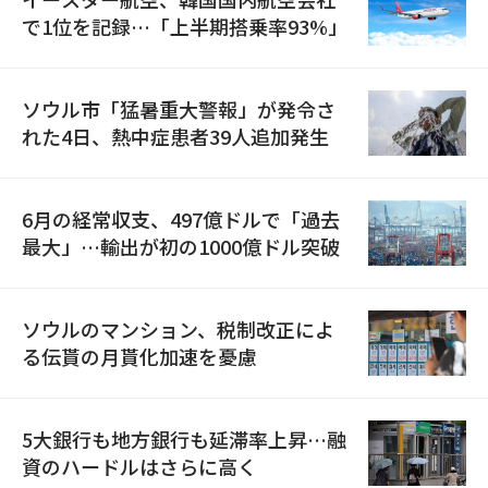
で1位を記録…「上半期搭乗率93%」
ソウル市「猛暑重大警報」が発令さ
れた4日、熱中症患者39人追加発生
6月の経常収支、497億ドルで「過去
最大」…輸出が初の1000億ドル突破
ソウルのマンション、税制改正によ
る伝貰の月貰化加速を憂慮
5大銀行も地方銀行も延滞率上昇…融
資のハードルはさらに高く