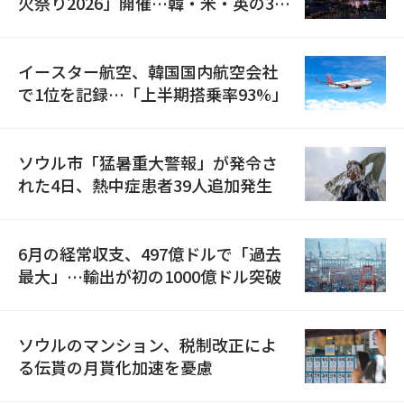
火祭り2026」開催…韓・米・英の3カ
国が参加
イースター航空、韓国国内航空会社
で1位を記録…「上半期搭乗率93%」
ソウル市「猛暑重大警報」が発令さ
れた4日、熱中症患者39人追加発生
6月の経常収支、497億ドルで「過去
最大」…輸出が初の1000億ドル突破
ソウルのマンション、税制改正によ
る伝貰の月貰化加速を憂慮