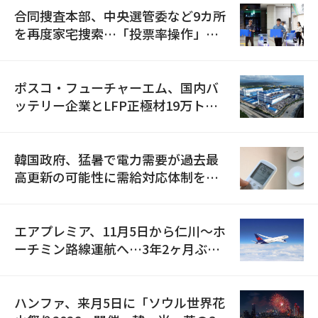
合同捜査本部、中央選管委など9カ所
を再度家宅捜索…「投票率操作」の
資料を確保
ポスコ・フューチャーエム、国内バ
ッテリー企業とLFP正極材19万トン
の供給契約を締結
韓国政府、猛暑で電力需要が過去最
高更新の可能性に需給対応体制を点
検
エアプレミア、11月5日から仁川〜ホ
ーチミン路線運航へ…3年2ヶ月ぶり
の再開
ハンファ、来月5日に「ソウル世界花