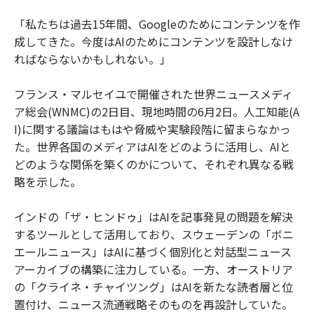
「私たちは過去15年間、Googleのためにコンテンツを作
成してきた。今度はAIのためにコンテンツを設計しなけ
ればならないかもしれない。」
フランス・マルセイユで開催された世界ニュースメディ
ア総会(WNMC)の2日目、現地時間の6月2日。人工知能(A
I)に関する議論はもはや脅威や実験段階に留まらなかっ
た。世界各国のメディアはAIをどのように活用し、AIと
どのような関係を築くのかについて、それぞれ異なる戦
略を示した。
インドの「ザ・ヒンドゥ」はAIを記事発見の問題を解決
するツールとして活用しており、スウェーデンの「ボニ
エールニュース」はAIに基づく個別化と対話型ニュース
アーカイブの構築に注力している。一方、オーストリア
の「クライネ・チャイツング」はAIを新たな読者層と位
置付け、ニュース流通戦略そのものを再設計していた。