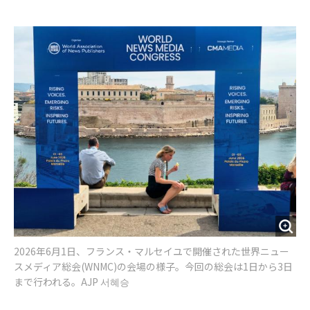
e
t
m
m
b
t
o
i
o
e
u
n
o
r
t
k
2026年6月1日、フランス・マルセイユで開催された世界ニュー
スメディア総会(WNMC)の会場の様子。今回の総会は1日から3日
まで行われる。AJP 서혜승