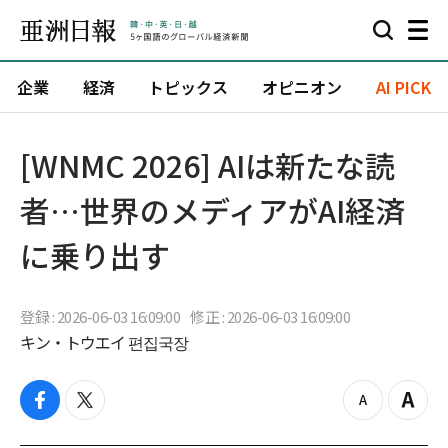
企業
経済
トピックス
オピニオン
AI PICK
[WNMC 2026] AIは新たな読
者…世界のメディアがAI経済
に乗り出す
登録 : 2026-06-03 16:09:00
修正 : 2026-06-03 16:09:00
キン・トウエイ 편집국장
f
t
z
Z
a
w
o
o
c
i
o
o